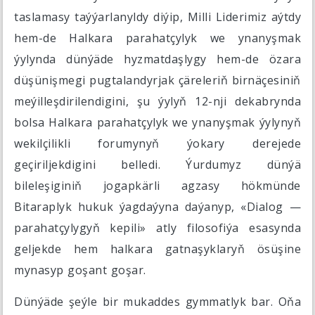
taslamasy taýýarlanyldy diýip, Milli Liderimiz aýtdy
hem-de Halkara parahatçylyk we ynanyşmak
ýylynda dünýäde hyzmatdaşlygy hem-de özara
düşünişmegi pugtalandyrjak çäreleriň birnäçesiniň
meýilleşdirilendigini, şu ýylyň 12-nji dekabrynda
bolsa Halkara parahatçylyk we ynanyşmak ýylynyň
wekilçilikli forumynyň ýokary derejede
geçiriljekdigini belledi. Ýurdumyz dünýä
bileleşiginiň jogapkärli agzasy hökmünde
Bitaraplyk hukuk ýagdaýyna daýanyp, «Dialog —
parahatçylygyň kepili» atly filosofiýa esasynda
geljekde hem halkara gatnaşyklaryň ösüşine
mynasyp goşant goşar.
Dünýäde şeýle bir mukaddes gymmatlyk bar. Oňa