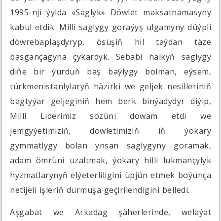
1995-nji ýylda «Saglyk» Döwlet maksatnamasyny
kabul etdik. Milli saglygy goraýyş ulgamyny düýpli
döwrebaplaşdyryp, ösüşiň hil taýdan täze
basgançagyna çykardyk. Sebäbi halkyň saglygy
diňe bir ýurduň baş baýlygy bolman, eýsem,
türkmenistanlylaryň häzirki we geljek nesilleriniň
bagtyýar geljeginiň hem berk binýadydyr diýip,
Milli Liderimiz sözüni dowam etdi we
jemgyýetimiziň, döwletimiziň iň ýokary
gymmatlygy bolan ynsan saglygyny goramak,
adam ömrüni uzaltmak, ýokary hilli lukmançylyk
hyzmatlarynyň elýeterliligini üpjün etmek boýunça
netijeli işleriň durmuşa geçirilendigini belledi.
Aşgabat we Arkadag şäherlerinde, welaýat