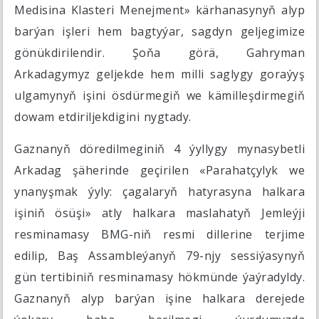
Medisina Klasteri Menejment» kärhanasynyň alyp
barýan işleri hem bagtyýar, sagdyn geljegimize
gönükdirilendir. Şoňa görä, Gahryman
Arkadagymyz geljekde hem milli saglygy goraýyş
ulgamynyň işini ösdürmegiň we kämilleşdirmegiň
dowam etdiriljekdigini nygtady.
Gaznanyň döredilmeginiň 4 ýyllygy mynasybetli
Arkadag şäherinde geçirilen «Parahatçylyk we
ynanyşmak ýyly: çagalaryň hatyrasyna halkara
işiniň ösüşi» atly halkara maslahatyň Jemleýji
resminamasy BMG-niň resmi dillerine terjime
edilip, Baş Assambleýanyň 79-njy sessiýasynyň
gün tertibiniň resminamasy hökmünde ýaýradyldy.
Gaznanyň alyp barýan işine halkara derejede