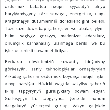
ösdürmek babatda netijeli syýasatyň alnyp
barylýandygyny, täze senagat, energetika, ulag-
aragatnaşyk düzümleriniň döredilendigini belledi.
Täze-täze döwrebap şäherçeler we obalar, ylym-
bilim, saglygy goraýyş, medeniýet edaralary,
önümçilik kärhanalary ulanmaga berildi we bu
işler üstünlikli dowam etdirilýär.
Berkarar döwletimiziň kuwwatly binýadyny
görkezýän, sanly tehnologiýalar ornaşdyrylan
Arkadag şäherini ösdürmek boýunça netijeli işler
alnyp barylýar. Häzirki wagtda «akylly» şäheriň
ikinji tapgyrynyň gurluşyklary dowam edýär.
Gurluşygyň bu tapgyrynda ýene-de möhüm
desgalaryň ýüzlerçesi gurlup, ýakyn geljekde