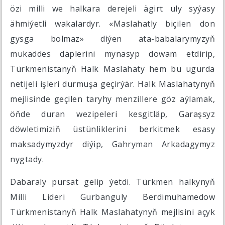
özi milli we halkara derejeli ägirt uly syýasy
ähmiýetli wakalardyr. «Maslahatly biçilen don
gysga bolmaz» diýen ata-babalarymyzyň
mukaddes däplerini mynasyp dowam etdirip,
Türkmenistanyň Halk Maslahaty hem bu ugurda
netijeli işleri durmuşa geçirýär. Halk Maslahatynyň
mejlisinde geçilen taryhy menzillere göz aýlamak,
öňde duran wezipeleri kesgitläp, Garaşsyz
döwletimiziň üstünliklerini berkitmek esasy
maksadymyzdyr diýip, Gahryman Arkadagymyz
nygtady.
Dabaraly pursat gelip ýetdi. Türkmen halkynyň
Milli Lideri Gurbanguly Berdimuhamedow
Türkmenistanyň Halk Maslahatynyň mejlisini açyk