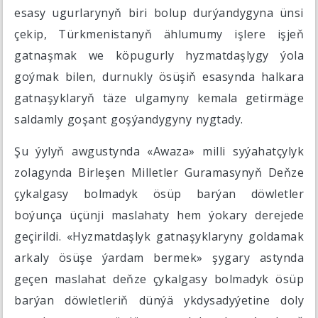
esasy ugurlarynyň biri bolup durýandygyna ünsi
çekip, Türkmenistanyň ählumumy işlere işjeň
gatnaşmak we köpugurly hyzmatdaşlygy ýola
goýmak bilen, durnukly ösüşiň esasynda halkara
gatnaşyklaryň täze ulgamyny kemala getirmäge
saldamly goşant goşýandygyny nygtady.
Şu ýylyň awgustynda «Awaza» milli syýahatçylyk
zolagynda Birleşen Milletler Guramasynyň Deňze
çykalgasy bolmadyk ösüp barýan döwletler
boýunça üçünji maslahaty hem ýokary derejede
geçirildi. «Hyzmatdaşlyk gatnaşyklaryny goldamak
arkaly ösüşe ýardam bermek» şygary astynda
geçen maslahat deňze çykalgasy bolmadyk ösüp
barýan döwletleriň dünýä ykdysadyýetine doly