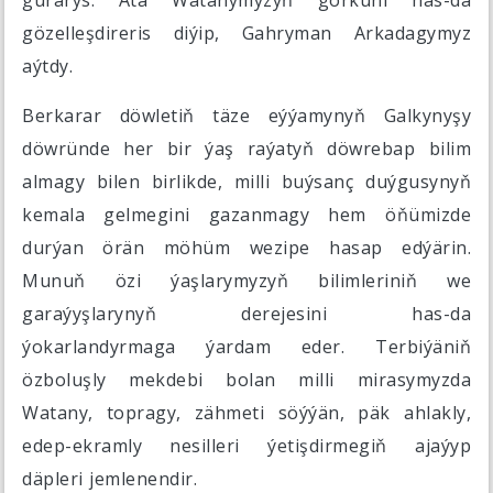
gurarys. Ata Watanymyzyň görküni has-da
gözelleşdireris diýip, Gahryman Arkadagymyz
aýtdy.
Berkarar döwletiň täze eýýamynyň Galkynyşy
döwründe her bir ýaş raýatyň döwrebap bilim
almagy bilen birlikde, milli buýsanç duýgusynyň
kemala gelmegini gazanmagy hem öňümizde
durýan örän möhüm wezipe hasap edýärin.
Munuň özi ýaşlarymyzyň bilimleriniň we
garaýyşlarynyň derejesini has-da
ýokarlandyrmaga ýardam eder. Terbiýäniň
özboluşly mekdebi bolan milli mirasymyzda
Watany, topragy, zähmeti söýýän, päk ahlakly,
edep-ekramly nesilleri ýetişdirmegiň ajaýyp
däpleri jemlenendir.