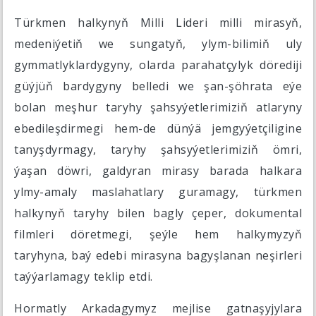
Türkmen halkynyň Milli Lideri milli mirasyň,
medeniýetiň we sungatyň, ylym-bilimiň uly
gymmatlyklardygyny, olarda parahatçylyk dörediji
güýjüň bardygyny belledi we şan-şöhrata eýe
bolan meşhur taryhy şahsyýetlerimiziň atlaryny
ebedileşdirmegi hem-de dünýä jemgyýetçiligine
tanyşdyrmagy, taryhy şahsyýetlerimiziň ömri,
ýaşan döwri, galdyran mirasy barada halkara
ylmy-amaly maslahatlary guramagy, türkmen
halkynyň taryhy bilen bagly çeper, dokumental
filmleri döretmegi, şeýle hem halkymyzyň
taryhyna, baý edebi mirasyna bagyşlanan neşirleri
taýýarlamagy teklip etdi.
Hormatly Arkadagymyz mejlise gatnaşyjylara