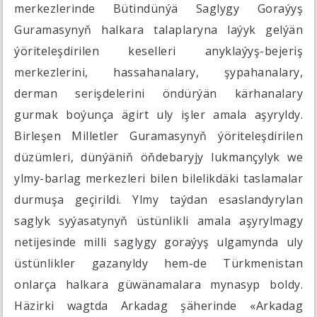
merkezlerinde Bütindünýä Saglygy Goraýyş
Guramasynyň halkara talaplaryna laýyk gelýän
ýöriteleşdirilen keselleri anyklaýyş-bejeriş
merkezlerini, hassahanalary, şypahanalary,
derman serişdelerini öndürýän kärhanalary
gurmak boýunça ägirt uly işler amala aşyryldy.
Birleşen Milletler Guramasynyň ýöriteleşdirilen
düzümleri, dünýäniň öňdebaryjy lukmançylyk we
ylmy-barlag merkezleri bilen bilelikdäki taslamalar
durmuşa geçirildi. Ylmy taýdan esaslandyrylan
saglyk syýasatynyň üstünlikli amala aşyrylmagy
netijesinde milli saglygy goraýyş ulgamynda uly
üstünlikler gazanyldy hem-de Türkmenistan
onlarça halkara güwänamalara mynasyp boldy.
Häzirki wagtda Arkadag şäherinde «Arkadag