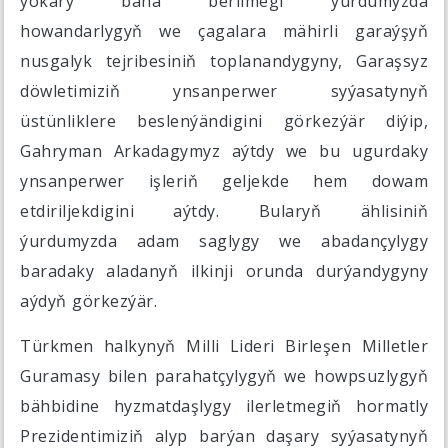
ýokary baha berilmegi ýurdumyzda
howandarlygyň we çagalara mähirli garaýşyň
nusgalyk tejribesiniň toplanandygyny, Garaşsyz
döwletimiziň ynsanperwer syýasatynyň
üstünliklere beslenýändigini görkezýär diýip,
Gahryman Arkadagymyz aýtdy we bu ugurdaky
ynsanperwer işleriň geljekde hem dowam
etdiriljekdigini aýtdy. Bularyň ählisiniň
ýurdumyzda adam saglygy we abadançylygy
baradaky aladanyň ilkinji orunda durýandygyny
aýdyň görkezýär.
Türkmen halkynyň Milli Lideri Birleşen Milletler
Guramasy bilen parahatçylygyň we howpsuzlygyň
bähbidine hyzmatdaşlygy ilerletmegiň hormatly
Prezidentimiziň alyp barýan daşary syýasatynyň