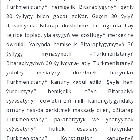
Türkmenistanyň hemişelik Bitaraplygynyň şanly
30 ýyllygy bilen gabat gelýär. Geçen 30 ýylyň
dowamynda Bitarap döwletimiz bu ugurda baý
tejribe toplap, ylalaşygyň we dostlugyň merkezine
öwrüldi. Ýakynda hemişelik Bitaraplygymyzyň 30
ýyllygy mynasybetli «Türkmenistanyň
Bitaraplygynyň 30 ýyllygyna» atly Türkmenistanyň
ýubileý medalyny döretmek hakynda»
Türkmenistanyň Kanuny kabul edildi. Şeýle hem
ýurdumyzyň hemişelik, oňyn Bitaraplyk
syýasatynyň döwletimiziň milli kanunçylygyndaky
ornuny has-da berkitmek maksady bilen, «Bitarap
Türkmenistanyň parahatçylyk we ynanyşmak
syýasatynyň hukuk esaslary hakynda»
Türkmenistanyň Konstitusion kanunynyň