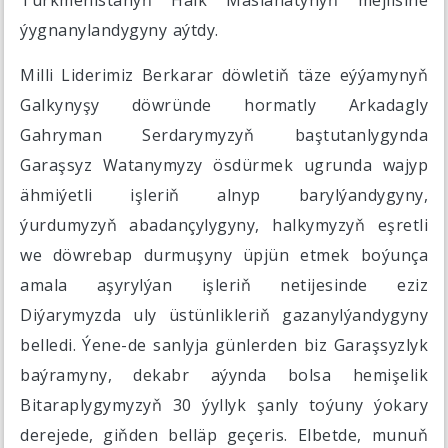
Türkmenistanyň Halk Maslahatynyň mejlisine
ýygnanylandygyny aýtdy.
Milli Liderimiz Berkarar döwletiň täze eýýamynyň
Galkynyşy döwründe hormatly Arkadagly
Gahryman Serdarymyzyň baştutanlygynda
Garaşsyz Watanymyzy ösdürmek ugrunda wajyp
ähmiýetli işleriň alnyp barylýandygyny,
ýurdumyzyň abadançylygyny, halkymyzyň eşretli
we döwrebap durmuşyny üpjün etmek boýunça
amala aşyrylýan işleriň netijesinde eziz
Diýarymyzda uly üstünlikleriň gazanylýandygyny
belledi. Ýene-de sanlyja günlerden biz Garaşsyzlyk
baýramyny, dekabr aýynda bolsa hemişelik
Bitaraplygymyzyň 30 ýyllyk şanly toýuny ýokary
derejede, giňden belläp geçeris. Elbetde, munuň