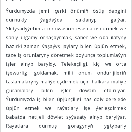
Ýurdumyzda jemi içerki önümiň ösüş depgini
durnukly ýagdaýda saklanyp galýar.
Ykdysadyýetimizi innowasion esasda ösdürmek we
sanly ulgamy ornaşdyrmak, şäher we oba ilatyny
häzirki zaman ýaşaýyş jaýlary bilen üpjün etmek,
täze iş orunlaryny döretmek boýunça toplumlaýyn
işler alnyp baryldy. Telekeçiligi, kiçi we orta
işewürligi goldamak, milli önüm öndürijileriň
taslamalaryny maliýeleşdirmek üçin halkara maliýe
guramalary bilen işler dowam etdirilýär.
Ýurdumyzda iş bilen üpjünçiligi has doly derejede
üpjün etmek we raýatlary işe ýerleşdirmek
babatda netijeli döwlet syýasaty alnyp barylýar.
Raýatlara durmuş goragynyň ygtybarly