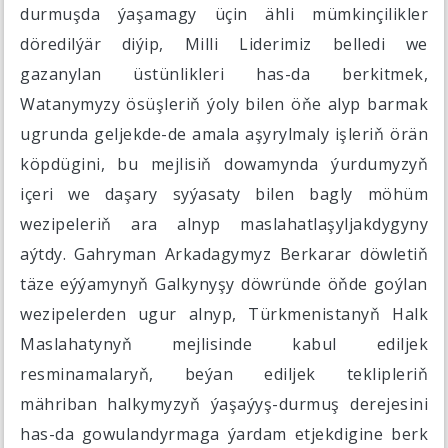
durmuşda ýaşamagy üçin ähli mümkinçilikler
döredilýär diýip, Milli Liderimiz belledi we
gazanylan üstünlikleri has-da berkitmek,
Watanymyzy ösüşleriň ýoly bilen öňe alyp barmak
ugrunda geljekde-de amala aşyrylmaly işleriň örän
köpdügini, bu mejlisiň dowamynda ýurdumyzyň
içeri we daşary syýasaty bilen bagly möhüm
wezipeleriň ara alnyp maslahatlaşyljakdygyny
aýtdy. Gahryman Arkadagymyz Berkarar döwletiň
täze eýýamynyň Galkynyşy döwründe öňde goýlan
wezipelerden ugur alnyp, Türkmenistanyň Halk
Maslahatynyň mejlisinde kabul ediljek
resminamalaryň, beýan ediljek teklipleriň
mähriban halkymyzyň ýaşaýyş-durmuş derejesini
has-da gowulandyrmaga ýardam etjekdigine berk