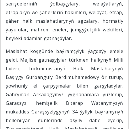
serişdeleriniň ýolbaşçylary, welaýatlaryň,
etraplaryň we şäherleriň häkimleri, welaýat, etrap,
şäher halk maslahatlarynyň agzalary, hormatly
ýaşulular, mährem eneler, jemgyýetçilik wekilleri,
beýleki adamlar gatnaşdylar.
Maslahat köşgünde baýramçylyk ýagdaýy emele
geldi. Mejlise gatnaşyjylar türkmen halkynyň Milli
Lideri, Türkmenistanyň Halk Maslahatynyň
Başlygy Gurbanguly Berdimuhamedowy ör turup,
şowhunly el çarpyşmalar bilen garşyladylar.
Gahryman Arkadagymyz ýygnananlara ýüzlenip,
Garaşsyz, hemişelik Bitarap Watanymyzyň
mukaddes Garaşsyzlygynyň 34 ýyllyk baýramynyň
bellenilýän günlerinde asylly däbe eýerip,