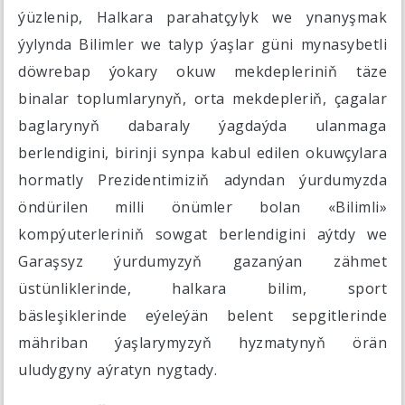
ýüzlenip, Halkara parahatçylyk we ynanyşmak
ýylynda Bilimler we talyp ýaşlar güni mynasybetli
döwrebap ýokary okuw mekdepleriniň täze
binalar toplumlarynyň, orta mekdepleriň, çagalar
baglarynyň dabaraly ýagdaýda ulanmaga
berlendigini, birinji synpa kabul edilen okuwçylara
hormatly Prezidentimiziň adyndan ýurdumyzda
öndürilen milli önümler bolan «Bilimli»
kompýuterleriniň sowgat berlendigini aýtdy we
Garaşsyz ýurdumyzyň gazanýan zähmet
üstünliklerinde, halkara bilim, sport
bäsleşiklerinde eýeleýän belent sepgitlerinde
mähriban ýaşlarymyzyň hyzmatynyň örän
uludygyny aýratyn nygtady.