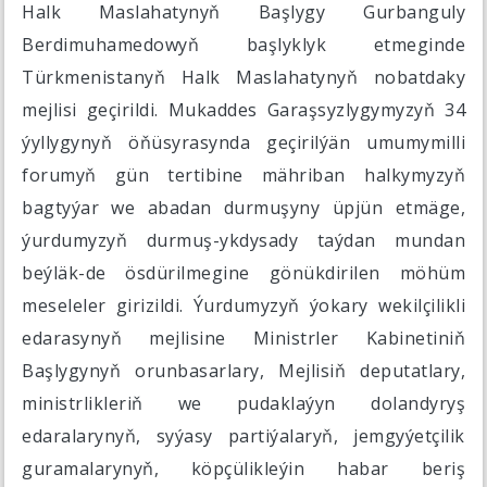
Halk Maslahatynyň Başlygy Gurbanguly
Berdimuhamedowyň başlyklyk etmeginde
Türkmenistanyň Halk Maslahatynyň nobatdaky
mejlisi geçirildi. Mukaddes Garaşsyzlygymyzyň 34
ýyllygynyň öňüsyrasynda geçirilýän umumymilli
forumyň gün tertibine mähriban halkymyzyň
bagtyýar we abadan durmuşyny üpjün etmäge,
ýurdumyzyň durmuş-ykdysady taýdan mundan
beýläk-de ösdürilmegine gönükdirilen möhüm
meseleler girizildi. Ýurdumyzyň ýokary wekilçilikli
edarasynyň mejlisine Ministrler Kabinetiniň
Başlygynyň orunbasarlary, Mejlisiň deputatlary,
ministrlikleriň we pudaklaýyn dolandyryş
edaralarynyň, syýasy partiýalaryň, jemgyýetçilik
guramalarynyň, köpçülikleýin habar beriş