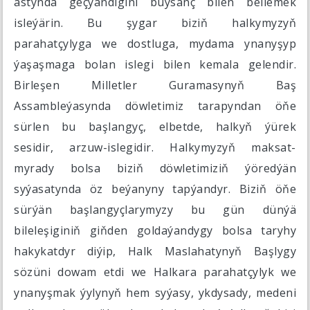
astynda geçýändigini buýsanç bilen bellemek
isleýärin. Bu şygar biziň halkymyzyň
parahatçylyga we dostluga, mydama ynanyşyp
ýaşaşmaga bolan islegi bilen kemala gelendir.
Birleşen Milletler Guramasynyň Baş
Assambleýasynda döwletimiz tarapyndan öňe
sürlen bu başlangyç, elbetde, halkyň ýürek
sesidir, arzuw-islegidir. Halkymyzyň maksat-
myrady bolsa biziň döwletimiziň ýöredýän
syýasatynda öz beýanyny tapýandyr. Biziň öňe
sürýän başlangyçlarymyzy bu gün dünýä
bileleşiginiň giňden goldaýandygy bolsa taryhy
hakykatdyr diýip, Halk Maslahatynyň Başlygy
sözüni dowam etdi we Halkara parahatçylyk we
ynanyşmak ýylynyň hem syýasy, ykdysady, medeni