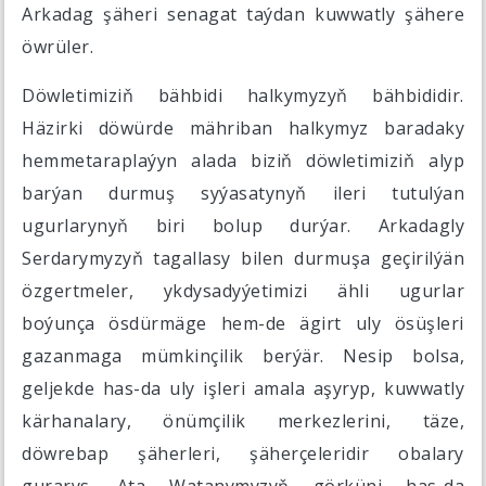
Arkadag şäheri senagat taýdan kuwwatly şähere
öwrüler.
Döwletimiziň bähbidi halkymyzyň bähbididir.
Häzirki döwürde mähriban halkymyz baradaky
hemmetaraplaýyn alada biziň döwletimiziň alyp
barýan durmuş syýasatynyň ileri tutulýan
ugurlarynyň biri bolup durýar. Arkadagly
Serdarymyzyň tagallasy bilen durmuşa geçirilýän
özgertmeler, ykdysadyýetimizi ähli ugurlar
boýunça ösdürmäge hem-de ägirt uly ösüşleri
gazanmaga mümkinçilik berýär. Nesip bolsa,
geljekde has-da uly işleri amala aşyryp, kuwwatly
kärhanalary, önümçilik merkezlerini, täze,
döwrebap şäherleri, şäherçeleridir obalary