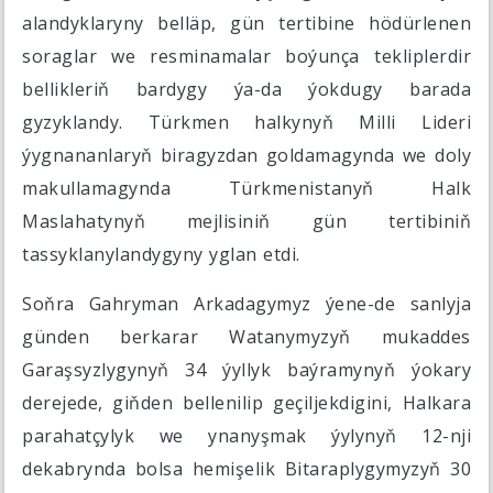
alandyklaryny belläp, gün tertibine hödürlenen
soraglar we resminamalar boýunça tekliplerdir
bellikleriň bardygy ýa-da ýokdugy barada
gyzyklandy. Türkmen halkynyň Milli Lideri
ýygnananlaryň biragyzdan goldamagynda we doly
makullamagynda Türkmenistanyň Halk
Maslahatynyň mejlisiniň gün tertibiniň
tassyklanylandygyny yglan etdi.
Soňra Gahryman Arkadagymyz ýene-de sanlyja
günden berkarar Watanymyzyň mukaddes
Garaşsyzlygynyň 34 ýyllyk baýramynyň ýokary
derejede, giňden bellenilip geçiljekdigini, Halkara
parahatçylyk we ynanyşmak ýylynyň 12-nji
dekabrynda bolsa hemişelik Bitaraplygymyzyň 30