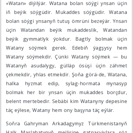
«Watan» diýilýär. Watana bolan söýgi ynsan üçin
iň beýik söýgüdir. Mukaddes söýgüdir. Watana
bolan söýgi ynsanyň tutuş ömrüni bezeýär. Ynsan
üçin Watandan beýik mukaddeslik, Watandan
beýik gymmatlyk ýokdur. Bagtly bolmak üçin
Watany söýmek gerek. Edebiň ýagşysy hem
Watany söýmekdir. Çünki Watany söýmek — bu
Watanyň asudalygy, gülläp ösüşi üçin zähmet
çekmekdir, yhlas etmekdir. Şoňa görä-de, Watana,
halka hyzmat edip, sylag-hormata mynasyp
bolmak her bir ynsan üçin mukaddes borçdur,
belent mertebedir. Sebäbi kim Watanyny depesine
täç eýlese, Watany hem ony başyna täç eýlär.
Soňra Gahryman Arkadagymyz Türkmenistanyň
Halk Maslahatynyň mejlisine gatnaşyjylara söz