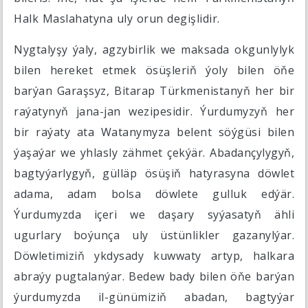
Halk Maslahatyna uly orun degişlidir.
Nygtalyşy ýaly, agzybirlik we maksada okgunlylyk
bilen hereket etmek ösüşleriň ýoly bilen öňe
barýan Garaşsyz, Bitarap Türkmenistanyň her bir
raýatynyň jana-jan wezipesidir. Ýurdumyzyň her
bir raýaty ata Watanymyza belent söýgüsi bilen
ýaşaýar we yhlasly zähmet çekýär. Abadançylygyň,
bagtyýarlygyň, gülläp ösüşiň hatyrasyna döwlet
adama, adam bolsa döwlete gulluk edýär.
Ýurdumyzda içeri we daşary syýasatyň ähli
ugurlary boýunça uly üstünlikler gazanylýar.
Döwletimiziň ykdysady kuwwaty artyp, halkara
abraýy pugtalanýar. Bedew bady bilen öňe barýan
ýurdumyzda il-günümiziň abadan, bagtyýar