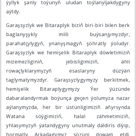
ýyllyk şanly toýunyň uludan toýlanyljakdygyny
aýtdy.
Garaşsyzlyk we Bitaraplyk biziň biri-biri bilen berk
baglanyşykly milli buýsanjymyzdyr,
parahatçylygyň, ynanyşmagyň şöhratly ýoludyr.
Garaşsyzlyk we hemişelik Bitaraplyk döwletimiziň
mizemezliginiň, jebisligimiziň, ähli
rowaçlyklarymyzyň esaslaryny düzýän
taglymatymyzdyr. Garaşsyzlygymyzy berkitmek,
hemişelik Bitaraplygymyzy Ýer ýüzünde
dabaralandyrmak boýunça geçen ýolumyza nazar
aýlanymyzda, her bir üstünligimiziň aňyrsynda
Watana söýgimiziň, halal zähmetimiziň,
yhlasymyzyň ýatandygyny unutmaly däldiris diýip,
hormatly Arkadagymyz sözüni dowam etdi.