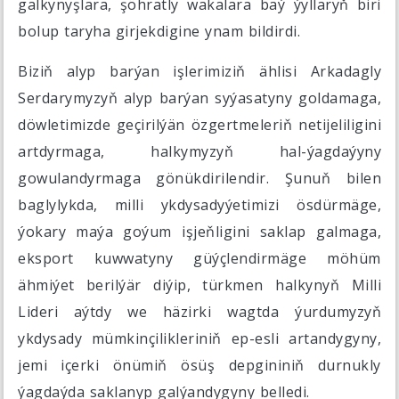
galkynyşlara, şöhratly wakalara baý ýyllaryň biri
bolup taryha girjekdigine ynam bildirdi.
Biziň alyp barýan işlerimiziň ählisi Arkadagly
Serdarymyzyň alyp barýan syýasatyny goldamaga,
döwletimizde geçirilýän özgertmeleriň netijeliligini
artdyrmaga, halkymyzyň hal-ýagdaýyny
gowulandyrmaga gönükdirilendir. Şunuň bilen
baglylykda, milli ykdysadyýetimizi ösdürmäge,
ýokary maýa goýum işjeňligini saklap galmaga,
eksport kuwwatyny güýçlendirmäge möhüm
ähmiýet berilýär diýip, türkmen halkynyň Milli
Lideri aýtdy we häzirki wagtda ýurdumyzyň
ykdysady mümkinçilikleriniň ep-esli artandygyny,
jemi içerki önümiň ösüş depgininiň durnukly
ýagdaýda saklanyp galýandygyny belledi.