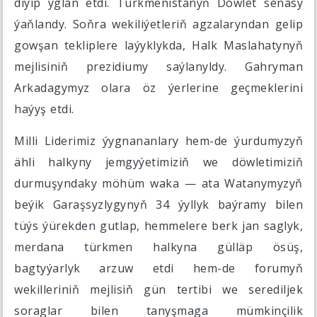
diýip yglan etdi. Türkmenistanyň Döwlet senasy
ýaňlandy. Soňra wekiliýetleriň agzalaryndan gelip
gowşan tekliplere laýyklykda, Halk Maslahatynyň
mejlisiniň prezidiumy saýlanyldy. Gahryman
Arkadagymyz olara öz ýerlerine geçmeklerini
haýyş etdi.
Milli Liderimiz ýygnananlary hem-de ýurdumyzyň
ähli halkyny jemgyýetimiziň we döwletimiziň
durmuşyndaky möhüm waka — ata Watanymyzyň
beýik Garaşsyzlygynyň 34 ýyllyk baýramy bilen
tüýs ýürekden gutlap, hemmelere berk jan saglyk,
merdana türkmen halkyna gülläp ösüş,
bagtyýarlyk arzuw etdi hem-de forumyň
wekilleriniň mejlisiň gün tertibi we serediljek
soraglar bilen tanyşmaga mümkinçilik