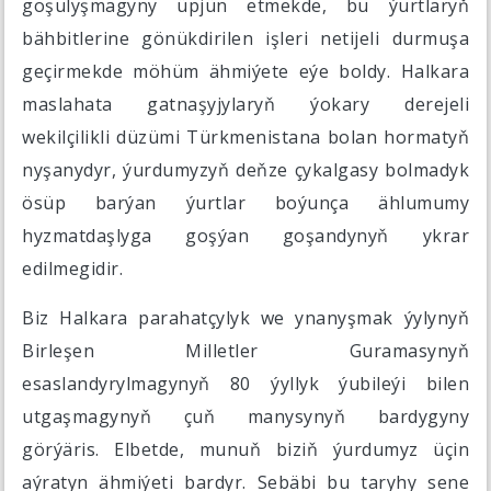
goşulyşmagyny üpjün etmekde, bu ýurtlaryň
bähbitlerine gönükdirilen işleri netijeli durmuşa
geçirmekde möhüm ähmiýete eýe boldy. Halkara
maslahata gatnaşyjylaryň ýokary derejeli
wekilçilikli düzümi Türkmenistana bolan hormatyň
nyşanydyr, ýurdumyzyň deňze çykalgasy bolmadyk
ösüp barýan ýurtlar boýunça ählumumy
hyzmatdaşlyga goşýan goşandynyň ykrar
edilmegidir.
Biz Halkara parahatçylyk we ynanyşmak ýylynyň
Birleşen Milletler Guramasynyň
esaslandyrylmagynyň 80 ýyllyk ýubileýi bilen
utgaşmagynyň çuň manysynyň bardygyny
görýäris. Elbetde, munuň biziň ýurdumyz üçin
aýratyn ähmiýeti bardyr. Sebäbi bu taryhy sene