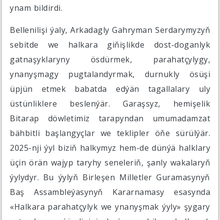
ynam bildirdi.
Bellenilişi ýaly, Arkadagly Gahryman Serdarymyzyň
sebitde we halkara giňişlikde dost-doganlyk
gatnaşyklaryny ösdürmek, parahatçylygy,
ynanyşmagy pugtalandyrmak, durnukly ösüşi
üpjün etmek babatda edýän tagallalary uly
üstünliklere beslenýär. Garaşsyz, hemişelik
Bitarap döwletimiz tarapyndan umumadamzat
bähbitli başlangyçlar we teklipler öňe sürülýär.
2025-nji ýyl biziň halkymyz hem-de dünýä halklary
üçin örän wajyp taryhy seneleriň, şanly wakalaryň
ýylydyr. Bu ýylyň Birleşen Milletler Guramasynyň
Baş Assambleýasynyň Kararnamasy esasynda
«Halkara parahatçylyk we ynanyşmak ýyly» şygary