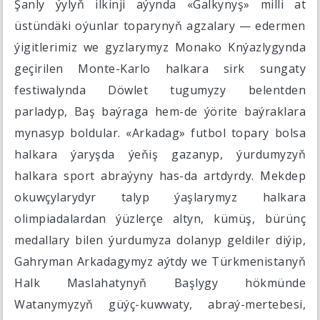
Şanly ýylyň ilkinji aýynda «Galkynyş» milli at
üstündäki oýunlar toparynyň agzalary — edermen
ýigitlerimiz we gyzlarymyz Monako Knýazlygynda
geçirilen Monte-Karlo halkara sirk sungaty
festiwalynda Döwlet tugumyzy belentden
parladyp, Baş baýraga hem-de ýörite baýraklara
mynasyp boldular. «Arkadag» futbol topary bolsa
halkara ýaryşda ýeňiş gazanyp, ýurdumyzyň
halkara sport abraýyny has-da artdyrdy. Mekdep
okuwçylarydyr talyp ýaşlarymyz halkara
olimpiadalardan ýüzlerçe altyn, kümüş, bürünç
medallary bilen ýurdumyza dolanyp geldiler diýip,
Gahryman Arkadagymyz aýtdy we Türkmenistanyň
Halk Maslahatynyň Başlygy hökmünde
Watanymyzyň güýç-kuwwaty, abraý-mertebesi,