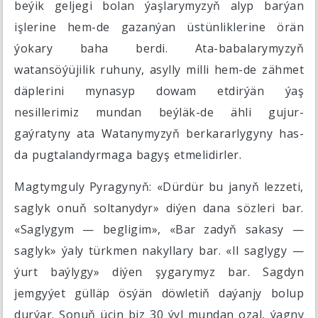
beýik geljegi bolan ýaşlarymyzyň alyp barýan
işlerine hem-de gazanýan üstünliklerine örän
ýokary baha berdi. Ata-babalarymyzyň
watansöýüjilik ruhuny, asylly milli hem-de zähmet
däplerini mynasyp dowam etdirýän ýaş
nesillerimiz mundan beýläk-de ähli gujur-
gaýratyny ata Watanymyzyň berkararlygyny has-
da pugtalandyrmaga bagyş etmelidirler.
Magtymguly Pyragynyň: «Dürdür bu janyň lezzeti,
saglyk onuň soltanydyr» diýen dana sözleri bar.
«Saglygym — begligim», «Bar zadyň sakasy —
saglyk» ýaly türkmen nakyllary bar. «Il saglygy —
ýurt baýlygy» diýen şygarymyz bar. Sagdyn
jemgyýet gülläp ösýän döwletiň daýanjy bolup
durýar. Şonuň üçin biz 30 ýyl mundan ozal, ýagny