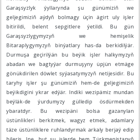
Garaşsyzlyk ýyllarynda şu günümiziň we
geljegimiziň aýdyň bolmagy üçin ägirt uly işler
bitirildi, belent sepgitlere ýetildi. Bu gün
Garaşsyzlygymyzyň we hemişelik
Bitaraplygymyzyň binýatlary has-da berkidilýär.
Durmuşa geçirilýän bu beýik işler halkymyzyň
abadan we bagtyýar durmuşyny üpjün etmäge
gönükdirilen döwlet syýasatymyzyň netijesidir. Bu
taryhy işler şu günümiziň hem-de geljegimiziň
beýikdigini ykrar edýär. Indiki wezipämiz mundan
beýläk-de ýurdumyzy gülledip ösdürmekden
ybaratdyr. Bu wezipäni bolsa gazanylan
üstünlikleri berkitmek, wagyz etmek, adamlary
täze üstünliklere ruhlandyrmak arkaly berjaý edip
bileris. Ine, hut şu işlerde hem Türkmenistanyň