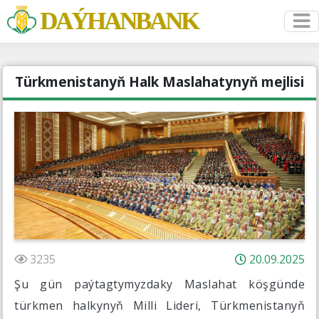
DAÝHANBANK
Türkmenistanyň Halk Maslahatynyň mejlisi
3235
20.09.2025
Şu gün paýtagtymyzdaky Maslahat köşgünde
türkmen halkynyň Milli Lideri, Türkmenistanyň