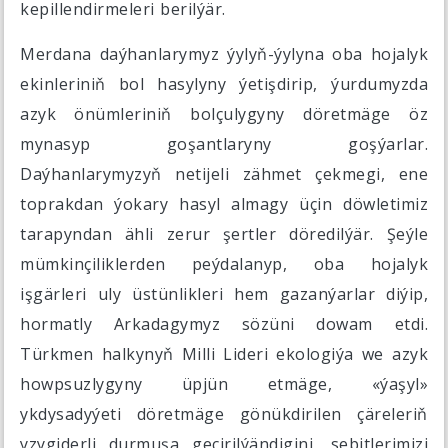
kepillendirmeleri berilýär.
Merdana daýhanlarymyz ýylyň-ýylyna oba hojalyk
ekinleriniň bol hasylyny ýetişdirip, ýurdumyzda
azyk önümleriniň bolçulygyny döretmäge öz
mynasyp goşantlaryny goşýarlar.
Daýhanlarymyzyň netijeli zähmet çekmegi, ene
toprakdan ýokary hasyl almagy üçin döwletimiz
tarapyndan ähli zerur şertler döredilýär. Şeýle
mümkinçiliklerden peýdalanyp, oba hojalyk
işgärleri uly üstünlikleri hem gazanýarlar diýip,
hormatly Arkadagymyz sözüni dowam etdi.
Türkmen halkynyň Milli Lideri ekologiýa we azyk
howpsuzlygyny üpjün etmäge, «ýaşyl»
ykdysadyýeti döretmäge gönükdirilen çäreleriň
yzygiderli durmuşa geçirilýändigini, sebitlerimizi