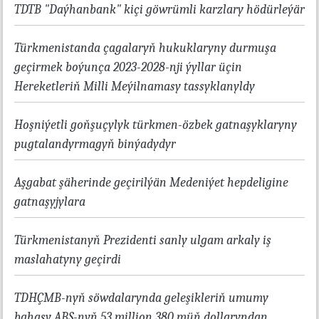
TDTB "Daýhanbank" kiçi göwrümli karzlary hödürleýär
Türkmenistanda çagalaryň hukuklaryny durmuşa
geçirmek boýunça 2023-2028-nji ýyllar üçin
Hereketleriň Milli Meýilnamasy tassyklanyldy
Hoşniýetli goňşuçylyk türkmen-özbek gatnaşyklaryny
pugtalandyrmagyň binýadydyr
Aşgabat şäherinde geçirilýän Medeniýet hepdeligine
gatnaşyjylara
Türkmenistanyň Prezidenti sanly ulgam arkaly iş
maslahatyny geçirdi
TDHÇMB-nyň söwdalarynda geleşikleriň umumy
bahasy ABŞ-nyň 53 million 380 müň dollaryndan