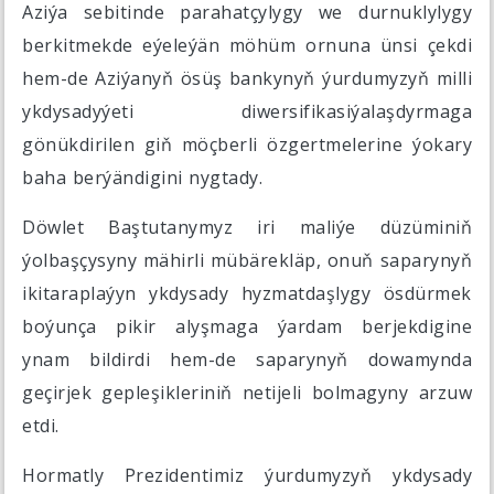
Aziýa sebitinde parahatçylygy we durnuklylygy
berkitmekde eýeleýän möhüm ornuna ünsi çekdi
hem-de Aziýanyň ösüş bankynyň ýurdumyzyň milli
ykdysadyýeti diwersifikasiýalaşdyrmaga
gönükdirilen giň möçberli özgertmelerine ýokary
baha berýändigini nygtady.
Döwlet Baştutanymyz iri maliýe düzüminiň
ýolbaşçysyny mähirli mübärekläp, onuň saparynyň
ikitaraplaýyn ykdysady hyzmatdaşlygy ösdürmek
boýunça pikir alyşmaga ýardam berjekdigine
ynam bildirdi hem-de saparynyň dowamynda
geçirjek gepleşikleriniň netijeli bolmagyny arzuw
etdi.
Hormatly Prezidentimiz ýurdumyzyň ykdysady