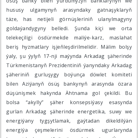
ösüş banky bilen ýurdumyzyň banklarynyň we
hususy ulgamynyň arasyndaky gatnaşyklaryň
täze, has netijeli görnüşleriniň ulanylmagyny
goldaýandygyny belledi. Şunda kiçi we orta
telekeçiligi ösdürmekde maliýe-karz, maslahat
beriş hyzmatlary işjeňleşdirilmelidir. Mälim bolşy
ýaly, şu ýylyň 17-nji maýynda Arkadag şäherinde
Türkmenistanyň Prezidentiniň ýanyndaky Arkadag
şäheriniň gurluşygy boýunça döwlet komiteti
bilen Aziýanyň ösüş bankynyň arasynda özara
düşünişmek hakynda Ähtnama gol çekildi. Bu
bolsa “akylly” şäher konsepsiýasy esasynda
gurlan Arkadag şäherinde energetika, suwy we
energiýany tygşytlamak, gaýtadan dikeldilýän
energiýa çeşmelerini ösdürmek ugurlarynda