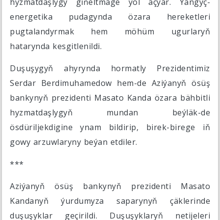
hyzmatdaşlygy giňeltmäge ýol açýar. Ýangyç-
energetika pudagynda özara hereketleri
pugtalandyrmak hem möhüm ugurlaryň
hatarynda kesgitlenildi.
Duşuşygyň ahyrynda hormatly Prezidentimiz
Serdar Berdimuhamedow hem-de Aziýanyň ösüş
bankynyň prezidenti Masato Kanda özara bähbitli
hyzmatdaşlygyň mundan beýläk-de
ösdüriljekdigine ynam bildirip, birek-birege iň
gowy arzuwlaryny beýan etdiler.
***
Aziýanyň ösüş bankynyň prezidenti Masato
Kandanyň ýurdumyza saparynyň çäklerinde
duşuşyklar geçirildi. Duşuşyklaryň netijeleri