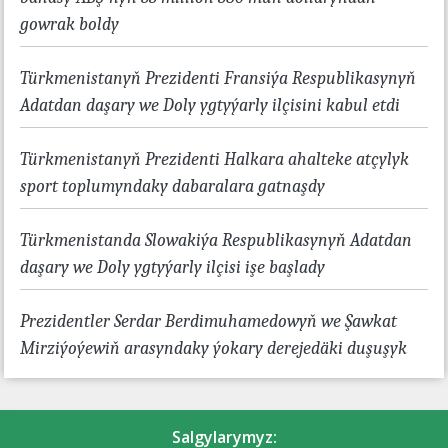
gowrak boldy
Türkmenistanyň Prezidenti Fransiýa Respublikasynyň
Adatdan daşary we Doly ygtyýarly ilçisini kabul etdi
Türkmenistanyň Prezidenti Halkara ahalteke atçylyk
sport toplumyndaky dabaralara gatnaşdy
Türkmenistanda Slowakiýa Respublikasynyň Adatdan
daşary we Doly ygtyýarly ilçisi işe başlady
Prezidentler Serdar Berdimuhamedowyň we Şawkat
Mirziýoýewiň arasyndaky ýokary derejedäki duşuşyk
Salgylarymyz: