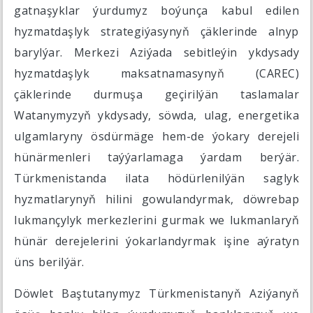
gatnaşyklar ýurdumyz boýunça kabul edilen
hyzmatdaşlyk strategiýasynyň çäklerinde alnyp
barylýar. Merkezi Aziýada sebitleýin ykdysady
hyzmatdaşlyk maksatnamasynyň (CAREC)
çäklerinde durmuşa geçirilýän taslamalar
Watanymyzyň ykdysady, söwda, ulag, energetika
ulgamlaryny ösdürmäge hem-de ýokary derejeli
hünärmenleri taýýarlamaga ýardam berýär.
Türkmenistanda ilata hödürlenilýän saglyk
hyzmatlarynyň hilini gowulandyrmak, döwrebap
lukmançylyk merkezlerini gurmak we lukmanlaryň
hünär derejelerini ýokarlandyrmak işine aýratyn
üns berilýär.
Döwlet Baştutanymyz Türkmenistanyň Aziýanyň