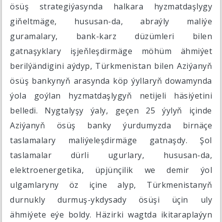
ösüş strategiýasynda halkara hyzmatdaşlygy
giňeltmäge, hususan-da, abraýly maliýe
guramalary, bank-karz düzümleri bilen
gatnaşyklary işjeňleşdirmäge möhüm ähmiýet
berilýändigini aýdyp, Türkmenistan bilen Aziýanyň
ösüş bankynyň arasynda köp ýyllaryň dowamynda
ýola goýlan hyzmatdaşlygyň netijeli häsiýetini
belledi. Nygtalyşy ýaly, geçen 25 ýylyň içinde
Aziýanyň ösüş banky ýurdumyzda birnäçe
taslamalary maliýeleşdirmäge gatnaşdy. Şol
taslamalar dürli ugurlary, hususan-da,
elektroenergetika, üpjünçilik we demir ýol
ulgamlaryny öz içine alyp, Türkmenistanyň
durnukly durmuş-ykdysady ösüşi üçin uly
ähmiýete eýe boldy. Häzirki wagtda ikitaraplaýyn