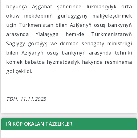
boýunça Aşgabat şäherinde lukmançylyk orta
okuw mekdebiniň gurluşygyny maliýeleşdirmek
üçin Türkmenistan bilen Aziýanyň ösüş bankynyň
arasynda Ylalaşyga hem-de Türkmenistanyň
Saglygy goraýyş we derman senagaty ministrligi
bilen Aziýanyň ösüş bankynyň arasynda tehniki
kömek babatda hyzmatdaşlyk hakynda resminama
gol çekildi.
TDH, 11.11.2025
IŇ KÖP OKALAN TÄZELIKLER