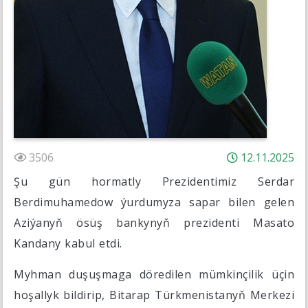
3506
12.11.2025
Şu gün hormatly Prezidentimiz Serdar
Berdimuhamedow ýurdumyza sapar bilen gelen
Aziýanyň ösüş bankynyň prezidenti Masato
Kandany kabul etdi.
Myhman duşuşmaga döredilen mümkinçilik üçin
hoşallyk bildirip, Bitarap Türkmenistanyň Merkezi