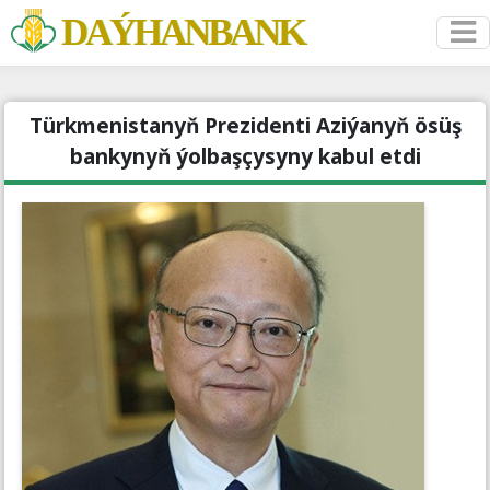
DAÝHANBANK
Türkmenistanyň Prezidenti Aziýanyň ösüş
bankynyň ýolbaşçysyny kabul etdi