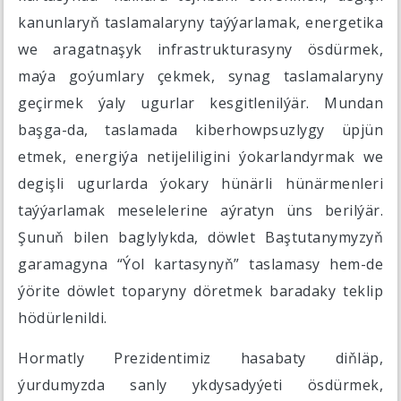
kanunlaryň taslamalaryny taýýarlamak, energetika
we aragatnaşyk infrastrukturasyny ösdürmek,
maýa goýumlary çekmek, synag taslamalaryny
geçirmek ýaly ugurlar kesgitlenilýär. Mundan
başga-da, taslamada kiberhowpsuzlygy üpjün
etmek, energiýa netijeliligini ýokarlandyrmak we
degişli ugurlarda ýokary hünärli hünärmenleri
taýýarlamak meselelerine aýratyn üns berilýär.
Şunuň bilen baglylykda, döwlet Baştutanymyzyň
garamagyna “Ýol kartasynyň” taslamasy hem-de
ýörite döwlet toparyny döretmek baradaky teklip
hödürlenildi.
Hormatly Prezidentimiz hasabaty diňläp,
ýurdumyzda sanly ykdysadyýeti ösdürmek,