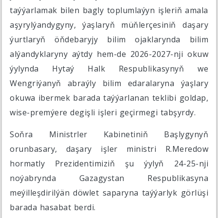
taýýarlamak bilen bagly toplumlaýyn işleriň amala
aşyrylýandygyny, ýaşlaryň müňlerçesiniň daşary
ýurtlaryň öňdebaryjy bilim ojaklarynda bilim
alýandyklaryny aýtdy hem-de 2026-2027-nji okuw
ýylynda Hytaý Halk Respublikasynyň we
Wengriýanyň abraýly bilim edaralaryna ýaşlary
okuwa ibermek barada taýýarlanan teklibi goldap,
wise-premýere degişli işleri geçirmegi tabşyrdy.
Soňra Ministrler Kabinetiniň Başlygynyň
orunbasary, daşary işler ministri R.Meredow
hormatly Prezidentimiziň şu ýylyň 24-25-nji
noýabrynda Gazagystan Respublikasyna
meýilleşdirilýän döwlet saparyna taýýarlyk görlüşi
barada hasabat berdi.