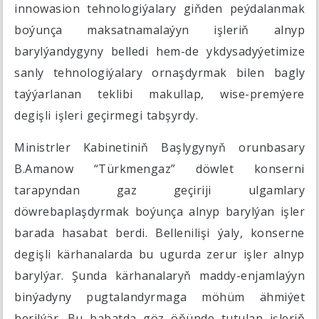
innowasion tehnologiýalary giňden peýdalanmak
boýunça maksatnamalaýyn işleriň alnyp
barylýandygyny belledi hem-de ykdysadyýetimize
sanly tehnologiýalary ornaşdyrmak bilen bagly
taýýarlanan teklibi makullap, wise-premýere
degişli işleri geçirmegi tabşyrdy.
Ministrler Kabinetiniň Başlygynyň orunbasary
B.Amanow “Türkmengaz” döwlet konserni
tarapyndan gaz geçiriji ulgamlary
döwrebaplaşdyrmak boýunça alnyp barylýan işler
barada hasabat berdi. Bellenilişi ýaly, konserne
degişli kärhanalarda bu ugurda zerur işler alnyp
barylýar. Şunda kärhanalaryň maddy-enjamlaýyn
binýadyny pugtalandyrmaga möhüm ähmiýet
berilýär. Bu babatda göz öňünde tutulan işleriň