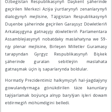
Özbegistan Respublikasynyň Daşkent şäherinde
geçirilen Merkezi Aziýa ýurtlarynyň zenanlarynyň
dialogynyň mejlisine, Täjigistan Respublikasynyň
Duşenbe şäherinde geçirilen Garaşsyz Döwletleriň
Arkalaşygyna gatnaşyjy döwletleriň Parlamentara
Assambleýasynyň nobatdaky maslahatyna we 59-
njy plenar mejlisine, Birleşen Milletler Guramasy
tarapyndan Gyrgyz Respublikasynyň Bişkek
şäherinde guralan sebitleýin maslahata
gatnaşmak üçin iş saparlarynda boldular.
Hormatly Prezidentimiz halkymyzyň hal-ýagdaýyny
gowulandyrmaga gönükdirilen täze kanunlary
taýýarlamak boýunça alnyp barylýan işleri dowam
etdirmegiň möhümdigini belledi.