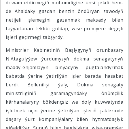
dowam etdirmegiň möhümdigine ünsi çekdi hem-
de Ahaldaky gazdan benzin öndürýän zawodyň
netijeli işlemegini gazanmak maksady bilen
taýýarlanan teklibi goldap, wise-premýere degişli
işleri geçirmegi tabşyrdy.
Ministrler Kabinetiniň Başlygynyň orunbasary
N.Atagulyýew ýurdumyzyň dokma senagatynyň
maddy-enjamlaýyn binýadyny pugtalandyrmak
babatda ýerine ýetirilýän işler barada hasabat
berdi. Bellenilişi ýaly, Dokma senagaty
ministrliginiň garamagyndaky önümçilik
kärhanalaryny bökdençsiz we doly kuwwatynda
işletmek üçin ýerine ýetirilýän işleriň çäklerinde
daşary ýurt kompaniýalary bilen hyzmatdaşlyk
giňeldilýär. Şunuň bilen baglylykda, wise-premýer