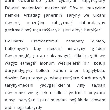
dürli döwürlerde ýüze çykarylan tapyndylary
Döwlet medeniýet merkeziniň Döwlet muzeýine
hem-de Arkadag şäheriniň Taryhy we ülkäni
öwreniş muzeýine tabşyrmak dabaralaryny
geçirmek boýunça taýýarlyk işleri alnyp barylýar.
Hormatly Prezidentimiz hasabaty diňläp,
halkymyzyň baý medeni mirasyny giňden
öwrenmegiň, gorap saklamagyň, dikeltmegiň we
wagyz etmegiň möhüm wezipeleriň biri bolup
durýandygyny belledi. Şunuň bilen baglylykda,
döwlet Baştutanymyz wise-premýere ýurdumyzyň
taryhy-medeni ýadygärliklerini ylmy taýdan
öwrenmek we geljek nesillere ýetirmek boýunça
alnyp barylýan işleri mundan beýläk-de dowam
etdirmegi tabşyrdy.