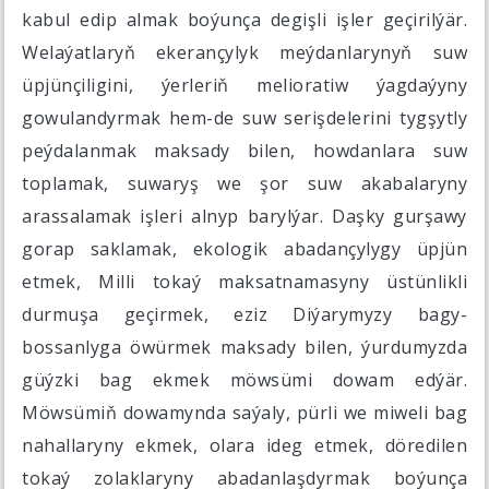
kabul edip almak boýunça degişli işler geçirilýär.
Welaýatlaryň ekerançylyk meýdanlarynyň suw
üpjünçiligini, ýerleriň melioratiw ýagdaýyny
gowulandyrmak hem-de suw serişdelerini tygşytly
peýdalanmak maksady bilen, howdanlara suw
toplamak, suwaryş we şor suw akabalaryny
arassalamak işleri alnyp barylýar. Daşky gurşawy
gorap saklamak, ekologik abadançylygy üpjün
etmek, Milli tokaý maksatnamasyny üstünlikli
durmuşa geçirmek, eziz Diýarymyzy bagy-
bossanlyga öwürmek maksady bilen, ýurdumyzda
güýzki bag ekmek möwsümi dowam edýär.
Möwsümiň dowamynda saýaly, pürli we miweli bag
nahallaryny ekmek, olara ideg etmek, döredilen
tokaý zolaklaryny abadanlaşdyrmak boýunça