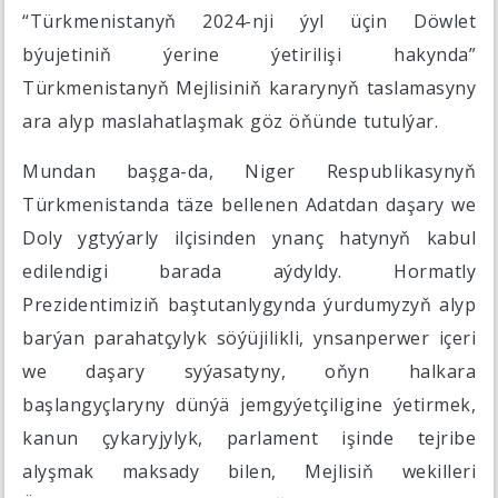
“Türkmenistanyň 2024-nji ýyl üçin Döwlet
býujetiniň ýerine ýetirilişi hakynda”
Türkmenistanyň Mejlisiniň kararynyň taslamasyny
ara alyp maslahatlaşmak göz öňünde tutulýar.
Mundan başga-da, Niger Respublikasynyň
Türkmenistanda täze bellenen Adatdan daşary we
Doly ygtyýarly ilçisinden ynanç hatynyň kabul
edilendigi barada aýdyldy. Hormatly
Prezidentimiziň baştutanlygynda ýurdumyzyň alyp
barýan parahatçylyk söýüjilikli, ynsanperwer içeri
we daşary syýasatyny, oňyn halkara
başlangyçlaryny dünýä jemgyýetçiligine ýetirmek,
kanun çykaryjylyk, parlament işinde tejribe
alyşmak maksady bilen, Mejlisiň wekilleri