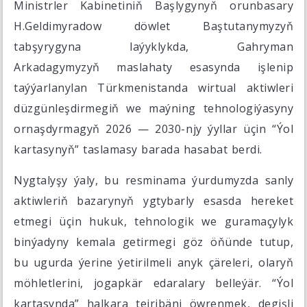
Ministrler Kabinetiniň Başlygynyň orunbasary
H.Geldimyradow döwlet Baştutanymyzyň
tabşyrygyna laýyklykda, Gahryman
Arkadagymyzyň maslahaty esasynda işlenip
taýýarlanylan Türkmenistanda wirtual aktiwleri
düzgünleşdirmegiň we maýning tehnologiýasyny
ornaşdyrmagyň 2026 — 2030-njy ýyllar üçin “Ýol
kartasynyň” taslamasy barada hasabat berdi.
Nygtalyşy ýaly, bu resminama ýurdumyzda sanly
aktiwleriň bazarynyň ygtybarly esasda hereket
etmegi üçin hukuk, tehnologik we guramaçylyk
binýadyny kemala getirmegi göz öňünde tutup,
bu ugurda ýerine ýetirilmeli anyk çäreleri, olaryň
möhletlerini, jogapkär edaralary belleýär. “Ýol
kartasynda” halkara tejribäni öwrenmek, degişli