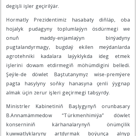
degişli işler geçirilýär.
Hormatly Prezidentimiz hasabaty diňläp, oba
hojalyk pudagyny toplumlaýyn ösdürmegi we
onuň maddy-enjamlaýyn binýadyny
pugtalandyrmagy, bugdaý ekilen meýdanlarda
agrotehniki kadalara laýyklykda ideg etmek
işlerini dowam etdirmegiň möhümdigini belledi.
Şeýle-de döwlet Baştutanymyz wise-premýere
pagta hasylyny soňky hanasyna çenli ýygnap
almak üçin zerur işleri geçirmegi tabşyrdy.
Ministrler Kabinetiniň Başlygynyň orunbasary
B.Annamämmedow “Türkmenhimiýa” döwlet
konserniniň kärhanalarynyň önümçilik
kuwwatlyklaryny artdyrmak boýunça alnyp