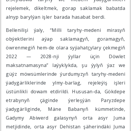
rejelemek, dikeltmek, gorap saklamak babatda
alnyp barylýan işler barada hasabat berdi.
Bellenilişi ýaly, “Milli taryhy-medeni mirasyň
obýektlerini aýap saklamagyň, goramagyň,
öwrenmegiň hem-de olara syýahatçylary çekmegiň
2022 — 2028-nji ýyllar üçin Döwlet
maksatnamasyna” laýyklykda, şu ýylyň ýaz we
güýz möwsümlerinde ýurdumyzyň taryhy-medeni
ýadygärliklerinde ylmy-barlag, rejeleýiş işleri
üstünlikli dowam etdirildi. Hususan-da, Gökdepe
etrabynyň çäginde ýerleşýän Paryzdepe
ýadygärliginde, Mäne Babanyň kümmetinde,
Gadymy Abiwerd galasynyň orta asyr Juma
metjidinde, orta asyr Dehistan şäherindäki Juma