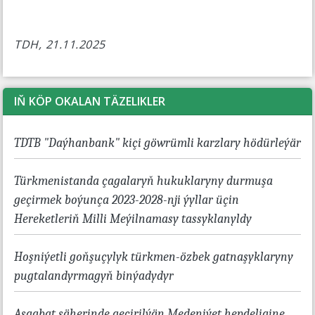
TDH, 21.11.2025
IŇ KÖP OKALAN TÄZELIKLER
TDTB "Daýhanbank" kiçi göwrümli karzlary hödürleýär
Türkmenistanda çagalaryň hukuklaryny durmuşa
geçirmek boýunça 2023-2028-nji ýyllar üçin
Hereketleriň Milli Meýilnamasy tassyklanyldy
Hoşniýetli goňşuçylyk türkmen-özbek gatnaşyklaryny
pugtalandyrmagyň binýadydyr
Aşgabat şäherinde geçirilýän Medeniýet hepdeligine