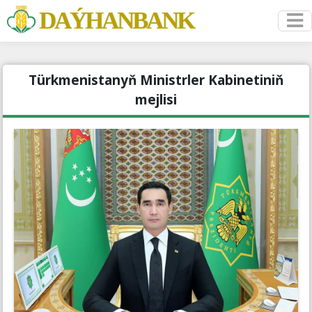
DAÝHANBANK
Türkmenistanyň Ministrler Kabinetiniň
mejlisi