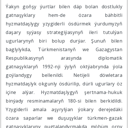
Ýakyn goňşy ýurtlar bilen däp bolan dostlukly
gatnaşyklary hem-de özara bähbitli
hyzmatdaşlygy yzygiderli ösdürmek ýurdumyzyň
daşary syýasy strategiýasynyň ileri tutulýan
ugurlarynyň biri bolup durýar. Şunuň bilen
baglylykda, Türkmenistanyň we Gazagystan
Respublikasynyň arasynda diplomatik
gatnaşyklaryň 1992-nji ýylyň oktýabrynda ýola
goýlandygy bellenildi. Netijeli döwletara
hyzmatdaşlyk okgunly ösdürilip, dürli ugurlary öz
içine alýar. Hyzmatdaşlygyň şertnama-hukuk
binýady resminamalaryň 180-si bilen berkidildi.
Yzygiderli amala aşyrylýan ýokary derejedäki
özara saparlar we duşuşyklar türkmen-gazak
gatnaşyklaryny pugtalandyrmakda möhüm orny