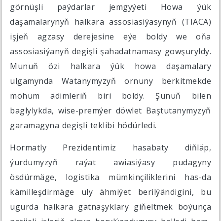
görnüşli paýdarlar jemgyýeti Howa ýük
daşamalarynyň halkara assosiasiýasynyň (TIACA)
işjeň agzasy derejesine eýe boldy we oňa
assosiasiýanyň degişli şahadatnamasy gowşuryldy.
Munuň özi halkara ýük howa daşamalary
ulgamynda Watanymyzyň ornuny berkitmekde
möhüm ädimleriň biri boldy. Şunuň bilen
baglylykda, wise-premýer döwlet Baştutanymyzyň
garamagyna degişli teklibi hödürledi.
Hormatly Prezidentimiz hasabaty diňläp,
ýurdumyzyň raýat awiasiýasy pudagyny
ösdürmäge, logistika mümkinçiliklerini has-da
kämilleşdirmäge uly ähmiýet berilýändigini, bu
ugurda halkara gatnaşyklary giňeltmek boýunça