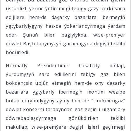
üstünlikli ýerine ýetirilmegi tebigy gazy içerki sarp
edijilere hem-de daşarky bazarlara ibermegiň
ygtybarlylygyny has-da ýokarlandyrmaga ýardam
eder. Şunuň bilen baglylykda, wise-premýer
döwlet Baştutanymyzyň garamagyna degişli teklibi
hödürledi.
Hormatly Prezidentimiz hasabaty diňläp,
ýurdumyzyň sarp edijilerini tebigy gaz bilen
bökdençsiz üpjün etmegiň hem-de ony daşarky
bazarlara ygtybarly ibermegiň möhüm wezipe
bolup durýandygyny aýtdy hem-de “Türkmengaz”
döwlet konserni tarapyndan gaz geçiriji ulgamlary
döwrebaplaşdyrmaga gönükdirilen teklibi
makullap, wise-premýere degişli işleri geçirmegi