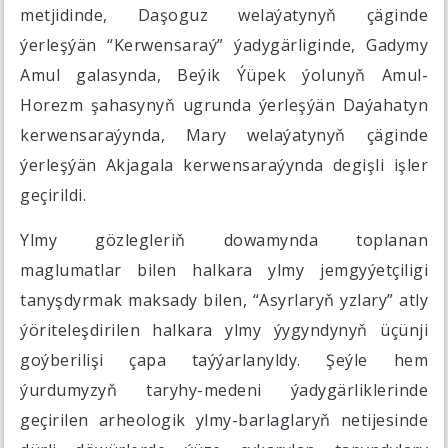
metjidinde, Daşoguz welaýatynyň çäginde
ýerleşýän “Kerwensaraý” ýadygärliginde, Gadymy
Amul galasynda, Beýik Ýüpek ýolunyň Amul-
Horezm şahasynyň ugrunda ýerleşýän Daýahatyn
kerwensaraýynda, Mary welaýatynyň çäginde
ýerleşýän Akjagala kerwensaraýynda degişli işler
geçirildi.
Ylmy gözlegleriň dowamynda toplanan
maglumatlar bilen halkara ylmy jemgyýetçiligi
tanyşdyrmak maksady bilen, “Asyrlaryň yzlary” atly
ýöriteleşdirilen halkara ylmy ýygyndynyň üçünji
goýberilişi çapa taýýarlanyldy. Şeýle hem
ýurdumyzyň taryhy-medeni ýadygärliklerinde
geçirilen arheologik ylmy-barlaglaryň netijesinde