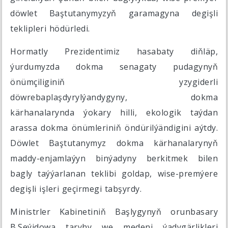
döwlet Baştutanymyzyň garamagyna degişli
teklipleri hödürledi.
Hormatly Prezidentimiz hasabaty diňläp,
ýurdumyzda dokma senagaty pudagynyň
önümçiliginiň yzygiderli
döwrebaplaşdyrylýandygyny, dokma
kärhanalarynda ýokary hilli, ekologik taýdan
arassa dokma önümleriniň öndürilýändigini aýtdy.
Döwlet Baştutanymyz dokma kärhanalarynyň
maddy-enjamlaýyn binýadyny berkitmek bilen
bagly taýýarlanan teklibi goldap, wise-premýere
degişli işleri geçirmegi tabşyrdy.
Ministrler Kabinetiniň Başlygynyň orunbasary
B.Seýidowa taryhy we medeni ýadygärlikleri