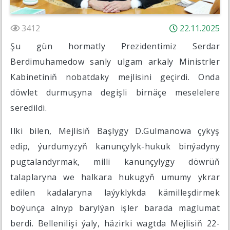
3412
22.11.2025
Şu gün hormatly Prezidentimiz Serdar
Berdimuhamedow sanly ulgam arkaly Ministrler
Kabinetiniň nobatdaky mejlisini geçirdi. Onda
döwlet durmuşyna degişli birnäçe meselelere
seredildi.
Ilki bilen, Mejlisiň Başlygy D.Gulmanowa çykyş
edip, ýurdumyzyň kanunçylyk-hukuk binýadyny
pugtalandyrmak, milli kanunçylygy döwrüň
talaplaryna we halkara hukugyň umumy ykrar
edilen kadalaryna laýyklykda kämilleşdirmek
boýunça alnyp barylýan işler barada maglumat
berdi. Bellenilişi ýaly, häzirki wagtda Mejlisiň 22-