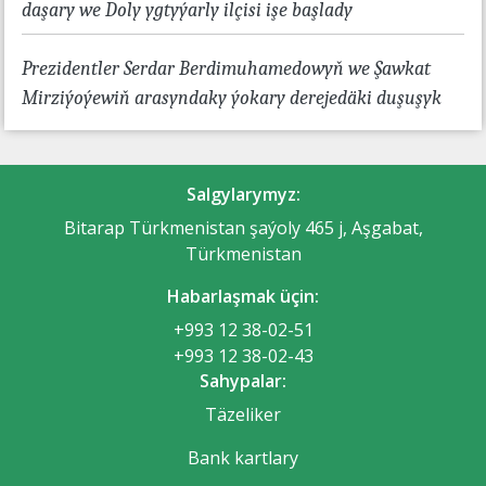
daşary we Doly ygtyýarly ilçisi işe başlady
Prezidentler Serdar Berdimuhamedowyň we Şawkat
Mirziýoýewiň arasyndaky ýokary derejedäki duşuşyk
Salgylarymyz:
Bitarap Türkmenistan şaýoly 465 j, Aşgabat,
Türkmenistan
Habarlaşmak üçin:
+993 12 38-02-51
+993 12 38-02-43
Sahypalar:
Täzeliker
Bank kartlary