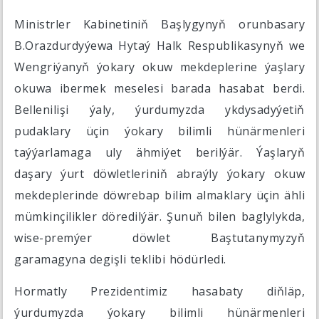
Ministrler Kabinetiniň Başlygynyň orunbasary
B.Orazdurdyýewa Hytaý Halk Respublikasynyň we
Wengriýanyň ýokary okuw mekdeplerine ýaşlary
okuwa ibermek meselesi barada hasabat berdi.
Bellenilişi ýaly, ýurdumyzda ykdysadyýetiň
pudaklary üçin ýokary bilimli hünärmenleri
taýýarlamaga uly ähmiýet berilýär. Ýaşlaryň
daşary ýurt döwletleriniň abraýly ýokary okuw
mekdeplerinde döwrebap bilim almaklary üçin ähli
mümkinçilikler döredilýär. Şunuň bilen baglylykda,
wise-premýer döwlet Baştutanymyzyň
garamagyna degişli teklibi hödürledi.
Hormatly Prezidentimiz hasabaty diňläp,
ýurdumyzda ýokary bilimli hünärmenleri