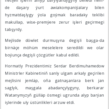
netijeli işleriň alnyp barylýandygyny belledi hem-
de daşary ýurt awiakompaniýalary bilen
hyzmatdaşlygy ýola goýmak baradaky teklibi
makullap, wise-premýere zerur işleri geçirmegi
tabşyrdy.
Mejlisde döwlet durmuşyna degişli başga-da
birnäçe möhüm meselelere seredildi we olar
boýunça degişli çözgütler kabul edildi.
Hormatly Prezidentimiz Serdar Berdimuhamedow
Ministrler Kabinetiniň sanly ulgam arkaly geçirilen
mejlisini jemläp, oňa gatnaşanlara berk jan
saglyk, maşgala abadançylygyny, berkarar
Watanymyzyň gülläp ösmegi ugrunda alyp barýan
işlerinde uly üstünlikleri arzuw etdi.