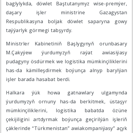
baglylykda, döwlet Baştutanymyz wise-premýer,
daşary işler ministrine Gazagystan
Respublikasyna boljak döwlet saparyna gowy
taýýarlyk görmegi tabşyrdy.
Ministrler Kabinetiniň Başlygynyň orunbasary
M.Çakyýew ýurdumyzyň raýat awiasiýasy
pudagyny ösdürmek we logistika mümkinçiliklerini
has-da kämilleşdirmek boýunça alnyp barylýan
işler barada hasabat berdi.
Halkara ýük howa gatnawlary ulgamynda
ýurdumyzyň ornuny has-da berkitmek, üstaşyr
mümkinçiliklerini, logistika babatda özüne
çekijiligini artdyrmak boýunça geçirilýän işleriň
çäklerinde “Türkmenistan” awiakompaniýasy” açyk