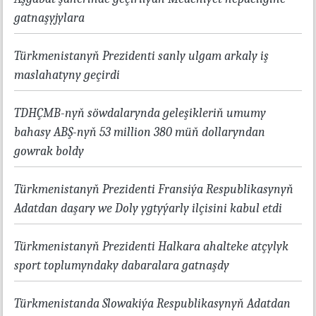
gatnaşyjylara
Türkmenistanyň Prezidenti sanly ulgam arkaly iş
maslahatyny geçirdi
TDHÇMB-nyň söwdalarynda geleşikleriň umumy
bahasy ABŞ-nyň 53 million 380 müň dollaryndan
gowrak boldy
Türkmenistanyň Prezidenti Fransiýa Respublikasynyň
Adatdan daşary we Doly ygtyýarly ilçisini kabul etdi
Türkmenistanyň Prezidenti Halkara ahalteke atçylyk
sport toplumyndaky dabaralara gatnaşdy
Türkmenistanda Slowakiýa Respublikasynyň Adatdan