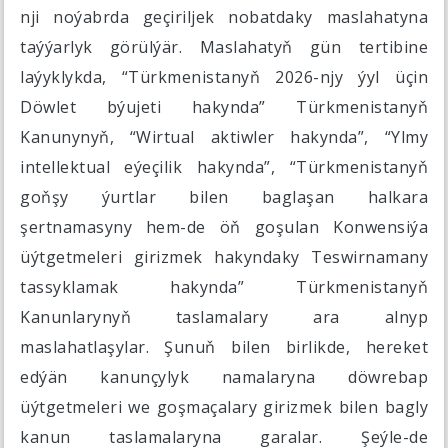
nji noýabrda geçiriljek nobatdaky maslahatyna
taýýarlyk görülýär. Maslahatyň gün tertibine
laýyklykda, “Türkmenistanyň 2026-njy ýyl üçin
Döwlet býujeti hakynda” Türkmenistanyň
Kanunynyň, “Wirtual aktiwler hakynda”, “Ylmy
intellektual eýeçilik hakynda”, “Türkmenistanyň
goňşy ýurtlar bilen baglaşan halkara
şertnamasyny hem-de öň goşulan Konwensiýa
üýtgetmeleri girizmek hakyndaky Teswirnamany
tassyklamak hakynda” Türkmenistanyň
Kanunlarynyň taslamalary ara alnyp
maslahatlaşylar. Şunuň bilen birlikde, hereket
edýän kanunçylyk namalaryna döwrebap
üýtgetmeleri we goşmaçalary girizmek bilen bagly
kanun taslamalaryna garalar. Şeýle-de