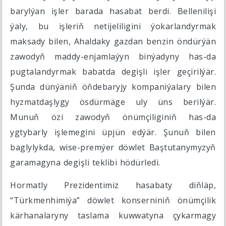
barylýan işler barada hasabat berdi. Bellenilişi
ýaly, bu işleriň netijeliligini ýokarlandyrmak
maksady bilen, Ahaldaky gazdan benzin öndürýän
zawodyň maddy-enjamlaýyn binýadyny has-da
pugtalandyrmak babatda degişli işler geçirilýär.
Şunda dünýäniň öňdebaryjy kompaniýalary bilen
hyzmatdaşlygy ösdürmäge uly üns berilýär.
Munuň özi zawodyň önümçiliginiň has-da
ygtybarly işlemegini üpjün edýär. Şunuň bilen
baglylykda, wise-premýer döwlet Baştutanymyzyň
garamagyna degişli teklibi hödürledi.
Hormatly Prezidentimiz hasabaty diňläp,
“Türkmenhimiýa” döwlet konserniniň önümçilik
kärhanalaryny taslama kuwwatyna çykarmagy