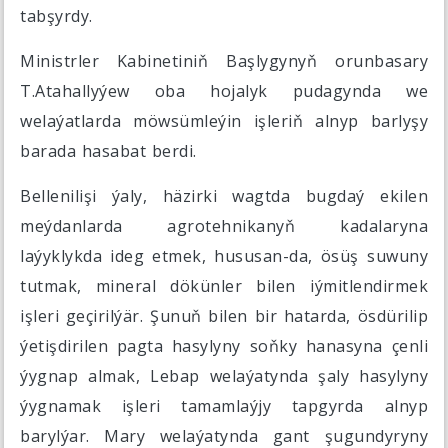
tabşyrdy.
Ministrler Kabinetiniň Başlygynyň orunbasary
T.Atahallyýew oba hojalyk pudagynda we
welaýatlarda möwsümleýin işleriň alnyp barlyşy
barada hasabat berdi.
Bellenilişi ýaly, häzirki wagtda bugdaý ekilen
meýdanlarda agrotehnikanyň kadalaryna
laýyklykda ideg etmek, hususan-da, ösüş suwuny
tutmak, mineral dökünler bilen iýmitlendirmek
işleri geçirilýär. Şunuň bilen bir hatarda, ösdürilip
ýetişdirilen pagta hasylyny soňky hanasyna çenli
ýygnap almak, Lebap welaýatynda şaly hasylyny
ýygnamak işleri tamamlaýjy tapgyrda alnyp
barylýar. Mary welaýatynda gant şugundyryny