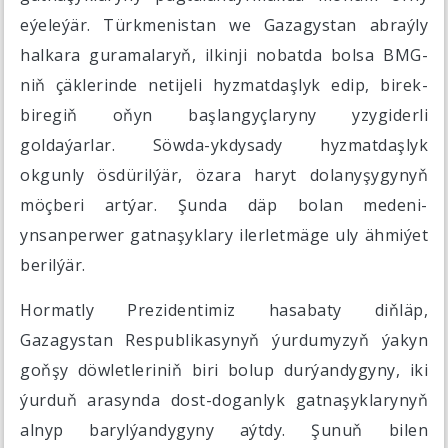
eýeleýär. Türkmenistan we Gazagystan abraýly
halkara guramalaryň, ilkinji nobatda bolsa BMG-
niň çäklerinde netijeli hyzmatdaşlyk edip, birek-
biregiň oňyn başlangyçlaryny yzygiderli
goldaýarlar. Söwda-ykdysady hyzmatdaşlyk
okgunly ösdürilýär, özara haryt dolanyşygynyň
möçberi artýar. Şunda däp bolan medeni-
ynsanperwer gatnaşyklary ilerletmäge uly ähmiýet
berilýär.
Hormatly Prezidentimiz hasabaty diňläp,
Gazagystan Respublikasynyň ýurdumyzyň ýakyn
goňşy döwletleriniň biri bolup durýandygyny, iki
ýurduň arasynda dost-doganlyk gatnaşyklarynyň
alnyp barylýandygyny aýtdy. Şunuň bilen