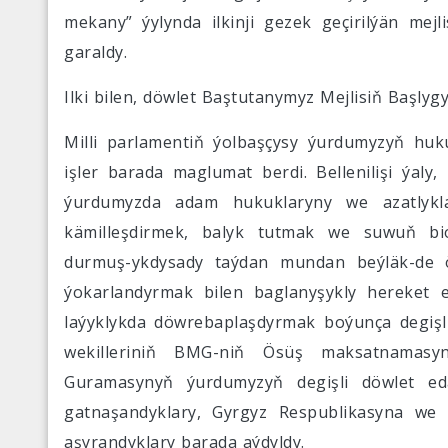
mekany” ýylynda ilkinji gezek geçirilýän mej
garaldy.
Ilki bilen, döwlet Baştutanymyz Mejlisiň Başly
Milli parlamentiň ýolbaşçysy ýurdumyzyň huk
işler barada maglumat berdi. Bellenilişi ýaly,
ýurdumyzda adam hukuklaryny we azatlykla
kämilleşdirmek, balyk tutmak we suwuň biol
durmuş-ykdysady taýdan mundan beýläk-de ö
ýokarlandyrmak bilen baglanyşykly hereket 
laýyklykda döwrebaplaşdyrmak boýunça degişli i
wekilleriniň BMG-niň Ösüş maksatnamas
Guramasynyň ýurdumyzyň degişli döwlet edar
gatnaşandyklary, Gyrgyz Respublikasyna we 
aşyrandyklary barada aýdyldy.