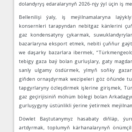
dolandyryş edaralarynyň 2026-njy ýyl üçin iş m
Bellenilişi ýaly, iş meýilnamalaryna laýy
konsernleri tarapyndan nebitgaz känlerini çu
gaz kondensatyny çykarmak, suwuklandyryl
bazarlaryna eksport etmek, nebiti çuňňur gaýta
we daşarky bazarlara ibermek, “Türkmengeolo
tebigy gaza baý bolan gurluşlary, gaty magda
sanly ulgamy ösdürmek, ylmyň soňky gazana
giňden ornaşdyrmak wezipeleri göz öňünde tut
tapgyrlaryny özleşdirmek işlerine girişmek, 
gaz geçirijisiniň möhüm bölegi bolan Arkadagyň
gurluşygyny üstünlikli ýerine ýetirmek meýilna
Döwlet Baştutanymyz hasabaty diňläp, ýur
artdyrmak, toplumyň kärhanalarynyň önümçili