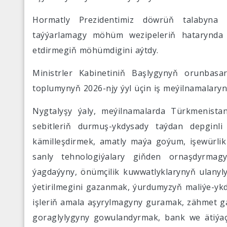
Hormatly Prezidentimiz döwrüň talabyna 
taýýarlamagy möhüm wezipeleriň hatarynda 
etdirmegiň möhümdigini aýtdy.
Ministrler Kabinetiniň Başlygynyň orunbas
toplumynyň 2026-njy ýyl üçin iş meýilnamalaryn
Nygtalyşy ýaly, meýilnamalarda Türkmenist
sebitleriň durmuş-ykdysady taýdan depgin
kämilleşdirmek, amatly maýa goýum, işewürl
sanly tehnologiýalary giňden ornaşdyrmag
ýagdaýyny, önümçilik kuwwatlyklarynyň ulanylyş
ýetirilmegini gazanmak, ýurdumyzyň maliýe-ykdy
işleriň amala aşyrylmagyny guramak, zähmet gat
goraglylygyny gowulandyrmak, bank we ätiýaç