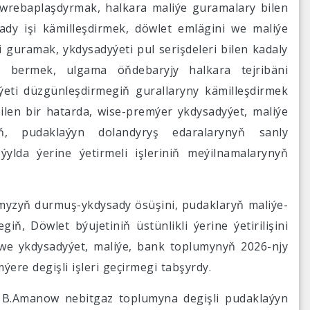
döwrebaplaşdyrmak, halkara maliýe guramalary bilen
dy işi kämilleşdirmek, döwlet emlägini we maliýe
i guramak, ykdysadyýeti pul serişdeleri bilen kadaly
 bermek, ulgama öňdebaryjy halkara tejribäni
eti düzgünleşdirmegiň gurallaryny kämilleşdirmek
len bir hatarda, wise-premýer ykdysadyýet, maliýe
iň, pudaklaýyn dolandyryş edaralarynyň sanly
ylda ýerine ýetirmeli işleriniň meýilnamalarynyň
myzyň durmuş-ykdysady ösüşini, pudaklaryň maliýe-
, Döwlet býujetiniň üstünlikli ýerine ýetirilişini
we ykdysadyýet, maliýe, bank toplumynyň 2026-njy
ýere degişli işleri geçirmegi tabşyrdy.
y B.Amanow nebitgaz toplumyna degişli pudaklaýyn