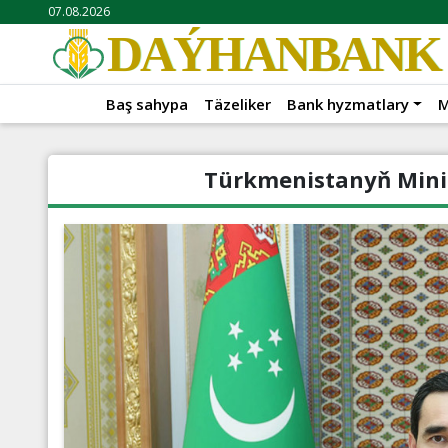
07.08.2026
DAÝHANBANK
Baş sahypa
Täzeliker
Bank hyzmatlary
M
Türkmenistanyň Minist