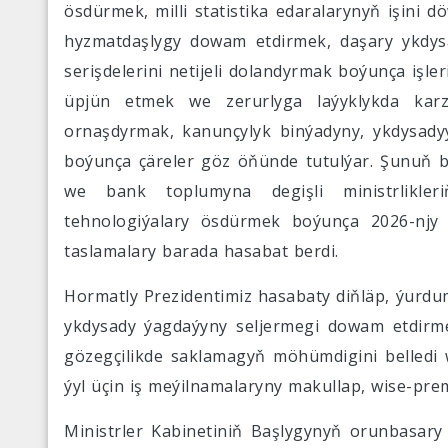
ösdürmek, milli statistika edaralarynyň işini 
hyzmatdaşlygy dowam etdirmek, daşary ykdysa
serişdelerini netijeli dolandyrmak boýunça işler
üpjün etmek we zerurlyga laýyklykda karz
ornaşdyrmak, kanunçylyk binýadyny, ykdysadyý
boýunça çäreler göz öňünde tutulýar. Şunuň bi
we bank toplumyna degişli ministrlikler
tehnologiýalary ösdürmek boýunça 2026-njy ý
taslamalary barada hasabat berdi.
Hormatly Prezidentimiz hasabaty diňläp, ýurdu
ykdysady ýagdaýyny seljermegi dowam etdirmegiň
gözegçilikde saklamagyň möhümdigini belledi 
ýyl üçin iş meýilnamalaryny makullap, wise-prem
Ministrler Kabinetiniň Başlygynyň orunbasar