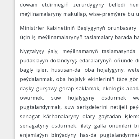
dowam etdirmegiň zerurdygyny belledi hem
meýilnamalaryny makullap, wise-premýere bu ugu
Ministrler Kabinetiniň Başlygynyň orunbasary 
üçin iş meýilnamalarynyň taslamalary barada ha
Nygtalyşy ýaly, meýilnamanyň taslamasynda o
pudaklaýyn dolandyryş edaralarynyň öňünde du
bagly işler, hususan-da, oba hojalygyny, weter
peýdalanmak, oba hojalyk ekinleriniň täze gör
daşky gurşawy gorap saklamak, ekologik abad
öwürmek, suw hojalygyny ösdürmek we
pugtalandyrmak, suw serişdelerini netijeli 
senagat kärhanalaryny olary gaýtadan işlem
senagatyny ösdürmek, ilaty galla önümleri 
enjamlaýyn binýadyny has-da pugtalandyrmak