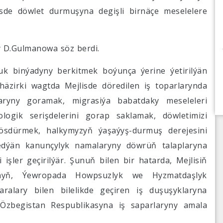
lisde döwlet durmuşyna degişli birnäçe meselelere
gy D.Gulmanowa söz berdi.
uk binýadyny berkitmek boýunça ýerine ýetirilýän
 häzirki wagtda Mejlisde döredilen iş toparlarynda
ryny goramak, migrasiýa babatdaky meseleleri
ogik serişdelerini gorap saklamak, döwletimizi
sdürmek, halkymyzyň ýaşaýyş-durmuş derejesini
edýän kanunçylyk namalaryny döwrüň talaplaryna
şler geçirilýär. Şunuň bilen bir hatarda, Mejlisiň
ynyň, Ýewropada Howpsuzlyk we Hyzmatdaşlyk
alary bilen bilelikde geçiren iş duşuşyklaryna
Özbegistan Respublikasyna iş saparlaryny amala