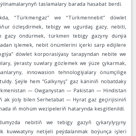
eýilnamalarynyň taslamalary barada hasabat berdi.
klykda, “Türkmengaz” we “Türkmennebit” döwlet
ňňur özleşdirmek, tebigy we ugurdaş gazy, nebiti,
an gazy öndürmek, türkmen tebigy gazyny dünýä
dan işlemek, nebit önümlerini içerki sarp edijilere
giýa” döwlet korporasiýasy tarapyndan nebite we
nlary, ýerasty suwlary gözlemek we ýüze çykarmak,
nlaryny, innowasion tehnologiýalary önümçilige
uldy. Şeýle hem “Galkynyş” gaz käniniň nobatdaky
Türkmenistan — Owganystan — Pakistan — Hindistan
 ak ýoly bilen Serhetabat — Hyrat gaz geçirijisiniň
mada iň möhüm wezipeleriň hatarynda kesgitlenildi.
dumyzda nebitiň we tebigy gazyň çykarylyşyny
k kuwwatyny netijeli peýdalanmak boýunça işleri