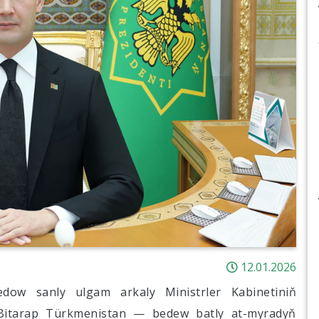
12.01.2026
dow sanly ulgam arkaly Ministrler Kabinetiniň
y Bitarap Türkmenistan — bedew batly at-myradyň