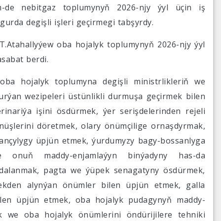
-de nebitgaz toplumynyň 2026-njy ýyl üçin iş
rda degişli işleri geçirmegi tabşyrdy.
T.Atahallyýew oba hojalyk toplumynyň 2026-njy ýyl
sabat berdi.
ba hojalyk toplumyna degişli ministrlikleriň we
rýan wezipeleri üstünlikli durmuşa geçirmek bilen
inariýa işini ösdürmek, ýer serişdelerinden rejeli
nüşlerini döretmek, olary önümçilige ornaşdyrmak,
ançylygy üpjün etmek, ýurdumyzy bagy-bossanlyga
 onuň maddy-enjamlaýyn binýadyny has-da
peýdalanmak, pagta we ýüpek senagatyny ösdürmek,
ekden alynýan önümler bilen üpjün etmek, galla
bilen üpjün etmek, oba hojalyk pudagynyň maddy-
 we oba hojalyk önümlerini öndürijilere tehniki