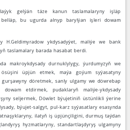
laýyk gelýän täze kanun taslamalaryny işläp
belläp, bu ugurda alnyp barylýan işleri dowam
ary H.Geldimyradow ykdysadyýet, maliýe we bank
yň taslamalary barada hasabat berdi.
anda makroykdysady durnuklylygy, ýurdumyzyň we
li ösüşini üpjün etmek, maýa goýum syýasatyny
ik gurşawyny döretmek, sanly ulgamy we döwrebap
y dowam etdirmek, pudaklaryň maliýe-ykdysady
yny seljermek, Döwlet býujetiniň üstünlikli ýerine
sady, býujet-salgyt, pul-karz syýasatlary esasynda
naşyklaryny, ilatyň iş üpjünçiligini, durmuş taýdan
landyryş hyzmatlaryny, standartlaşdyryş ulgamyny