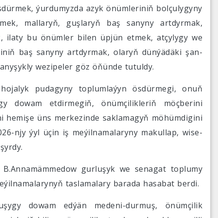
ösdürmek, ýurdumyzda azyk önümleriniň bolçulygyny
mek, mallaryň, guşlaryň baş sanyny artdyrmak,
 ilaty bu önümler bilen üpjün etmek, atçylygy we
iniň baş sanyny artdyrmak, olaryň dünýädäki şan-
anyşykly wezipeler göz öňünde tutuldy.
 hojalyk pudagyny toplumlaýyn ösdürmegi, onuň
gy dowam etdirmegiň, önümçilikleriň möçberini
ini hemişe üns merkezinde saklamagyň möhümdigini
6-njy ýyl üçin iş meýilnamalaryny makullap, wise-
şyrdy.
ary B.Annamämmedow gurluşyk we senagat toplumy
meýilnamalarynyň taslamalary barada hasabat berdi.
rluşygy dowam edýän medeni-durmuş, önümçilik