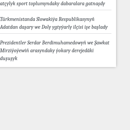
atçylyk sport toplumyndaky dabaralara gatnaşdy
Türkmenistanda Slowakiýa Respublikasynyň
Adatdan daşary we Doly ygtyýarly ilçisi işe başlady
Prezidentler Serdar Berdimuhamedowyň we Şawkat
Mirziýoýewiň arasyndaky ýokary derejedäki
duşuşyk