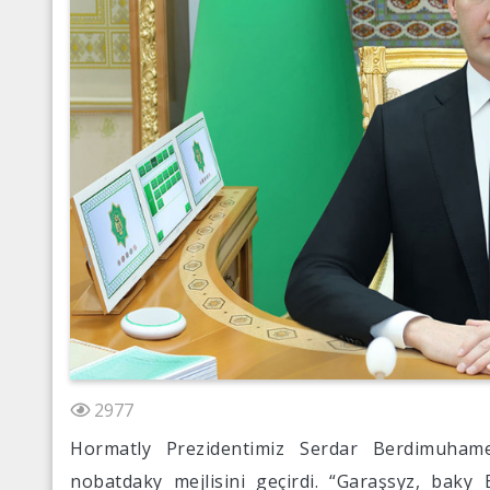
2977
Hormatly Prezidentimiz Serdar Berdimuhame
nobatdaky mejlisini geçirdi. “Garaşsyz, bak