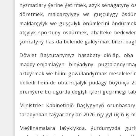
hyzmatlary ýerine ýetirmek, azyk senagatyny 
döretmek, maldarçylygy we guşçulygy ösdür
maldarçylyk we guşçulyk önümlerini öndürmek,
atçylyk sportuny ösdürmek, ahalteke bedewler
şöhratyny has-da belende galdyrmak bilen bagl
Döwlet Baştutanymyz hasabaty diňläp, oba
maddy-enjamlaýyn binýadyny pugtalandyrma
artdyrmak we hilini gowulandyrmak meseleler
belledi hem-de oba hojalyk pudagy boýunça 202
premýere bu ugurda degişli işleri geçirmegi tab
Ministrler Kabinetiniň Başlygynyň orunbas
tarapyndan taýýarlanylan 2026-njy ýyl üçin iş 
Meýilnamalara laýyklykda, ýurdumyzda gu