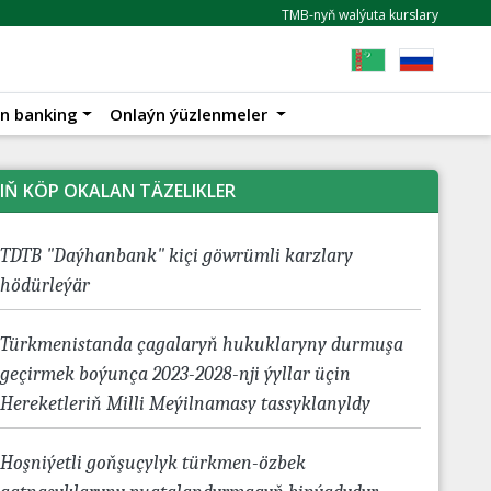
TMB-nyň walýuta kurslary
n banking
Onlaýn ýüzlenmeler
IŇ KÖP OKALAN TÄZELIKLER
TDTB "Daýhanbank" kiçi göwrümli karzlary
hödürleýär
Türkmenistanda çagalaryň hukuklaryny durmuşa
geçirmek boýunça 2023-2028-nji ýyllar üçin
Hereketleriň Milli Meýilnamasy tassyklanyldy
Hoşniýetli goňşuçylyk türkmen-özbek