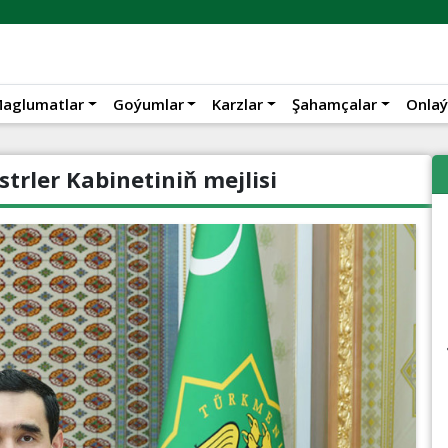
aglumatlar
Goýumlar
Karzlar
Şahamçalar
Onlaý
rler Kabinetiniň mejlisi