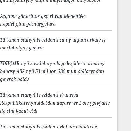
gatnaşyklaryny pugtalandyrmagyň binýadydyr
Aşgabat şäherinde geçirilýän Medeniýet
hepdeligine gatnaşyjylara
Türkmenistanyň Prezidenti sanly ulgam arkaly iş
maslahatyny geçirdi
TDHÇMB-nyň söwdalarynda geleşikleriň umumy
bahasy ABŞ-nyň 53 million 380 müň dollaryndan
gowrak boldy
Türkmenistanyň Prezidenti Fransiýa
Respublikasynyň Adatdan daşary we Doly ygtyýarly
ilçisini kabul etdi
Türkmenistanyň Prezidenti Halkara ahalteke