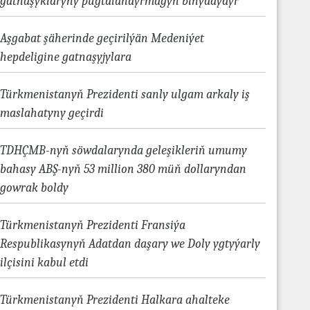
gatnaşyklaryny pugtalandyrmagyň binýadydyr
Aşgabat şäherinde geçirilýän Medeniýet
hepdeligine gatnaşyjylara
Türkmenistanyň Prezidenti sanly ulgam arkaly iş
maslahatyny geçirdi
TDHÇMB-nyň söwdalarynda geleşikleriň umumy
bahasy ABŞ-nyň 53 million 380 müň dollaryndan
gowrak boldy
Türkmenistanyň Prezidenti Fransiýa
Respublikasynyň Adatdan daşary we Doly ygtyýarly
ilçisini kabul etdi
Türkmenistanyň Prezidenti Halkara ahalteke