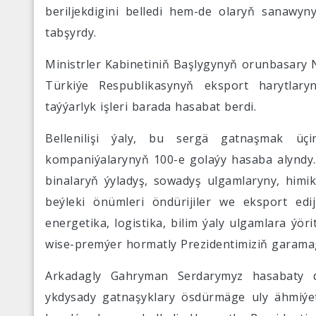
beriljekdigini belledi hem-de olaryň sanawyny
tabşyrdy.
Ministrler Kabinetiniň Başlygynyň orunbasary 
Türkiýe Respublikasynyň eksport harytlary
taýýarlyk işleri barada hasabat berdi.
Bellenilişi ýaly, bu sergä gatnaşmak üç
kompaniýalarynyň 100-e golaýy hasaba alyndy. 
binalaryň ýyladyş, sowadyş ulgamlaryny, himiki
beýleki önümleri öndürijiler we eksport edij
energetika, logistika, bilim ýaly ulgamlara ýö
wise-premýer hormatly Prezidentimiziň garamagy
Arkadagly Gahryman Serdarymyz hasabaty d
ykdysady gatnaşyklary ösdürmäge uly ähmiýet 