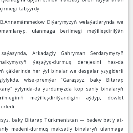
eçirmegi tabşyrdy.
ry B.Annamämmedow Diýarymyzyň welaýatlarynda we
mamlanyp, ulanmaga berilmegi meýilleşdirilýän
 saýasynda, Arkadagly Gahryman Serdarymyzyň
alkymyzyň ýaşaýyş-durmuş derejesini has-da
çäklerinde her ýyl binalar we desgalar yzygiderli
lylykda, wise-premýer “Garaşsyz, baky Bitarap
any” ýylynda-da ýurdumyzda köp sanly binalaryň
meginiň meýilleşdirilýändigini aýdyp, döwlet
ürledi.
şsyz, baky Bitarap Türkmenistan — bedew batly at-
nly medeni-durmuş maksatly binalaryň ulanmaga