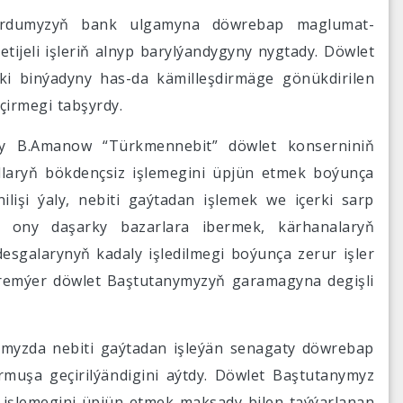
 ýurdumyzyň bank ulgamyna döwrebap maglumat-
jeli işleriň alnyp barylýandygyny nygtady. Döwlet
i binýadyny has-da kämilleşdirmäge gönükdirilen
eçirmegi tabşyrdy.
ary B.Amanow “Türkmennebit” döwlet konserniniň
laryň bökdençsiz işlemegini üpjün etmek boýunça
ilişi ýaly, nebiti gaýtadan işlemek we içerki sarp
k, ony daşarky bazarlara ibermek, kärhanalaryň
esgalarynyň kadaly işledilmegi boýunça zerur işler
-premýer döwlet Baştutanymyzyň garamagyna degişli
umyzda nebiti gaýtadan işleýän senagaty döwrebap
rmuşa geçirilýändigini aýtdy. Döwlet Baştutanymyz
 işlemegini üpjün etmek maksady bilen taýýarlanan