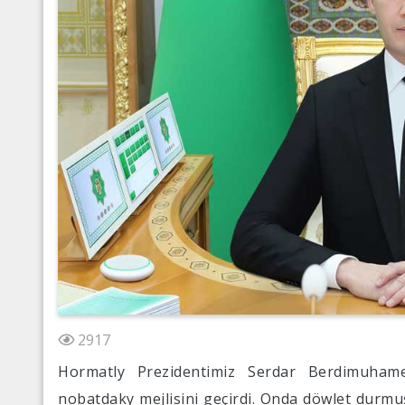
2917
Hormatly Prezidentimiz Serdar Berdimuhame
nobatdaky mejlisini geçirdi. Onda döwlet durmuş