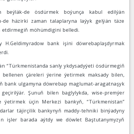
an beýläk-de ösdürmek boýunça kabul edilýän
-de häzirki zaman talaplaryna laýyk gelýän täze
 etdirmegiň möhümdigini belledi.
ry H.Geldimyradow bank işini döwrebaplaşdyrmak
rdi.
ilýän “Türkmenistanda sanly ykdysadyýeti ösdürmegiň
 bellenen çäreleri ýerine ýetirmek maksady bilen,
zyň bank ulgamyna döwrebap maglumat-aragatnaşyk
geçirilýär. Şunuň bilen baglylykda, wise-premýer
ne ýetirmek üçin Merkezi bankyň, “Türkmenistan”
darlar täjirçilik bankynyň maddy-tehniki binýadyny
an işler barada aýtdy we döwlet Baştutanymyzyň