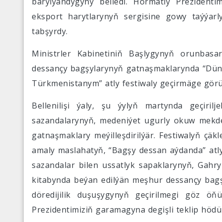
barylýandygyny belledi. Hormatly Prezidenti
eksport harytlarynyň sergisine gowy taýýar
tabşyrdy.
Ministrler Kabinetiniň Başlygynyň orunbas
dessançy bagşylarynyň gatnaşmaklarynda “Düný
Türkmenistanym” atly festiwaly geçirmäge görül
Bellenilişi ýaly, şu ýylyň martynda geçiril
sazandalarynyň, medeniýet ugurly okuw mekdep
gatnaşmaklary meýilleşdirilýär. Festiwalyň çäk
amaly maslahatyň, “Bagşy dessan aýdanda” atly
sazandalar bilen ussatlyk sapaklarynyň, Gahry
kitabynda beýan edilýän meşhur dessançy bagş
döredijilik duşuşygynyň geçirilmegi göz öň
Prezidentimiziň garamagyna degişli teklip hödür