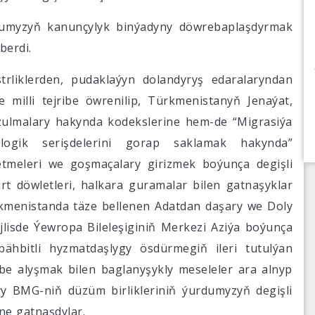
rdumyzyň kanunçylyk binýadyny döwrebaplaşdyrmak
berdi.
istrliklerden, pudaklaýyn dolandyryş edaralaryndan
 milli tejribe öwrenilip, Türkmenistanyň Jenaýat,
zulmalary hakynda kodekslerine hem-de “Migrasiýa
ogik serişdelerini gorap saklamak hakynda”
meleri we goşmaçalary girizmek boýunça degişli
ýurt döwletleri, halkara guramalar bilen gatnaşyklar
rkmenistanda täze bellenen Adatdan daşary we Doly
ejlisde Ýewropa Bileleşiginiň Merkezi Aziýa boýunça
 bähbitli hyzmatdaşlygy ösdürmegiň ileri tutulýan
ibe alyşmak bilen baglanyşykly meseleler ara alnyp
ry BMG-niň düzüm birlikleriniň ýurdumyzyň degişli
ine gatnaşdylar.