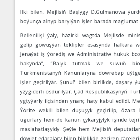
Ilki bilen, Mejlisiň Başlygy D.Gulmanowa ýu
boýunça alnyp barylýan işler barada maglumat 
Bellenilişi ýaly, häzirki wagtda Mejlisde min
gelip gowuşýan teklipler esasynda halkara we
Jenaýat iş ýörediş we Administratiw hukuk bo
hakynda”, “Balyk tutmak we suwuň biol
Türkmenistanyň Kanunlaryna döwrebap üýtget
işler geçirilýär. Şunuň bilen birlikde, daşary 
yzygiderli ösdürilýär. Çad Respublikasynyň Tü
ygtyýarly ilçisinden ynanç haty kabul edildi. M
Ýörite wekili bilen duşuşyk geçirilip, özara
ugurlary hem-de kanun çykaryjylyk işinde tejr
maslahatlaşyldy. Şeýle hem Mejlisiň deputatla
döwlet edaralary bilen bilelikde geçiren çäreler