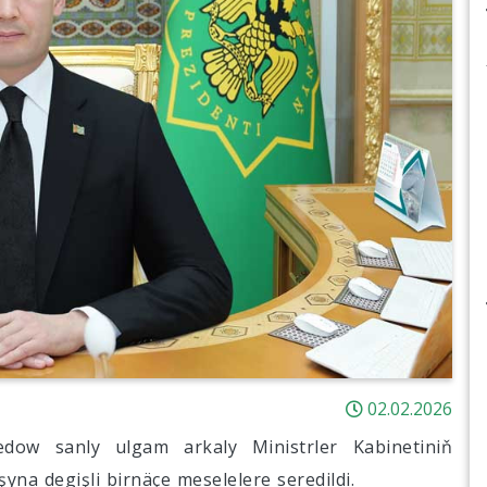
02.02.2026
dow sanly ulgam arkaly Ministrler Kabinetiniň
yna degişli birnäçe meselelere seredildi.