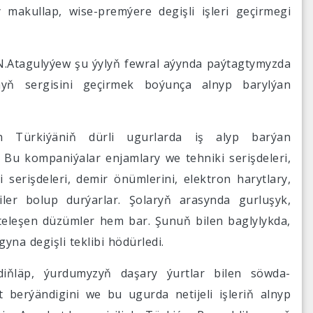
 makullap, wise-premýere degişli işleri geçirmegi
N.Atagulyýew şu ýylyň fewral aýynda paýtagtymyzda
nyň sergisini geçirmek boýunça alnyp barylýan
in Türkiýäniň dürli ugurlarda iş alyp barýan
Bu kompaniýalar enjamlary we tehniki serişdeleri,
 serişdeleri, demir önümlerini, elektron harytlary,
iler bolup durýarlar. Şolaryň arasynda gurluşyk,
riteleşen düzümler hem bar. Şunuň bilen baglylykda,
na degişli teklibi hödürledi.
iňläp, ýurdumyzyň daşary ýurtlar bilen söwda-
berýändigini we bu ugurda netijeli işleriň alnyp