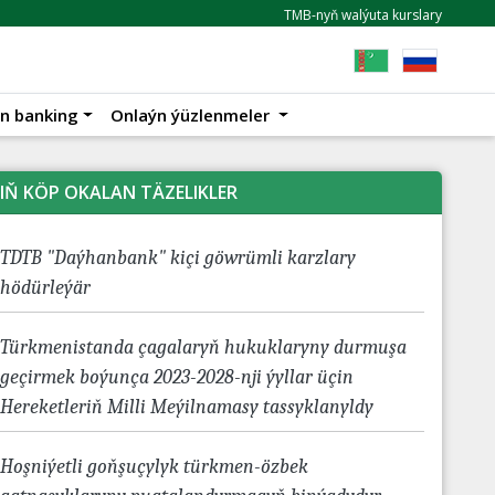
TMB-nyň walýuta kurslary
n banking
Onlaýn ýüzlenmeler
IŇ KÖP OKALAN TÄZELIKLER
TDTB "Daýhanbank" kiçi göwrümli karzlary
hödürleýär
Türkmenistanda çagalaryň hukuklaryny durmuşa
geçirmek boýunça 2023-2028-nji ýyllar üçin
Hereketleriň Milli Meýilnamasy tassyklanyldy
Hoşniýetli goňşuçylyk türkmen-özbek