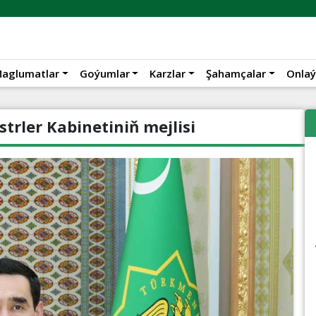
aglumatlar
Goýumlar
Karzlar
Şahamçalar
Onlaý
rler Kabinetiniň mejlisi