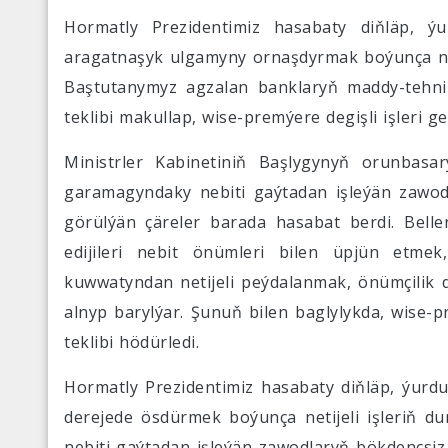
Hormatly Prezidentimiz hasabaty diňläp,
aragatnaşyk ulgamyny ornaşdyrmak boýunça neti
Baştutanymyz agzalan banklaryň maddy-tehnik
teklibi makullap, wise-premýere degişli işleri g
Ministrler Kabinetiniň Başlygynyň orunbas
garamagyndaky nebiti gaýtadan işleýän zawod
görülýän çäreler barada hasabat berdi. Bellen
edijileri nebit önümleri bilen üpjün etme
kuwwatyndan netijeli peýdalanmak, önümçilik d
alnyp barylýar. Şunuň bilen baglylykda, wise
teklibi hödürledi.
Hormatly Prezidentimiz hasabaty diňläp, ýurd
derejede ösdürmek boýunça netijeli işleriň du
nebiti gaýtadan işleýän zawodlaryň bökdençsiz