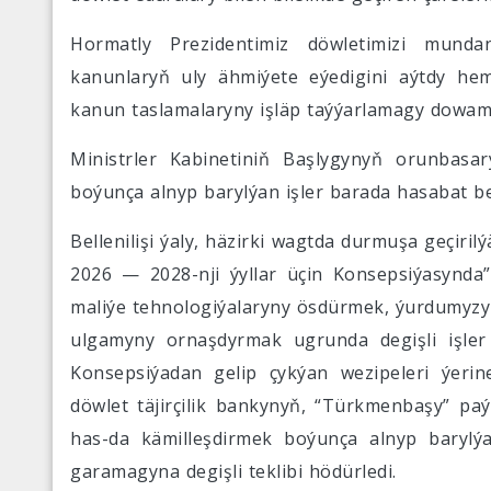
Hormatly Prezidentimiz döwletimizi mund
kanunlaryň uly ähmiýete eýedigini aýtdy hem
kanun taslamalaryny işläp taýýarlamagy dowam
Ministrler Kabinetiniň Başlygynyň orunbasa
boýunça alnyp barylýan işler barada hasabat be
Bellenilişi ýaly, häzirki wagtda durmuşa geçir
2026 — 2028-nji ýyllar üçin Konsepsiýasynda”
maliýe tehnologiýalaryny ösdürmek, ýurdumy
ulgamyny ornaşdyrmak ugrunda degişli işler 
Konsepsiýadan gelip çykýan wezipeleri ýeri
döwlet täjirçilik bankynyň, “Türkmenbaşy” paý
has-da kämilleşdirmek boýunça alnyp barylý
garamagyna degişli teklibi hödürledi.