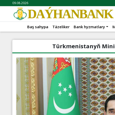
09.08.2026
DAÝHANBANK
Baş sahypa
Täzeliker
Bank hyzmatlary
M
Türkmenistanyň Minist