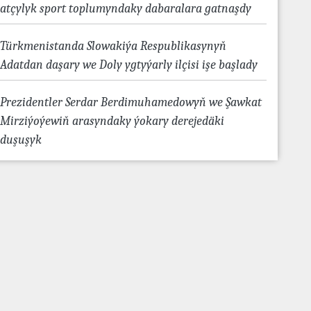
atçylyk sport toplumyndaky dabaralara gatnaşdy
Türkmenistanda Slowakiýa Respublikasynyň
Adatdan daşary we Doly ygtyýarly ilçisi işe başlady
Prezidentler Serdar Berdimuhamedowyň we Şawkat
Mirziýoýewiň arasyndaky ýokary derejedäki
duşuşyk