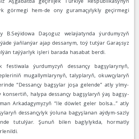
miz Aşgabatda geçiriljek Türkiýe Respublikasynyň
lyk görmegi hem-de ony guramaçylykly geçirmegi
ary B.Seýidowa Daşoguz welaýatynda ýurdumyzyň
äde ýaňlanýar ajap dessanym, toý tutýar Garaşsyz
ýän taýýarlyk işleri barada hasabat berdi.
jek festiwala ýurdumyzyň dessançy bagşylarynyň,
leriniň mugallymlarynyň, talyplaryň, okuwçylaryň
lerinde “Dessançy bagşylar joşa gelende” atly ylmy-
 konsertiň, halypa dessançy bagşylaryň ýaş bagşy-
man Arkadagymyzyň “Ile döwlet geler bolsa...” atly
ylaryň dessançylyk ýoluna bagyşlanan aýdym-sazly
ünde tutulýar. Şunuň bilen baglylykda, hormatly
lenildi.