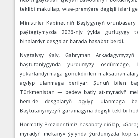
teklibi makullap, wise-premýere degişli işleri g
Ministrler Kabinetiniň Başlygynyň orunbasa
paýtagtymyzda 2026-njy ýylda gurluşygy ta
binalardyr desgalar barada hasabat berdi.
Nygtalyşy ýaly, Gahryman Arkadagymyzyň
baştutanlygynda ýurdumyzy ösdürmäge, h
ýokarlandyrmaga gönükdirilen maksatnamalaryň 
açylyp ulanmaga berilýär. Şunuň bilen bag
Türkmenistan — bedew batly at-myradyň mek
hem-de desgalaryň açylyp ulanmaga beril
Baştutanymyzyň garamagyna degişli teklibi höd
Hormatly Prezidentimiz hasabaty diňläp, «Gara
myradyň mekany» ýylynda ýurdumyzda köp sa