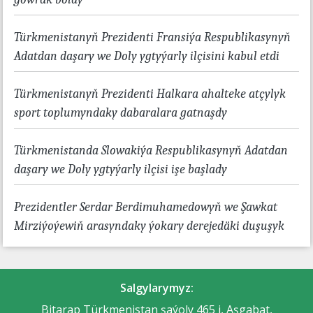
Türkmenistanyň Prezidenti Fransiýa Respublikasynyň
Adatdan daşary we Doly ygtyýarly ilçisini kabul etdi
Türkmenistanyň Prezidenti Halkara ahalteke atçylyk
sport toplumyndaky dabaralara gatnaşdy
Türkmenistanda Slowakiýa Respublikasynyň Adatdan
daşary we Doly ygtyýarly ilçisi işe başlady
Prezidentler Serdar Berdimuhamedowyň we Şawkat
Mirziýoýewiň arasyndaky ýokary derejedäki duşuşyk
Salgylarymyz:
Bitarap Türkmenistan şaýoly 465 j, Aşgabat,