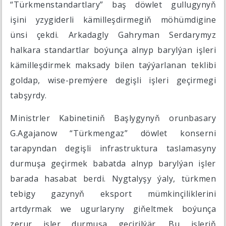
“Türkmenstandartlary” baş döwlet gullugynyň
işini yzygiderli kämilleşdirmegiň möhümdigine
ünsi çekdi. Arkadagly Gahryman Serdarymyz
halkara standartlar boýunça alnyp barylýan işleri
kämilleşdirmek maksady bilen taýýarlanan teklibi
goldap, wise-premýere degişli işleri geçirmegi
tabşyrdy.
Ministrler Kabinetiniň Başlygynyň orunbasary
G.Agajanow “Türkmengaz” döwlet konserni
tarapyndan degişli infrastruktura taslamasyny
durmuşa geçirmek babatda alnyp barylýan işler
barada hasabat berdi. Nygtalyşy ýaly, türkmen
tebigy gazynyň eksport mümkinçiliklerini
artdyrmak we ugurlaryny giňeltmek boýunça
zerur işler durmuşa geçirilýär. Bu işleriň