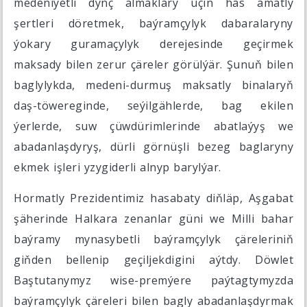
medeniýetli dynç almaklary üçin has amatly
şertleri döretmek, baýramçylyk dabaralaryny
ýokary guramaçylyk derejesinde geçirmek
maksady bilen zerur çäreler görülýär. Şunuň bilen
baglylykda, medeni-durmuş maksatly binalaryň
daş-töwereginde, seýilgählerde, bag ekilen
ýerlerde, suw çüwdürimlerinde abatlaýyş we
abadanlaşdyryş, dürli görnüşli bezeg baglaryny
ekmek işleri yzygiderli alnyp barylýar.
Hormatly Prezidentimiz hasabaty diňläp, Aşgabat
şäherinde Halkara zenanlar güni we Milli bahar
baýramy mynasybetli baýramçylyk çäreleriniň
giňden bellenip geçiljekdigini aýtdy. Döwlet
Baştutanymyz wise-premýere paýtagtymyzda
baýramçylyk çäreleri bilen bagly abadanlaşdyrmak