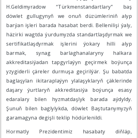
H.Geldimyradow “Türkmenstandartlary” baş
döwlet gullugynyň we onuň düzümleriniň alyp
barýan işleri barada hasabat berdi. Bellenilişi ýaly,
häzirki wagtda ýurdumyzda standartlaşdyrmak we
sertifikatlaşdyrmak işlerini ýokary hilli alyp
barmak, synag barlaghanalaryny halkara
akkreditasiýadan tapgyrlaýyn geçirmek boýunça
yzygiderli çäreler durmuşa geçirilýär. Şu babatda
baglaşylan ikitaraplaýyn ylalaşyklaryň çäklerinde
daşary ýurtlaryň akkreditasiýa boýunça esasy
edaralary bilen hyzmatdaşlyk barada aýdyldy.
Şunuň bilen baglylykda, döwlet Baştutanymyzyň
garamagyna degişli teklip hödürlenildi.
Hormatly Prezidentimiz hasabaty diňläp,