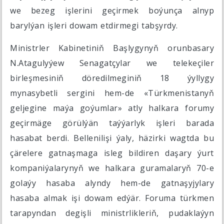
we bezeg işlerini geçirmek boýunça alnyp
barylýan işleri dowam etdirmegi tabşyrdy.
Ministrler Kabinetiniň Başlygynyň orunbasary
N.Atagulyýew Senagatçylar we telekeçiler
birleşmesiniň döredilmeginiň 18 ýyllygy
mynasybetli sergini hem-de «Türkmenistanyň
geljegine maýa goýumlar» atly halkara forumy
geçirmäge görülýän taýýarlyk işleri barada
hasabat berdi. Bellenilişi ýaly, häzirki wagtda bu
çärelere gatnaşmaga isleg bildiren daşary ýurt
kompaniýalarynyň we halkara guramalaryň 70-e
golaýy hasaba alyndy hem-de gatnaşyjylary
hasaba almak işi dowam edýär. Foruma türkmen
tarapyndan degişli ministrlikleriň, pudaklaýyn