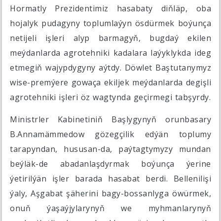
Hormatly Prezidentimiz hasabaty diňläp, oba
hojalyk pudagyny toplumlaýyn ösdürmek boýunça
netijeli işleri alyp barmagyň, bugdaý ekilen
meýdanlarda agrotehniki kadalara laýyklykda ideg
etmegiň wajypdygyny aýtdy. Döwlet Baştutanymyz
wise-premýere gowaça ekiljek meýdanlarda degişli
agrotehniki işleri öz wagtynda geçirmegi tabşyrdy.
Ministrler Kabinetiniň Başlygynyň orunbasary
B.Annamämmedow gözegçilik edýän toplumy
tarapyndan, hususan-da, paýtagtymyzy mundan
beýläk-de abadanlaşdyrmak boýunça ýerine
ýetirilýän işler barada hasabat berdi. Bellenilişi
ýaly, Aşgabat şäherini bagy-bossanlyga öwürmek,
onuň ýaşaýjylarynyň we myhmanlarynyň