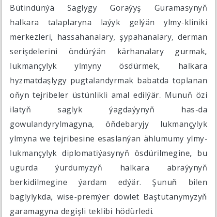
Bütindünýä Saglygy Goraýyş Guramasynyň
halkara talaplaryna laýyk gelýän ylmy-kliniki
merkezleri, hassahanalary, şypahanalary, derman
serişdelerini öndürýän kärhanalary gurmak,
lukmançylyk ylmyny ösdürmek, halkara
hyzmatdaşlygy pugtalandyrmak babatda toplanan
oňyn tejribeler üstünlikli amal edilýär. Munuň özi
ilatyň saglyk ýagdaýynyň has-da
gowulandyrylmagyna, öňdebaryjy lukmançylyk
ylmyna we tejribesine esaslanýan ählumumy ylmy-
lukmançylyk diplomatiýasynyň ösdürilmegine, bu
ugurda ýurdumyzyň halkara abraýynyň
berkidilmegine ýardam edýär. Şunuň bilen
baglylykda, wise-premýer döwlet Baştutanymyzyň
garamagyna degişli teklibi hödürledi.