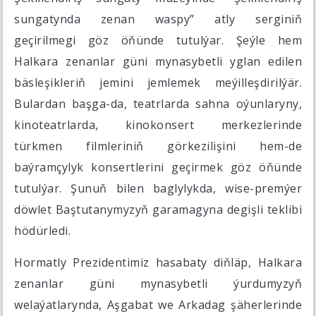
sungatynda zenan waspy” atly serginiň
geçirilmegi göz öňünde tutulýar. Şeýle hem
Halkara zenanlar güni mynasybetli yglan edilen
bäsleşikleriň jemini jemlemek meýilleşdirilýär.
Bulardan başga-da, teatrlarda sahna oýunlaryny,
kinoteatrlarda, kinokonsert merkezlerinde
türkmen filmleriniň görkezilişini hem-de
baýramçylyk konsertlerini geçirmek göz öňünde
tutulýar. Şunuň bilen baglylykda, wise-premýer
döwlet Baştutanymyzyň garamagyna degişli teklibi
hödürledi.
Hormatly Prezidentimiz hasabaty diňläp, Halkara
zenanlar güni mynasybetli ýurdumyzyň
welaýatlarynda, Aşgabat we Arkadag şäherlerinde