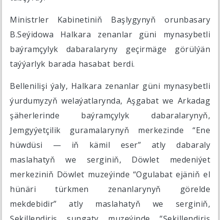
Ministrler Kabinetiniň Başlygynyň orunbasary
B.Seýidowa Halkara zenanlar güni mynasybetli
baýramçylyk dabaralaryny geçirmäge görülýän
taýýarlyk barada hasabat berdi.
Bellenilişi ýaly, Halkara zenanlar güni mynasybetli
ýurdumyzyň welaýatlarynda, Aşgabat we Arkadag
şäherlerinde baýramçylyk dabaralarynyň,
Jemgyýetçilik guramalarynyň merkezinde “Ene
hüwdüsi — iň kämil eser” atly dabaraly
maslahatyň we serginiň, Döwlet medeniýet
merkeziniň Döwlet muzeýinde “Ogulabat ejäniň el
hünäri türkmen zenanlarynyň görelde
mekdebidir” atly maslahatyň we serginiň,
Şekillendiriş sungaty muzeýinde “Şekillendiriş