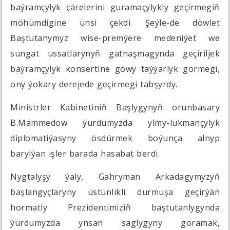
baýramçylyk çärelerini guramaçylykly geçirmegiň
möhümdigine ünsi çekdi. Şeýle-de döwlet
Baştutanymyz wise-premýere medeniýet we
sungat ussatlarynyň gatnaşmagynda geçiriljek
baýramçylyk konsertine gowy taýýarlyk görmegi,
ony ýokary derejede geçirmegi tabşyrdy.
Ministrler Kabinetiniň Başlygynyň orunbasary
B.Mämmedow ýurdumyzda ylmy-lukmançylyk
diplomatiýasyny ösdürmek boýunça alnyp
barylýan işler barada hasabat berdi.
Nygtalyşy ýaly, Gahryman Arkadagymyzyň
başlangyçlaryny üstünlikli durmuşa geçirýän
hormatly Prezidentimiziň baştutanlygynda
ýurdumyzda ynsan saglygyny goramak,