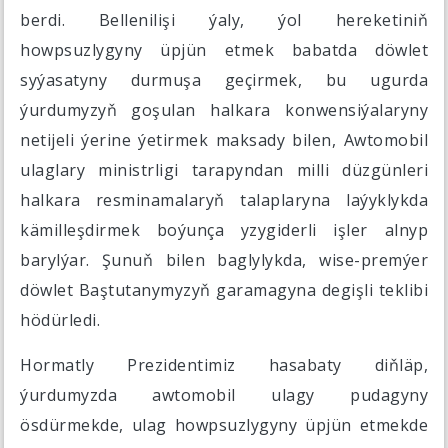
berdi. Bellenilişi ýaly, ýol hereketiniň
howpsuzlygyny üpjün etmek babatda döwlet
syýasatyny durmuşa geçirmek, bu ugurda
ýurdumyzyň goşulan halkara konwensiýalaryny
netijeli ýerine ýetirmek maksady bilen, Awtomobil
ulaglary ministrligi tarapyndan milli düzgünleri
halkara resminamalaryň talaplaryna laýyklykda
kämilleşdirmek boýunça yzygiderli işler alnyp
barylýar. Şunuň bilen baglylykda, wise-premýer
döwlet Baştutanymyzyň garamagyna degişli teklibi
hödürledi.
Hormatly Prezidentimiz hasabaty diňläp,
ýurdumyzda awtomobil ulagy pudagyny
ösdürmekde, ulag howpsuzlygyny üpjün etmekde