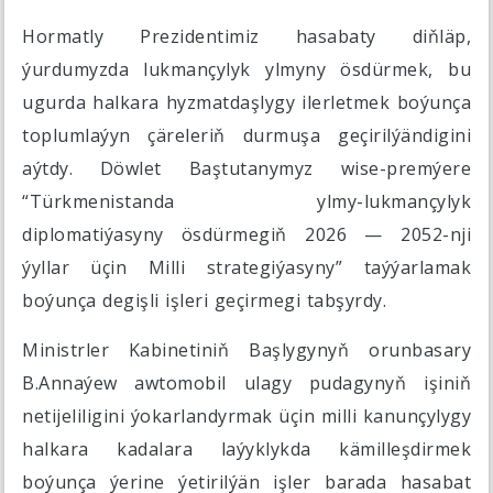
Hormatly Prezidentimiz hasabaty diňläp,
ýurdumyzda lukmançylyk ylmyny ösdürmek, bu
ugurda halkara hyzmatdaşlygy ilerletmek boýunça
toplumlaýyn çäreleriň durmuşa geçirilýändigini
aýtdy. Döwlet Baştutanymyz wise-premýere
“Türkmenistanda ylmy-lukmançylyk
diplomatiýasyny ösdürmegiň 2026 — 2052-nji
ýyllar üçin Milli strategiýasyny” taýýarlamak
boýunça degişli işleri geçirmegi tabşyrdy.
Ministrler Kabinetiniň Başlygynyň orunbasary
B.Annaýew awtomobil ulagy pudagynyň işiniň
netijeliligini ýokarlandyrmak üçin milli kanunçylygy
halkara kadalara laýyklykda kämilleşdirmek
boýunça ýerine ýetirilýän işler barada hasabat