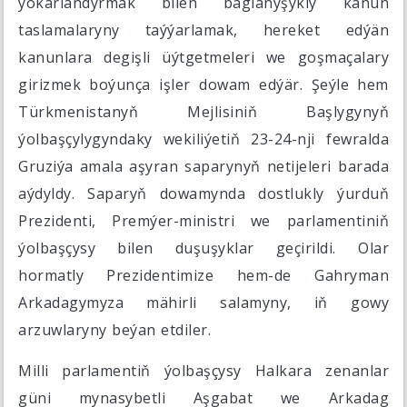
ýokarlandyrmak bilen baglanyşykly kanun
taslamalaryny taýýarlamak, hereket edýän
kanunlara degişli üýtgetmeleri we goşmaçalary
girizmek boýunça işler dowam edýär. Şeýle hem
Türkmenistanyň Mejlisiniň Başlygynyň
ýolbaşçylygyndaky wekiliýetiň 23-24-nji fewralda
Gruziýa amala aşyran saparynyň netijeleri barada
aýdyldy. Saparyň dowamynda dostlukly ýurduň
Prezidenti, Premýer-ministri we parlamentiniň
ýolbaşçysy bilen duşuşyklar geçirildi. Olar
hormatly Prezidentimize hem-de Gahryman
Arkadagymyza mähirli salamyny, iň gowy
arzuwlaryny beýan etdiler.
Milli parlamentiň ýolbaşçysy Halkara zenanlar
güni mynasybetli Aşgabat we Arkadag