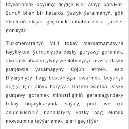
taýýarlamak boýunça degişli işler alnyp barylýar.
Şunuň bilen bir hatarda, ýazlyk ýeralmanyň, gök
ekinleriň ekişini geçirmek babatda zerur çäreler
görülýär.
Türkmenistanyň Milli tokaý maksatnamasyna
laýyklykda, ýurdumyzda daşky gurşawy goramak,
ekologik abadançylygy we ilatymyzyň arassa daşky
gurşawda ýaşamagyny üpjün etmek, eziz
Diýarymyzy bagy-bossanlyga öwürmek boýunça
degişli işler alnyp barylýar. Häzirki wagtda Daşky
gurşawy goramak ministrliginiň garamagyndaky
tokaý hojalyklarynda saýaly, pürli we çöl
ösümlikleriniň nahallaryny ýazky bag ekmek
möwsümine taýýarlamak işleri geçirilýär.