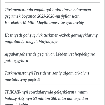
Türkmenistanda çagalaryň hukuklaryny durmuşa
geçirmek boýunça 2023-2028-nji ýyllar üçin
Hereketleriň Milli Meýilnamasy tassyklanyldy
Hoşniýetli goňşuçylyk türkmen-özbek gatnaşyklaryny
pugtalandyrmagyň binýadydyr
Aşgabat şäherinde geçirilýän Medeniýet hepdeligine
gatnaşyjylara
Türkmenistanyň Prezidenti sanly ulgam arkaly iş
maslahatyny geçirdi
TDHÇMB-nyň söwdalarynda geleşikleriň umumy
bahasy ABŞ-nyň 53 million 380 müň dollaryndan
gowrak boldy