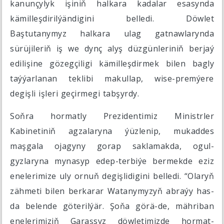
kanunçylyk işiniň halkara kadalar esasynda
kämilleşdirilýändigini belledi. Döwlet
Baştutanymyz halkara ulag gatnawlarynda
sürüjileriň iş we dynç alyş düzgünleriniň berjaý
edilişine gözegçiligi kämilleşdirmek bilen bagly
taýýarlanan teklibi makullap, wise-premýere
degişli işleri geçirmegi tabşyrdy.
Soňra hormatly Prezidentimiz Ministrler
Kabinetiniň agzalaryna ýüzlenip, mukaddes
maşgala ojagyny gorap saklamakda, ogul-
gyzlaryna mynasyp edep-terbiýe bermekde eziz
enelerimize uly ornuň degişlidigini belledi. “Olaryň
zähmeti bilen berkarar Watanymyzyň abraýy has-
da belende göterilýär. Şoňa görä-de, mähriban
enelerimiziň Garaşsyz döwletimizde hormat-