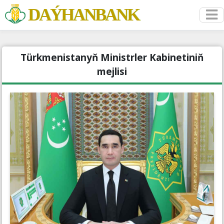
DAÝHANBANK
Türkmenistanyň Ministrler Kabinetiniň
mejlisi