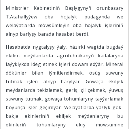
Ministrler Kabinetiniň Başlygynyň orunbasary
T.Atahallyýew oba hojalyk pudagynda we
welaýatlarda möwsümleýin oba hojalyk işleriniň
alnyp barlyşy barada hasabat berdi.
Hasabatda nygtalyşy ýaly, häzirki wagtda bugdaý
ekilen meýdanlarda agrotehnikanyň kadalaryna
laýyklykda ideg etmek işleri dowam edýär. Mineral
dökünler bilen iýmitlendirmek, ösüş suwuny
tutmak işleri alnyp barylýar. Gowaça ekiljek
meýdanlarda tekizlemek, geriş, çil çekmek, ýuwuş
suwuny tutmak, gowaça tohumlaryny taýýarlamak
boýunça işler geçirilýär. Welaýatlarda ýazlyk gök-
bakja ekinleriniň ekiljek meýdanlaryny, bu
ekinleriň tohumlaryny ekiş möwsümine