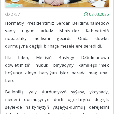
2757
02.03.2026
Hormatly Prezidentimiz Serdar Berdimuhamedow
sanly ulgam arkaly Ministrler Kabinetiniň
nobatdaky mejlisini geçirdi. Onda döwlet
durmuşyna degişli birnäçe meselelere seredildi.
Ilki bilen, Mejlisiň Başlygy D.Gulmanowa
döwletimiziň hukuk binýadyny kämilleşdirmek
boýunça alnyp barylýan işler barada maglumat
berdi.
Bellenilişi ýaly, ýurdumyzyň syýasy, ykdysady,
medeni durmuşynyň dürli ugurlaryna degişli,
şeýle-de halkymyzyň ýaşaýyş-durmuş derejesini