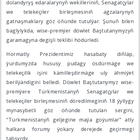
dolandyryş edaralarynyň wekilleriniň, Senagatçylar
we telekeçiler birleşmesiniň agzalarynyň
gatnaşmaklary göz öňünde tutulýar. Şunuň bilen
baglylykda, wise-premýer döwlet Baştutanymyzyň
garamagyna degişli teklibi hödürledi.
Hormatly Prezidentimiz hasabaty diňläp,
ýurdumyzda hususy pudagy ösdürmäge we
telekeçilik işini kämilleşdirmäge uly ähmiýet
berilýändigini belledi. Döwlet Baştutanymyz wise-
premýere Türkmenistanyň Senagatçylar we
telekeçiler birleşmesiniň döredilmeginiň 18 ýyllygy
mynasybetli göz öňünde tutulan sergini,
“Türkmenistanyň geljegine maýa goýumlar” atly
halkara forumy ýokary derejede geçirmegi
tabşyrdy.