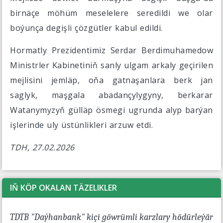
birnäçe möhüm meselelere seredildi we olar
boýunça degişli çözgütler kabul edildi.
Hormatly Prezidentimiz Serdar Berdimuhamedow
Ministrler Kabinetiniň sanly ulgam arkaly geçirilen
mejlisini jemläp, oňa gatnaşanlara berk jan
saglyk, maşgala abadançylygyny, berkarar
Watanymyzyň gülläp ösmegi ugrunda alyp barýan
işlerinde uly üstünlikleri arzuw etdi.
TDH, 27.02.2026
IŇ KÖP OKALAN TÄZELIKLER
TDTB "Daýhanbank" kiçi göwrümli karzlary hödürleýär