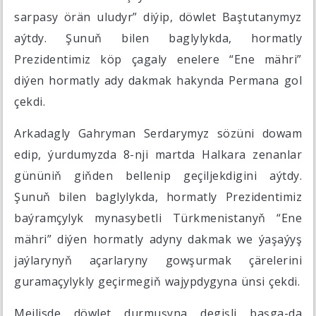
sarpasy örän uludyr” diýip, döwlet Baştutanymyz
aýtdy. Şunuň bilen baglylykda, hormatly
Prezidentimiz köp çagaly enelere “Ene mähri”
diýen hormatly ady dakmak hakynda Permana gol
çekdi.
Arkadagly Gahryman Serdarymyz sözüni dowam
edip, ýurdumyzda 8-nji martda Halkara zenanlar
gününiň giňden bellenip geçiljekdigini aýtdy.
Şunuň bilen baglylykda, hormatly Prezidentimiz
baýramçylyk mynasybetli Türkmenistanyň “Ene
mähri” diýen hormatly adyny dakmak we ýaşaýyş
jaýlarynyň açarlaryny gowşurmak çärelerini
guramaçylykly geçirmegiň wajypdygyna ünsi çekdi.
Mejlisde döwlet durmuşyna degişli başga-da