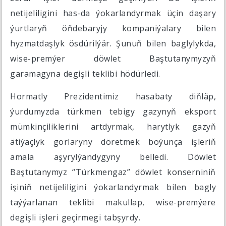
netijeliligini has-da ýokarlandyrmak üçin daşary
ýurtlaryň öňdebaryjy kompaniýalary bilen
hyzmatdaşlyk ösdürilýär. Şunuň bilen baglylykda,
wise-premýer döwlet Baştutanymyzyň
garamagyna degişli teklibi hödürledi.
Hormatly Prezidentimiz hasabaty diňläp,
ýurdumyzda türkmen tebigy gazynyň eksport
mümkinçiliklerini artdyrmak, harytlyk gazyň
ätiýaçlyk gorlaryny döretmek boýunça işleriň
amala aşyrylýandygyny belledi. Döwlet
Baştutanymyz “Türkmengaz” döwlet konserniniň
işiniň netijeliligini ýokarlandyrmak bilen bagly
taýýarlanan teklibi makullap, wise-premýere
degişli işleri geçirmegi tabşyrdy.