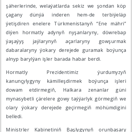
şäherlerinde, welaýatlarda sekiz we şondan köp
çagany dünýä inderen hem-de terbiýeläp
ýetişdiren enelere Türkmenistanyň “Ene mähri”
diýen hormatly adynyň nyşanlaryny, döwrebap
ýaşaýyş jaýlarynyň açarlaryny gowşurmak
dabaralaryny ýokary derejede guramak boýunça
alnyp barylýan işler barada habar berdi.
Hormatly Prezidentimiz ýurdumyzyň
kanunçylygyny kämilleşdirmek boýunça işleri
dowam etdirmegiň, Halkara zenanlar güni
mynasybetli çärelere gowy taýýarlyk görmegiň we
olary ýokary derejede geçirmegiň möhümdigini
belledi.
Ministrler Kabinetiniň Başlygynyň orunbasary