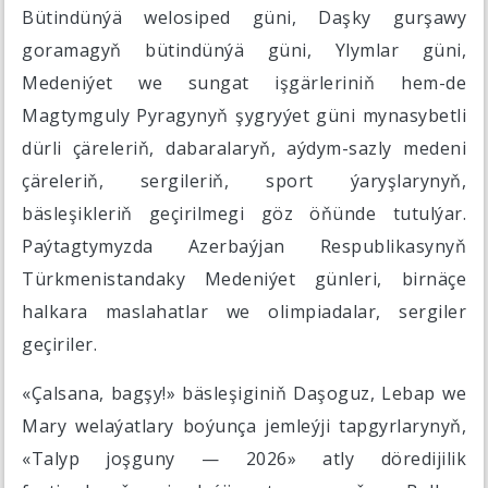
Bütindünýä welosiped güni, Daşky gurşawy
goramagyň bütindünýä güni, Ylymlar güni,
Medeniýet we sungat işgärleriniň hem-de
Magtymguly Pyragynyň şygryýet güni mynasybetli
dürli çäreleriň, dabaralaryň, aýdym-sazly medeni
çäreleriň, sergileriň, sport ýaryşlarynyň,
bäsleşikleriň geçirilmegi göz öňünde tutulýar.
Paýtagtymyzda Azerbaýjan Respublikasynyň
Türkmenistandaky Medeniýet günleri, birnäçe
halkara maslahatlar we olimpiadalar, sergiler
geçiriler.
«Çalsana, bagşy!» bäsleşiginiň Daşoguz, Lebap we
Mary welaýatlary boýunça jemleýji tapgyrlarynyň,
«Talyp joşguny — 2026» atly döredijilik