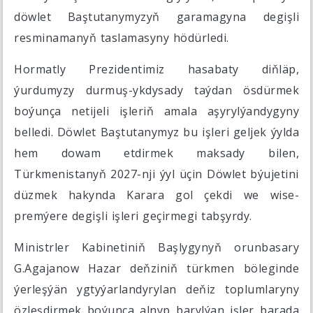
döwlet Baştutanymyzyň garamagyna degişli
resminamanyň taslamasyny hödürledi.
Hormatly Prezidentimiz hasabaty diňläp,
ýurdumyzy durmuş-ykdysady taýdan ösdürmek
boýunça netijeli işleriň amala aşyrylýandygyny
belledi. Döwlet Baştutanymyz bu işleri geljek ýylda
hem dowam etdirmek maksady bilen,
Türkmenistanyň 2027-nji ýyl üçin Döwlet býujetini
düzmek hakynda Karara gol çekdi we wise-
premýere degişli işleri geçirmegi tabşyrdy.
Ministrler Kabinetiniň Başlygynyň orunbasary
G.Agajanow Hazar deňziniň türkmen böleginde
ýerleşýän ygtyýarlandyrylan deňiz toplumlaryny
özleşdirmek boýunça alnyp barylýan işler barada