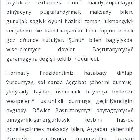
beýläk-de ösdürmek, onuň maddy-enjamlaýyn
binýadyny pugtalandyrmak maksady bilen,
guruljak saglyk öýüni häzirki zaman lukmançylyk
serişdeleri we kämil enjamlar bilen üpjün etmek
göz öňünde tutulýar. Şunuň bilen baglylykda,
wise-premýer döwlet Baştutanymyzyň
garamagyna degişli teklibi hödürledi.
Hormatly Prezidentimiz hasabaty diňläp,
ýurdumyzy, şol sanda Aşgabat şäherini durmuş-
ykdysady taýdan ösdürmek boýunça bellenen
wezipeleriň üstünlikli durmuşa geçirilýändigini
nygtady. Döwlet Baştutanymyz paýtagtymyzyň
binagärlik-şähergurluşyk keşbini has-da
gözelleşdirmek maksady bilen, Aşgabat şäheriniň
Büzmeýin etrabynda umumybilim berýän