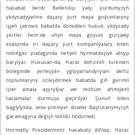
hasabat berdi. Bellenilişi ýaly, ýurdumyzyň
ykdysadyýetine daşary ýurt maýa goýumlaryny
işjeň çekmek babatda döredilen hukuk, ykdysady
şertler hem-de oňyn maýa goýum gurşawy
esasynda iri daşary ýurt kompaniýalary bilen
nebitgaz pudagynda netijeli hyzmatdaşlyk alnyp
barylýar. Hususan-da, Hazar deňziniň türkmen
böleginde ýerleşýän ygtyýarlandyrylan deňiz
toplumlaryny özleşdirmek babatda giň gerimli
işler amala aşyrylýar we möhüm ähmiýetli
taslamalar durmuşa geçirilýär. Şunuň bilen
baglylykda, wise-premýer döwlet Baştutanymyzyň
garamagyna degişli teklibi hödürledi.
Hormatly Prezidentimiz hasabaty diňläp, Hazar