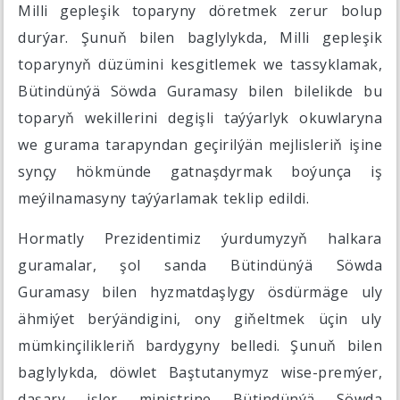
Milli gepleşik toparyny döretmek zerur bolup
durýar. Şunuň bilen baglylykda, Milli gepleşik
toparynyň düzümini kesgitlemek we tassyklamak,
Bütindünýä Söwda Guramasy bilen bilelikde bu
toparyň wekillerini degişli taýýarlyk okuwlaryna
we gurama tarapyndan geçirilýän mejlisleriň işine
synçy hökmünde gatnaşdyrmak boýunça iş
meýilnamasyny taýýarlamak teklip edildi.
Hormatly Prezidentimiz ýurdumyzyň halkara
guramalar, şol sanda Bütindünýä Söwda
Guramasy bilen hyzmatdaşlygy ösdürmäge uly
ähmiýet berýändigini, ony giňeltmek üçin uly
mümkinçilikleriň bardygyny belledi. Şunuň bilen
baglylykda, döwlet Baştutanymyz wise-premýer,
daşary işler ministrine Bütindünýä Söwda