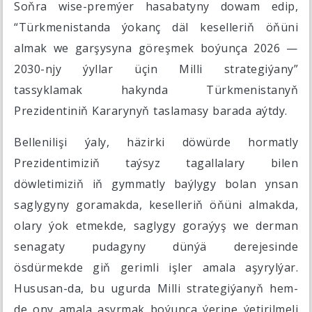
Soňra wise-premýer hasabatyny dowam edip,
“Türkmenistanda ýokanç däl keselleriň öňüni
almak we garşysyna göreşmek boýunça 2026 —
2030-njy ýyllar üçin Milli strategiýany”
tassyklamak hakynda Türkmenistanyň
Prezidentiniň Kararynyň taslamasy barada aýtdy.
Bellenilişi ýaly, häzirki döwürde hormatly
Prezidentimiziň taýsyz tagallalary bilen
döwletimiziň iň gymmatly baýlygy bolan ynsan
saglygyny goramakda, keselleriň öňüni almakda,
olary ýok etmekde, saglygy goraýyş we derman
senagaty pudagyny dünýä derejesinde
ösdürmekde giň gerimli işler amala aşyrylýar.
Hususan-da, bu ugurda Milli strategiýanyň hem-
de ony amala aşyrmak boýunça ýerine ýetirilmeli