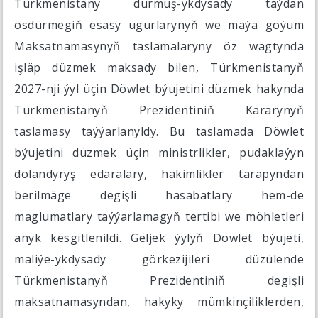
Türkmenistany durmuş-ykdysady taýdan
ösdürmegiň esasy ugurlarynyň we maýa goýum
Maksatnamasynyň taslamalaryny öz wagtynda
işläp düzmek maksady bilen, Türkmenistanyň
2027-nji ýyl üçin Döwlet býujetini düzmek hakynda
Türkmenistanyň Prezidentiniň Kararynyň
taslamasy taýýarlanyldy. Bu taslamada Döwlet
býujetini düzmek üçin ministrlikler, pudaklaýyn
dolandyryş edaralary, häkimlikler tarapyndan
berilmäge degişli hasabatlary hem-de
maglumatlary taýýarlamagyň tertibi we möhletleri
anyk kesgitlenildi. Geljek ýylyň Döwlet býujeti,
maliýe-ykdysady görkezijileri düzülende
Türkmenistanyň Prezidentiniň degişli
maksatnamasyndan, hakyky mümkinçiliklerden,