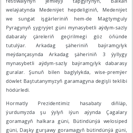
festiwalynyň jemleýji tapgyrynyň, Balkan
welaýatynda Medeniýet hepdeliginiň, Medeniýet
we sungat işgärleriniň hem-de Magtymguly
Pyragynyň şygryýet güni mynasybetli aýdym-sazly
dabaraly çäreleriň geçirilmegi göz öňünde
tutulýar. Arkadag şäheriniň baýramçylyk
meýdançasynda Arkadag şäheriniň 3 ýyllygy
mynasybetli aýdym-sazly baýramçylyk dabarasy
guralar. Şunuň bilen baglylykda, wise-premýer
döwlet Baştutanymyzyň garamagyna degişli teklibi
hödürledi.
Hormatly Prezidentimiz hasabaty diňläp,
ýurdumyzda şu ýylyň iýun aýynda Çagalary
goramagyň halkara güni, Bütindünýä welosiped
güni, Daşky gurşawy goramagyň bütindünýä güni,