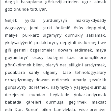
degişli hasaplama görkezijilerinden ugur almak
göz öňünde tutulýar.
Geljek ýylda ýurdumyzyň makroykdysady
ýagdaýyny, jemi içerki önümiň ösüş depginini,
maliýe, pul-karz ulgamyny durnukly saklamak,
ykdysadyýetiň pudaklaryny depginli ösdürmegi we
giň gerimli özgertmeleri dowam etdirmek, maýa
goýumlaryň esasy bölegini täze önümçiliklere
gönükdirmek bilen, olaryň netijeliligini artdyrmak,
pudaklara sanly ulgamy, täze tehnologiýalary
ornaşdyrmagy dowam etdirmek, amatly işewürlik
gurşawyny döretmek, ilatymyzyň ýaşaýyş-durmuş
derejesini mundan beýläk-de ýokarlandyrmak
babatda çäreleri durmuşa geçirmek maksat
edinilýär. Şunuň bilen baglylykda, wise-premýer