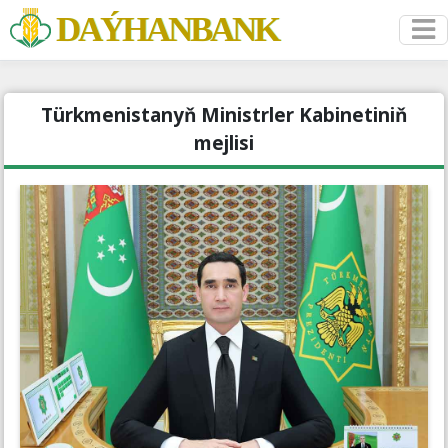
DAÝHANBANK
Türkmenistanyň Ministrler Kabinetiniň
mejlisi