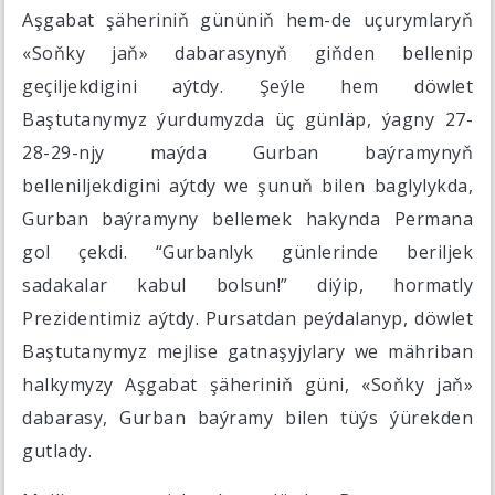
Aşgabat şäheriniň gününiň hem-de uçurymlaryň
«Soňky jaň» dabarasynyň giňden bellenip
geçiljekdigini aýtdy. Şeýle hem döwlet
Baştutanymyz ýurdumyzda üç günläp, ýagny 27-
28-29-njy maýda Gurban baýramynyň
belleniljekdigini aýtdy we şunuň bilen baglylykda,
Gurban baýramyny bellemek hakynda Permana
gol çekdi. “Gurbanlyk günlerinde beriljek
sadakalar kabul bolsun!” diýip, hormatly
Prezidentimiz aýtdy. Pursatdan peýdalanyp, döwlet
Baştutanymyz mejlise gatnaşyjylary we mähriban
halkymyzy Aşgabat şäheriniň güni, «Soňky jaň»
dabarasy, Gurban baýramy bilen tüýs ýürekden
gutlady.