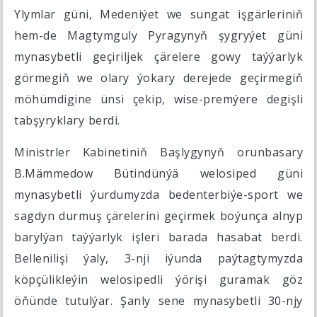
Ylymlar güni, Medeniýet we sungat işgärleriniň
hem-de Magtymguly Pyragynyň şygryýet güni
mynasybetli geçiriljek çärelere gowy taýýarlyk
görmegiň we olary ýokary derejede geçirmegiň
möhümdigine ünsi çekip, wise-premýere degişli
tabşyryklary berdi.
Ministrler Kabinetiniň Başlygynyň orunbasary
B.Mämmedow Bütindünýä welosiped güni
mynasybetli ýurdumyzda bedenterbiýe-sport we
sagdyn durmuş çärelerini geçirmek boýunça alnyp
barylýan taýýarlyk işleri barada hasabat berdi.
Bellenilişi ýaly, 3-nji iýunda paýtagtymyzda
köpçülikleýin welosipedli ýörişi guramak göz
öňünde tutulýar. Şanly sene mynasybetli 30-njy