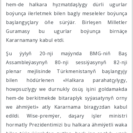
hem-de halkara hyzmatdaşlygy dürli ugurlar
boýunça ilerletmek bilen bagly meseleler boýunça
başlangyçlary öňe sürýär. Birleşen Milletler
Guramasy bu ugurlar boýunça birnäçe
Kararnamany kabul etdi.
Şu ýylyň 20-nji maýynda BMG-niň Baş
Assambleýasynyň 80-nji sessiýasynyň 82-nji
plenar mejlisinde Türkmenistanyň başlangyjy
bilen hödürlenen «Halkara parahatçylygy,
howpsuzlygy we durnukly ösüş işini goldamakda
hem-de berkitmekde bitaraplyk syýasatynyň orny
we ähmiýeti» atly Kararnama biragyzdan kabul
edildi. Wise-premýer, daşary işler ministri
hormatly Prezidentimizi bu halkara ähmiýetli waka