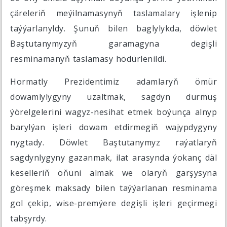
çäreleriň meýilnamasynyň taslamalary işlenip
taýýarlanyldy. Şunuň bilen baglylykda, döwlet
Baştutanymyzyň garamagyna degişli
resminamanyň taslamasy hödürlenildi.
Hormatly Prezidentimiz adamlaryň ömür
dowamlylygyny uzaltmak, sagdyn durmuş
ýörelgelerini wagyz-nesihat etmek boýunça alnyp
barylýan işleri dowam etdirmegiň wajypdygyny
nygtady. Döwlet Baştutanymyz raýatlaryň
sagdynlygyny gazanmak, ilat arasynda ýokanç däl
keselleriň öňüni almak we olaryň garşysyna
göreşmek maksady bilen taýýarlanan resminama
gol çekip, wise-premýere degişli işleri geçirmegi
tabşyrdy.