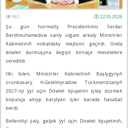
962
22.05.2026
Şu gün hormatly Prezidentimiz Serdar
Berdimuhamedow sanly ulgam arkaly Ministrler
Kabinetiniň nobatdaky mejlisini geçirdi. Onda
döwlet durmuşyna degişli birnäçe meselelere
seredildi.
Ilki bilen, Ministrler Kabinetiniň Başlygynyň
orunbasary H.Geldimyradow Türkmenistanyň
2027-nji ýyl üçin Döwlet býujetini işläp düzmek
boýunça alnyp barylýan işler barada hasabat
berdi.
Bellenilişi ýaly, geljek ýyl üçin Döwlet býujetiniň,