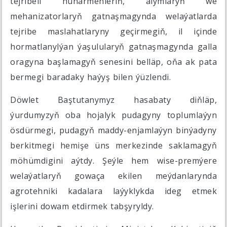
tejribeli hünärmenleriň, alymlaryň we
mehanizatorlaryň gatnaşmagynda welaýatlarda
tejribe maslahatlaryny geçirmegiň, il içinde
hormatlanylýan ýaşulularyň gatnaşmagynda galla
oragyna başlamagyň senesini belläp, oňa ak pata
bermegi baradaky haýyş bilen ýüzlendi.
Döwlet Baştutanymyz hasabaty diňläp,
ýurdumyzyň oba hojalyk pudagyny toplumlaýyn
ösdürmegi, pudagyň maddy-enjamlaýyn binýadyny
berkitmegi hemişe üns merkezinde saklamagyň
möhümdigini aýtdy. Şeýle hem wise-premýere
welaýatlaryň gowaça ekilen meýdanlarynda
agrotehniki kadalara laýyklykda ideg etmek
işlerini dowam etdirmek tabşyryldy.