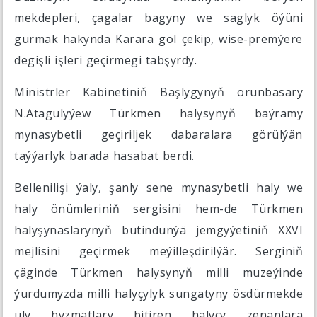
mekdepleri, çagalar bagyny we saglyk öýüni
gurmak hakynda Karara gol çekip, wise-premýere
degişli işleri geçirmegi tabşyrdy.
Ministrler Kabinetiniň Başlygynyň orunbasary
N.Atagulyýew Türkmen halysynyň baýramy
mynasybetli geçiriljek dabaralara görülýän
taýýarlyk barada hasabat berdi.
Bellenilişi ýaly, şanly sene mynasybetli haly we
haly önümleriniň sergisini hem-de Türkmen
halyşynaslarynyň bütindünýä jemgyýetiniň XXVI
mejlisini geçirmek meýilleşdirilýär. Serginiň
çäginde Türkmen halysynyň milli muzeýinde
ýurdumyzda milli halyçylyk sungatyny ösdürmekde
uly hyzmatlary bitiren halyçy zenanlara