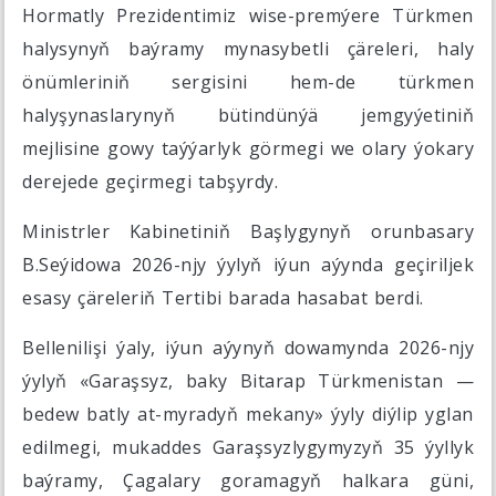
Hormatly Prezidentimiz wise-premýere Türkmen
halysynyň baýramy mynasybetli çäreleri, haly
önümleriniň sergisini hem-de türkmen
halyşynaslarynyň bütindünýä jemgyýetiniň
mejlisine gowy taýýarlyk görmegi we olary ýokary
derejede geçirmegi tabşyrdy.
Ministrler Kabinetiniň Başlygynyň orunbasary
B.Seýidowa 2026-njy ýylyň iýun aýynda geçiriljek
esasy çäreleriň Tertibi barada hasabat berdi.
Bellenilişi ýaly, iýun aýynyň dowamynda 2026-njy
ýylyň «Garaşsyz, baky Bitarap Türkmenistan —
bedew batly at-myradyň mekany» ýyly diýlip yglan
edilmegi, mukaddes Garaşsyzlygymyzyň 35 ýyllyk
baýramy, Çagalary goramagyň halkara güni,