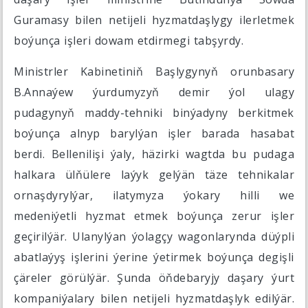
Guramasy bilen netijeli hyzmatdaşlygy ilerletmek
boýunça işleri dowam etdirmegi tabşyrdy.
Ministrler Kabinetiniň Başlygynyň orunbasary
B.Annaýew ýurdumyzyň demir ýol ulagy
pudagynyň maddy-tehniki binýadyny berkitmek
boýunça alnyp barylýan işler barada hasabat
berdi. Bellenilişi ýaly, häzirki wagtda bu pudaga
halkara ülňülere laýyk gelýän täze tehnikalar
ornaşdyrylýar, ilatymyza ýokary hilli we
medeniýetli hyzmat etmek boýunça zerur işler
geçirilýär. Ulanylýan ýolagçy wagonlarynda düýpli
abatlaýyş işlerini ýerine ýetirmek boýunça degişli
çäreler görülýär. Şunda öňdebaryjy daşary ýurt
kompaniýalary bilen netijeli hyzmatdaşlyk edilýär.