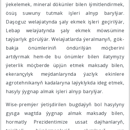
ýekelemek, mineral dökünler bilen iýmitlendirmek,
ösüş suwuny tutmak işleri alnyp barylýar.
Daşoguz welaýatynda şaly ekmek işleri geçirilýär,
Lebap welaýatynda şaly ekmek möwsümine
taýýarlyk görülýär. Welaýatlarda ýeralmanyň, gök-
bakja önümleriniň öndürilýän möçberini
artdyrmak hem-de bu önümler bilen ilatymyzy
ýeterlik möçberde üpjün etmek maksady bilen,
ekerançylyk meýdanlarynda ýazlyk ekinlere
agrotehnikanyň kadalaryna laýyklykda ideg etmek,
hasyly ýygnap almak işleri alnyp barylýar.
Wise-premýer ýetişdirilen bugdaýyň bol hasylyny
gysga wagtda ýygnap almak maksady bilen,
hormatly Prezidentimize ussat daýhanlaryň,