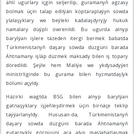
ähli ugurlary içgin seljerilip, guramanyň agzasy
bolmak üçin talap edilýän köptaraplaýyn söwda
ylalaşyklary we beýleki kadalaşdyryjy hukuk
namalary düýpli öwrenildi. Bu ugurda alnyp
barylýan işlere täzeden itergi bermek babatda
Türkmenistanyň daşary söwda düzgüni barada
Ähtnamany işläp düzmek maksady bilen iş topary
döredildi. Şeýle hem Maliýe we ykdysadyýet
ministrliginde bu gurama bilen hyzmatdaşlyk
bölümi açyldy.
Häzirki wagtda BSG bilen alnyp barylýan
gatnaşyklary işjeňleşdirmek üçin birnäçe teklip
taýýarlanyldy. Hususan-da, Türkmenistanyň
daşary söwda düzgüni barada Ähtnamanyň
gutarnykly görnüşini ara alyp maslahatlaşmak