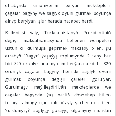
etrabynda umumybilim berýän mekdepleri,
çagalar bagyny we saglyk öýüni gurmak boýunça
alnyp barylýan işler barada hasabat berdi.
Bellenilişi ýaly, Türkmenistanyň Prezidentiniň
degişli maksatnamasynda bellenen wezipeleri
üstünlikli durmuşa geçirmek maksady bilen, şu
etrabyň “Bagyr” ýaşaýyş toplumynda 2 sany her
biri 720 orunlyk umumybilim berýän mekdebi, 320
orunlyk çagalar bagyny hem-de saglyk öýüni
gurmak boýunça degişli çäreler görülýär.
Gurulmagy meýilleşdirilýän mekdeplerde we
çagalar bagynda ýaş nesliň döwrebap bilim-
terbiýe almagy üçin ähli oňaýly şertler dörediler.
Ýurdumyzyň saglygy goraýyş ulgamyny mundan