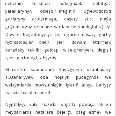
deňziniň türkmen bölegindäki nebitgaz
ýataklarynyň özleşdirilmeginiň uglewodorod
gorlaryny artdyrmaga, daşary ýurt maýa
goýumlaryny çekmäge ýardam berýändigini aýtdy.
Döwlet Baştutanymyz bu ugurda daşary ýurtly
hyzmatdaşlar bilen işleri dowam etdirmek
baradaky teklibi goldap, wise-premýere degişli
işleri geçirmegi tabşyrdy.
Ministrler Kabinetiniň Başlygynyň orunbasary
T.Atahallyýew oba hojalyk pudagynda we
welaýatlarda möwsümleýin işleriň alnyp barlyşy
barada hasabat berdi.
Nygtalyşy ýaly, häzirki wagtda gowaça ekilen
meýdanlarda hatarara bejergi, otag etmek we