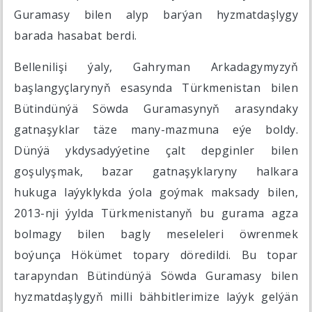
Guramasy bilen alyp barýan hyzmatdaşlygy
barada hasabat berdi.
Bellenilişi ýaly, Gahryman Arkadagymyzyň
başlangyçlarynyň esasynda Türkmenistan bilen
Bütindünýä Söwda Guramasynyň arasyndaky
gatnaşyklar täze many-mazmuna eýe boldy.
Dünýä ykdysadyýetine çalt depginler bilen
goşulyşmak, bazar gatnaşyklaryny halkara
hukuga laýyklykda ýola goýmak maksady bilen,
2013-nji ýylda Türkmenistanyň bu gurama agza
bolmagy bilen bagly meseleleri öwrenmek
boýunça Hökümet topary döredildi. Bu topar
tarapyndan Bütindünýä Söwda Guramasy bilen
hyzmatdaşlygyň milli bähbitlerimize laýyk gelýän