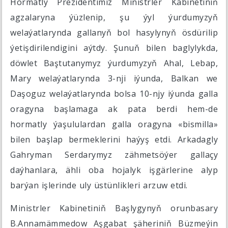
Hormatly Prezidentimiz Ministrler Kabinetiniň
agzalaryna ýüzlenip, şu ýyl ýurdumyzyň
welaýatlarynda gallanyň bol hasylynyň ösdürilip
ýetişdirilendigini aýtdy. Şunuň bilen baglylykda,
döwlet Baştutanymyz ýurdumyzyň Ahal, Lebap,
Mary welaýatlarynda 3-nji iýunda, Balkan we
Daşoguz welaýatlarynda bolsa 10-njy iýunda galla
oragyna başlamaga ak pata berdi hem-de
hormatly ýaşululardan galla oragyna «bismilla»
bilen başlap bermeklerini haýyş etdi. Arkadagly
Gahryman Serdarymyz zähmetsöýer gallaçy
daýhanlara, ähli oba hojalyk işgärlerine alyp
barýan işlerinde uly üstünlikleri arzuw etdi.
Ministrler Kabinetiniň Başlygynyň orunbasary
B.Annamämmedow Aşgabat şäheriniň Büzmeýin