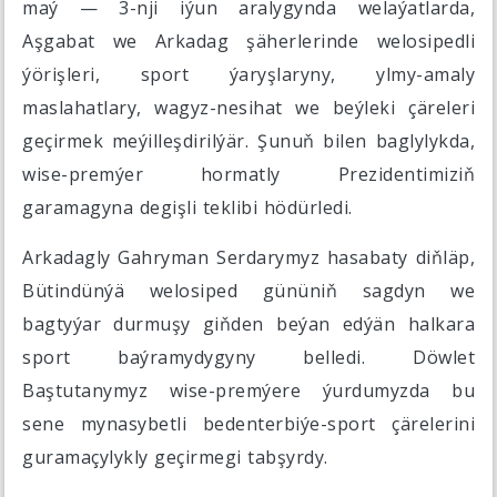
maý — 3-nji iýun aralygynda welaýatlarda,
Aşgabat we Arkadag şäherlerinde welosipedli
ýörişleri, sport ýaryşlaryny, ylmy-amaly
maslahatlary, wagyz-nesihat we beýleki çäreleri
geçirmek meýilleşdirilýär. Şunuň bilen baglylykda,
wise-premýer hormatly Prezidentimiziň
garamagyna degişli teklibi hödürledi.
Arkadagly Gahryman Serdarymyz hasabaty diňläp,
Bütindünýä welosiped gününiň sagdyn we
bagtyýar durmuşy giňden beýan edýän halkara
sport baýramydygyny belledi. Döwlet
Baştutanymyz wise-premýere ýurdumyzda bu
sene mynasybetli bedenterbiýe-sport çärelerini
guramaçylykly geçirmegi tabşyrdy.