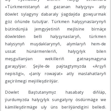
«Türkmenistanyň at gazanan halyçysy» atly
döwlet sylagyny dabaraly ýagdaýda gowşurmak
göz öňünde tutulýar. Türkmen halyşynaslarynyň
bütindünýä jemgyýetiniň mejlisine birnäçe
döwletden belli halyşynaslaryň, türkmen
halysynyň muşdaklarynyň, alymlaryň hem-de
ussat hünärmenleriň, halyçylyk bilen
meşgullanýan wekilleriň gatnaşmagyna
garaşylýar. Şeýle-de paýtagtymyzda «Arşyň
nepisligi», «Janly rowaýat» atly maslahatlaryň
geçirilmegi meýilleşdirilýär.
Döwlet Baştutanymyz hasabaty diňläp,
ýurdumyzda halyçylyk sungatyny ösdürmäge we
kämilleşdirmäge uly üns berilýändigini belledi.