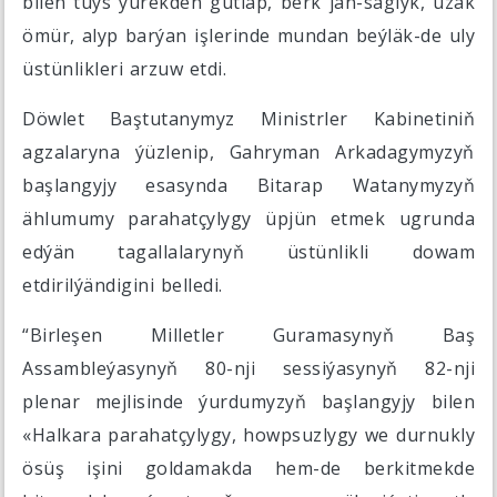
bilen tüýs ýürekden gutlap, berk jan-saglyk, uzak
ömür, alyp barýan işlerinde mundan beýläk-de uly
üstünlikleri arzuw etdi.
Döwlet Baştutanymyz Ministrler Kabinetiniň
agzalaryna ýüzlenip, Gahryman Arkadagymyzyň
başlangyjy esasynda Bitarap Watanymyzyň
ählumumy parahatçylygy üpjün etmek ugrunda
edýän tagallalarynyň üstünlikli dowam
etdirilýändigini belledi.
“Birleşen Milletler Guramasynyň Baş
Assambleýasynyň 80-nji sessiýasynyň 82-nji
plenar mejlisinde ýurdumyzyň başlangyjy bilen
«Halkara parahatçylygy, howpsuzlygy we durnukly
ösüş işini goldamakda hem-de berkitmekde