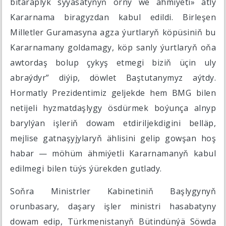
bitaraplyk syýasatynyň orny we ähmiýeti» atly
Kararnama biragyzdan kabul edildi. Birleşen
Milletler Guramasyna agza ýurtlaryň köpüsiniň bu
Kararnamany goldamagy, köp sanly ýurtlaryň oňa
awtordaş bolup çykyş etmegi biziň üçin uly
abraýdyr” diýip, döwlet Baştutanymyz aýtdy.
Hormatly Prezidentimiz geljekde hem BMG bilen
netijeli hyzmatdaşlygy ösdürmek boýunça alnyp
barylýan işleriň dowam etdiriljekdigini belläp,
mejlise gatnaşyjylaryň ählisini gelip gowşan hoş
habar — möhüm ähmiýetli Kararnamanyň kabul
edilmegi bilen tüýs ýürekden gutlady.
Soňra Ministrler Kabinetiniň Başlygynyň
orunbasary, daşary işler ministri hasabatyny
dowam edip, Türkmenistanyň Bütindünýä Söwda