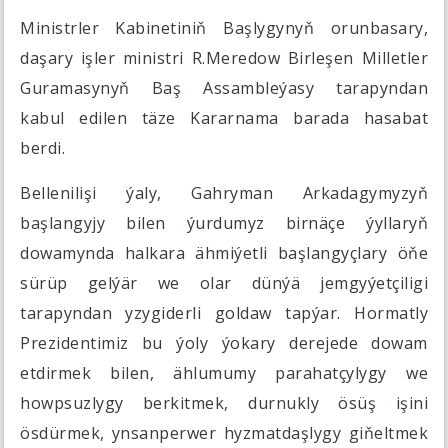
Ministrler Kabinetiniň Başlygynyň orunbasary,
daşary işler ministri R.Meredow Birleşen Milletler
Guramasynyň Baş Assambleýasy tarapyndan
kabul edilen täze Kararnama barada hasabat
berdi.
Bellenilişi ýaly, Gahryman Arkadagymyzyň
başlangyjy bilen ýurdumyz birnäçe ýyllaryň
dowamynda halkara ähmiýetli başlangyçlary öňe
sürüp gelýär we olar dünýä jemgyýetçiligi
tarapyndan yzygiderli goldaw tapýar. Hormatly
Prezidentimiz bu ýoly ýokary derejede dowam
etdirmek bilen, ählumumy parahatçylygy we
howpsuzlygy berkitmek, durnukly ösüş işini
ösdürmek, ynsanperwer hyzmatdaşlygy giňeltmek