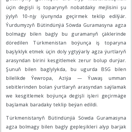
üçin degişli iş toparynyň nobatdaky mejlisini şu
ýylyň 10-njy iýunynda geçirmek teklip edilýär.
Ýurdumyzyň Bütindünýä Söwda Guramasyna agza
bolmagy bilen bagly bu guramanyň çäklerinde
döredilen Türkmenistan boýunça iş toparyna
başlyklyk etmek üçin doly ygtyýarly agza ýurtlaryň
arasyndan birini kesgitlemek zerur bolup durýar.
Şunuň bilen baglylykda, bu ugurda BSG bilen
bilelikde Ýewropa, Aziýa — Ýuwaş umman
sebitlerinden bolan ýurtlaryň arasyndan saýlamak
we kesgitlemek boýunça degişli işleri geçirmäge
başlamak baradaky teklip beýan edildi.
Türkmenistanyň Bütindünýä Söwda Guramasyna
agza bolmagy bilen bagly gepleşikleri alyp barjak