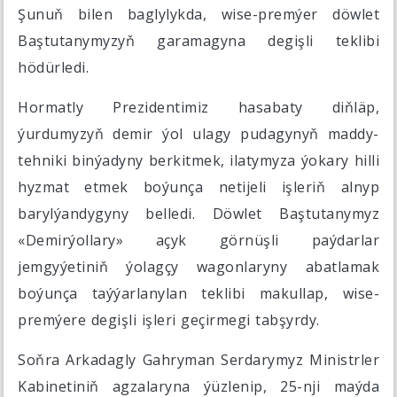
Şunuň bilen baglylykda, wise-premýer döwlet
Baştutanymyzyň garamagyna degişli teklibi
hödürledi.
Hormatly Prezidentimiz hasabaty diňläp,
ýurdumyzyň demir ýol ulagy pudagynyň maddy-
tehniki binýadyny berkitmek, ilatymyza ýokary hilli
hyzmat etmek boýunça netijeli işleriň alnyp
barylýandygyny belledi. Döwlet Baştutanymyz
«Demirýollary» açyk görnüşli paýdarlar
jemgyýetiniň ýolagçy wagonlaryny abatlamak
boýunça taýýarlanylan teklibi makullap, wise-
premýere degişli işleri geçirmegi tabşyrdy.
Soňra Arkadagly Gahryman Serdarymyz Ministrler
Kabinetiniň agzalaryna ýüzlenip, 25-nji maýda