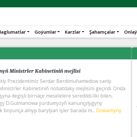
aglumatlar
Goýumlar
Karzlar
Şahamçalar
Onlaý
yň Ministrler Kabinetiniň mejlisi
tly Prezidentimiz Serdar Berdimuhamedow sanly
inistrler Kabinetiniň nobatdaky mejlisini geçirdi. Onda
na degişli birnäçe meselelere seredildi.Ilki bilen,
lygy D.Gulmanowa ýurdumyzyň kanunçylygyny
k boýunça alnyp barylýan işler barada m...
Dowamyny