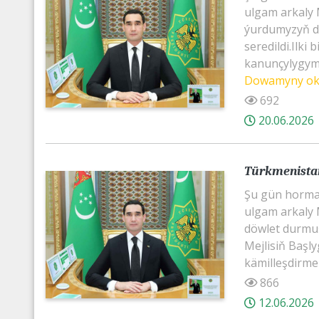
ulgam arkaly M
ýurdumyzyň dö
seredildi.Ilki
kanunçylygymy
Dowamyny o
692
20.06.2026
Türkmenistan
Şu gün horma
ulgam arkaly M
döwlet durmuşy
Mejlisiň Baş
kämilleşdirmek
866
12.06.2026