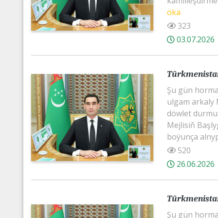
kämilleşdirmek
oka
323
03.07.2026
Türkmenistan
Şu gün horma
ulgam arkaly M
döwlet durmuşy
Mejlisiň Başl
boýunça alnyp
520
26.06.2026
Türkmenistan
Şu gün horma