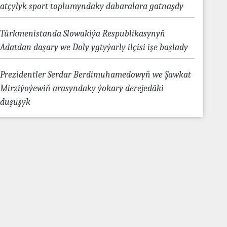
atçylyk sport toplumyndaky dabaralara gatnaşdy
Türkmenistanda Slowakiýa Respublikasynyň
Adatdan daşary we Doly ygtyýarly ilçisi işe başlady
Prezidentler Serdar Berdimuhamedowyň we Şawkat
Mirziýoýewiň arasyndaky ýokary derejedäki
duşuşyk