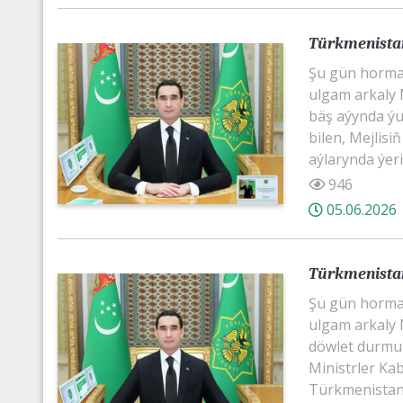
Türkmenistan
Şu gün horma
ulgam arkaly M
bäş aýynda ýur
bilen, Mejlis
aýlarynda ýerin
946
05.06.2026
Türkmenistan
Şu gün horma
ulgam arkaly M
döwlet durmuşy
Ministrler Ka
Türkmenistany