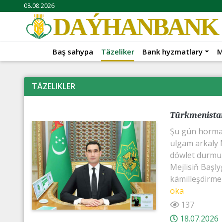
08.08.2026
DAÝHANBANK
Baş sahypa
Täzeliker
Bank hyzmatlary
M
TÄZELIKLER
Türkmenistan
Şu gün horma
ulgam arkaly M
döwlet durmuşy
Mejlisiň Baş
kämilleşdirme
oka
137
18.07.2026