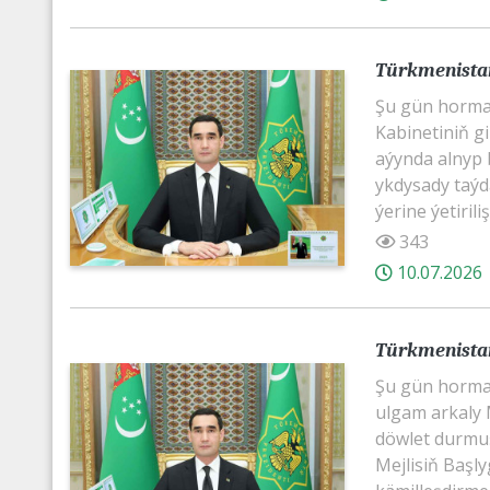
Türkmenistany
Şu gün horma
Kabinetiniň gi
aýynda alnyp b
ykdysady taý
ýerine ýetirili
343
10.07.2026
Türkmenistan
Şu gün horma
ulgam arkaly M
döwlet durmuşy
Mejlisiň Baş