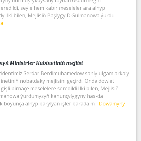
atyny durmuş-ykdysady taýdan ösdürmegiň
eredildi, şeýle hem käbir meseleler ara alnyp
y.Ilki bilen, Mejlisiň Başlygy D.Gulmanowa ýurdu...
ka
yň Ministrler Kabinetiniň mejlisi
zidentimiz Serdar Berdimuhamedow sanly ulgam arkaly
inetiniň nobatdaky mejlisini geçirdi. Onda döwlet
şli birnäçe meselelere seredildi.Ilki bilen, Mejlisiň
lmanowa ýurdumyzyň kanunçylygyny has-da
k boýunça alnyp barylýan işler barada m...
Dowamyny