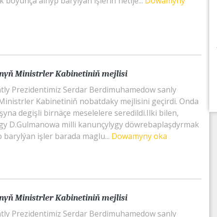
 boýunça alnyp barylýan işleriň netije...
Dowamyny
yň Ministrler Kabinetiniň mejlisi
tly Prezidentimiz Serdar Berdimuhamedow sanly
inistrler Kabinetiniň nobatdaky mejlisini geçirdi. Onda
na degişli birnäçe meselelere seredildi.Ilki bilen,
ygy D.Gulmanowa milli kanunçylygy döwrebaplaşdyrmak
 barylýan işler barada maglu...
Dowamyny oka
yň Ministrler Kabinetiniň mejlisi
tly Prezidentimiz Serdar Berdimuhamedow sanly