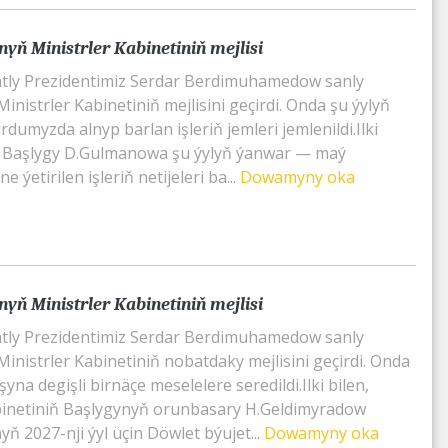
yň Ministrler Kabinetiniň mejlisi
tly Prezidentimiz Serdar Berdimuhamedow sanly
inistrler Kabinetiniň mejlisini geçirdi. Onda şu ýylyň
dumyzda alnyp barlan işleriň jemleri jemlenildi.Ilki
iň Başlygy D.Gulmanowa şu ýylyň ýanwar — maý
e ýetirilen işleriň netijeleri ba...
Dowamyny oka
yň Ministrler Kabinetiniň mejlisi
tly Prezidentimiz Serdar Berdimuhamedow sanly
inistrler Kabinetiniň nobatdaky mejlisini geçirdi. Onda
na degişli birnäçe meselelere seredildi.Ilki bilen,
binetiniň Başlygynyň orunbasary H.Geldimyradow
ň 2027-nji ýyl üçin Döwlet býujet...
Dowamyny oka