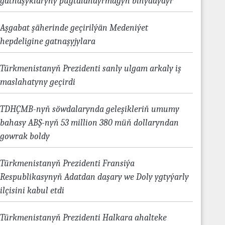
gatnaşyklaryny pugtalandyrmagyň binýadydyr
Aşgabat şäherinde geçirilýän Medeniýet
hepdeligine gatnaşyjylara
Türkmenistanyň Prezidenti sanly ulgam arkaly iş
maslahatyny geçirdi
TDHÇMB-nyň söwdalarynda geleşikleriň umumy
bahasy ABŞ-nyň 53 million 380 müň dollaryndan
gowrak boldy
Türkmenistanyň Prezidenti Fransiýa
Respublikasynyň Adatdan daşary we Doly ygtyýarly
ilçisini kabul etdi
Türkmenistanyň Prezidenti Halkara ahalteke