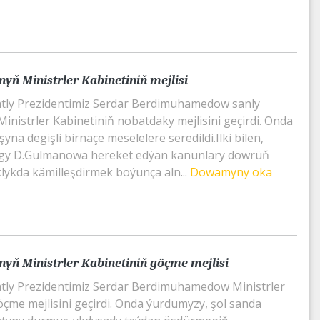
yň Ministrler Kabinetiniň mejlisi
tly Prezidentimiz Serdar Berdimuhamedow sanly
inistrler Kabinetiniň nobatdaky mejlisini geçirdi. Onda
na degişli birnäçe meselelere seredildi.Ilki bilen,
lygy D.Gulmanowa hereket edýän kanunlary döwrüň
klykda kämilleşdirmek boýunça aln...
Dowamyny oka
yň Ministrler Kabinetiniň göçme mejlisi
tly Prezidentimiz Serdar Berdimuhamedow Ministrler
öçme mejlisini geçirdi. Onda ýurdumyzy, şol sanda