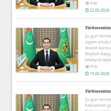
940
22.05.2026
Türkmenistan
Şu gün horma
ulgam arkaly M
döwlet durmuşy
Mejlisiň Baş
talabyna laýy
916
15.05.2026
Türkmenistan
Şu gün horma
Kabinetiniň g