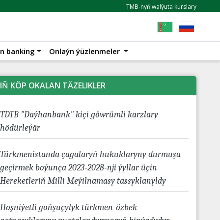
TMB-nyň walýuta kurslary
n banking
Onlaýn ýüzlenmeler
IŇ KÖP OKALAN TÄZELIKLER
TDTB "Daýhanbank" kiçi göwrümli karzlary
hödürleýär
Türkmenistanda çagalaryň hukuklaryny durmuşa
geçirmek boýunça 2023-2028-nji ýyllar üçin
Hereketleriň Milli Meýilnamasy tassyklanyldy
Hoşniýetli goňşuçylyk türkmen-özbek