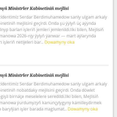
yň Ministrler Kabinetiniň mejlisi
zidentimiz Serdar Berdimuhamedow sanly ulgam arkaly
inetiniň mejlisini geçirdi. Onda şu ýylyň üç aýynda
yp barlan işleriň jemleri jemlenildi.Ilki bilen, Mejlisiň
lmanowa 2026-njy ýylyň ýanwar — mart aýlarynda
 işleriň netijeleri bar...
Dowamyny oka
yň Ministrler Kabinetiniň mejlisi
zidentimiz Serdar Berdimuhamedow sanly ulgam arkaly
inetiniň nobatdaky mejlisini geçirdi. Onda döwlet
şli birnäçe meselelere seredildi.Ilki bilen, Mejlisiň
lmanowa ýurdumyzyň kanunçylygyny kämilleşdirmek
 barylýan işler barada maglumat...
Dowamyny oka