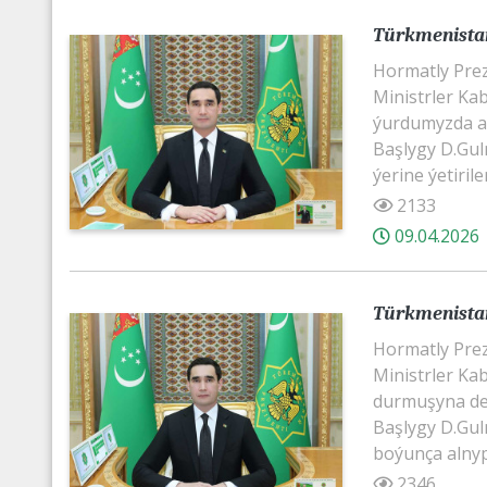
Türkmenistan
Hormatly Pre
Ministrler Kab
ýurdumyzda aln
Başlygy D.Gu
ýerine ýetirilen
2133
09.04.2026
Türkmenistan
Hormatly Pre
Ministrler Kab
durmuşyna degi
Başlygy D.Gu
boýunça alnyp
2346