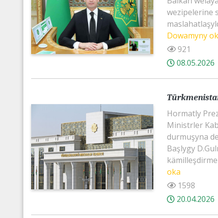
Balkan welaý
wezipelerine s
maslahatlaşyld
Dowamyny o
921
08.05.2026
Türkmenistan
Hormatly Pre
Ministrler Kab
durmuşyna degi
Başlygy D.Gu
kämilleşdirme
oka
1598
20.04.2026