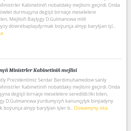
inistrler Kabinetiniň nobatdaky mejlisini geçirdi. Onda
wlet durmuşyna degişli birnäçe meselelere
 bilen, Mejlisiň Başlygy D.Gulmanowa milli
zy döwrebaplaşdyrmak boýunça alnyp barylýan işl...
ka
yň Ministrler Kabinetiniň mejlisi
tly Prezidentimiz Serdar Berdimuhamedow sanly
inistrler Kabinetiniň nobatdaky mejlisini geçirdi. Onda
na degişli birnäçe meselelere seredildi.Ilki bilen,
lygy D.Gulmanowa ýurdumyzyň kanunçylyk binýadyny
 boýunça alnyp barylýan işler b...
Dowamyny oka