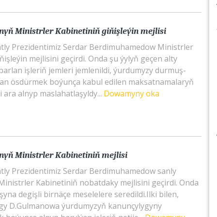
ň Ministrler Kabinetiniň giňişleýin mejlisi
tly Prezidentimiz Serdar Berdimuhamedow Ministrler
ňişleýin mejlisini geçirdi. Onda şu ýylyň geçen alty
arlan işleriň jemleri jemlenildi, ýurdumyzy durmuş-
dan ösdürmek boýunça kabul edilen maksatnamalaryň
şi ara alnyp maslahatlaşyldy...
Dowamyny oka
yň Ministrler Kabinetiniň mejlisi
tly Prezidentimiz Serdar Berdimuhamedow sanly
inistrler Kabinetiniň nobatdaky mejlisini geçirdi. Onda
na degişli birnäçe meselelere seredildi.Ilki bilen,
lygy D.Gulmanowa ýurdumyzyň kanunçylygyny