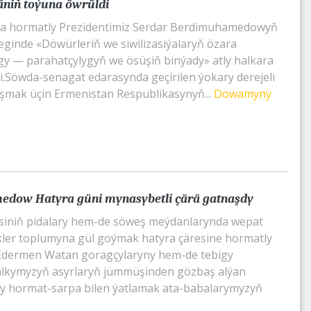
niň toýuna öwrüldi
a hormatly Prezidentimiz Serdar Berdimuhamedowyň
eginde «Döwürleriň we siwilizasiýalaryň özara
y — parahatçylygyň we ösüşiň binýady» atly halkara
di.Söwda-senagat edarasynda geçirilen ýokary derejeli
mak üçin Ermenistan Respublikasynyň...
Dowamyny
edow Hatyra güni mynasybetli çärä gatnaşdy
esiniň pidalary hem-de söweş meýdanlarynda wepat
ikler toplumyna gül goýmak hatyra çäresine hormatly
Edermen Watan goragçylaryny hem-de tebigy
halkymyzyň asyrlaryň jümmüşinden gözbaş alýan
ry hormat-sarpa bilen ýatlamak ata-babalarymyzyň