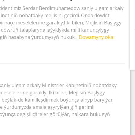
zidentimiz Serdar Berdimuhamedow sanly ulgam arkaly
inetiniň nobatdaky mejlisini geçirdi. Onda döwlet
näçe meselelerine garaldy.Ilki bilen, Mejlisiň Başlygy
öwrüň talaplaryna laýyklykda milli kanunçylygy
egiň hasabyna ýurdumyzyň hukuk...
Dowamyny oka
nly ulgam arkaly Ministrler Kabinetiniň nobatdaky
eselelerine garaldy.Ilki bilen, Mejlisiň Başlygy
eýläk-de kämilleşdirmek boýunça alnyp barylýan
isde ýurdumyzda amala aşyrylýan giň gerimli
unça degişli çäreler görülýär, halkara hukugyň