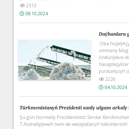
2312
08.10.2024
Daýhanlara 
Oba hojalykçy
ummany Magty
öndürijilere 
hasaplaşyklar
ýurdumyzyň ob
2220
04.10.2024
Türkmenistanyň Prezidenti sanly ulgam arkaly 
Şu gün hormatly Prezidentimiz Serdar Berdimuham
T.Atahallyýewiň hem-de welaýatlaryň häkimleriniň