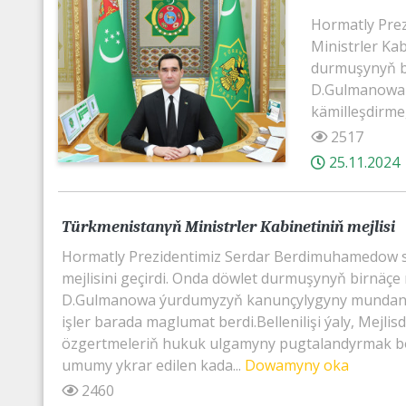
Hormatly Pre
Ministrler Kab
durmuşynyň bir
D.Gulmanowa d
kämilleşdirm
2517
25.11.2024
Türkmenistanyň Ministrler Kabinetiniň mejlisi
Hormatly Prezidentimiz Serdar Berdimuhamedow sa
mejlisini geçirdi. Onda döwlet durmuşynyň birnäçe m
D.Gulmanowa ýurdumyzyň kanunçylygyny mundan b
işler barada maglumat berdi.Bellenilişi ýaly, Mejl
özgertmeleriň hukuk ulgamyny pugtalandyrmak boý
umumy ykrar edilen kada...
Dowamyny oka
2460