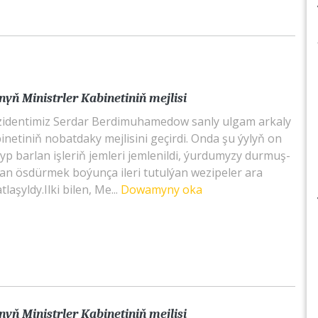
yň Ministrler Kabinetiniň mejlisi
zidentimiz Serdar Berdimuhamedow sanly ulgam arkaly
inetiniň nobatdaky mejlisini geçirdi. Onda şu ýylyň on
yp barlan işleriň jemleri jemlenildi, ýurdumyzy durmuş-
an ösdürmek boýunça ileri tutulýan wezipeler ara
laşyldy.Ilki bilen, Me...
Dowamyny oka
yň Ministrler Kabinetiniň mejlisi