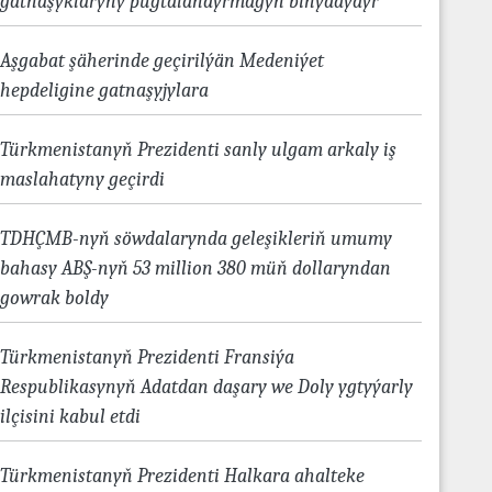
gatnaşyklaryny pugtalandyrmagyň binýadydyr
Aşgabat şäherinde geçirilýän Medeniýet
hepdeligine gatnaşyjylara
Türkmenistanyň Prezidenti sanly ulgam arkaly iş
maslahatyny geçirdi
TDHÇMB-nyň söwdalarynda geleşikleriň umumy
bahasy ABŞ-nyň 53 million 380 müň dollaryndan
gowrak boldy
Türkmenistanyň Prezidenti Fransiýa
Respublikasynyň Adatdan daşary we Doly ygtyýarly
ilçisini kabul etdi
Türkmenistanyň Prezidenti Halkara ahalteke