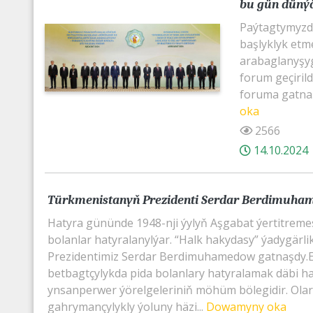
bu gün dünýä
Paýtagtymyzd
başlyklyk etm
arabaglanyşyg
forum geçiril
foruma gatnaş
oka
2566
14.10.2024
Türkmenistanyň Prezidenti Serdar Berdimuham
Hatyra gününde 1948-nji ýylyň Aşgabat ýertitrem
bolanlar hatyralanylýar. “Halk hakydasy” ýadygärl
Prezidentimiz Serdar Berdimuhamedow gatnaşdy.
betbagtçylykda pida bolanlary hatyralamak däbi 
ynsanperwer ýörelgeleriniň möhüm bölegidir. Ola
gahrymançylykly ýoluny häzi...
Dowamyny oka