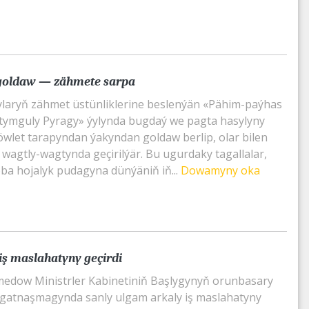
goldaw — zähmete sarpa
laryň zähmet üstünliklerine beslenýän «Pähim-paýhas
mguly Pyragy» ýylynda bugdaý we pagta hasylyny
döwlet tarapyndan ýakyndan goldaw berlip, olar bilen
 wagtly-wagtynda geçirilýär. Bu ugurdaky tagallalar,
a hojalyk pudagyna dünýäniň iň...
Dowamyny oka
iş maslahatyny geçirdi
edow Ministrler Kabinetiniň Başlygynyň orunbasary
 gatnaşmagynda sanly ulgam arkaly iş maslahatyny