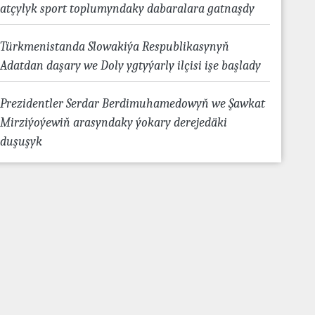
atçylyk sport toplumyndaky dabaralara gatnaşdy
Türkmenistanda Slowakiýa Respublikasynyň
Adatdan daşary we Doly ygtyýarly ilçisi işe başlady
Prezidentler Serdar Berdimuhamedowyň we Şawkat
Mirziýoýewiň arasyndaky ýokary derejedäki
duşuşyk