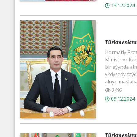
13.12.2024
Türkmenistan
Hormatly Pre
Ministrler Kab
bir aýynda aln
ykdysady taýd
alnyp maslahat
2492
09.12.2024
Türkmenistan