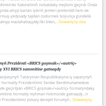
inistrler Kabinetiniň nobatdaky mejlisini geçirdi. Onda
ynda alnyp barlan işleriň jemleri jemlenildi hem-de
rmuş-ykdysady taýdan ösdürmek boýunça gündelik
alnyp maslahatlaşyldy.Ilki bilen,...
Dowamyny oka
yň Prezidenti «BRICS goşmak»/«autriç»
y XVI BRICS sammitine gatnaşdy
asiýasynyň Tatarystan Respublikasyna iş saparynyň
de hormatly Prezidentimiz Serdar Berdimuhamedow
de geçirilýän «BRICS goşmak»/«autriç» formatyndaky
mitine hormatly myhman hökmünde gatnaşdy....Ir
 Prezidentimiz ýokary derejeli forumyň...
Dowamyny