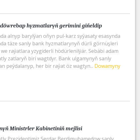
döwrebap hyzmatlaryň gerimini giňeldip
a alnyp barylýan oňyn pul-karz syýasaty esasynda
a täze sanly bank hyzmatlarynyň dürli görnüşleri
 we raýatlara yzygiderli hödürlenilýär. Sebäbi adam
tly zatlaryň biri wagtdyr. Bank ulgamynyň sanly
n peýdalanyp, her bir raýat öz wagtyn...
Dowamyny
yň Ministrler Kabinetiniň mejlisi
tly Prezidentimiz Serdar Berdimuhamedow sanly