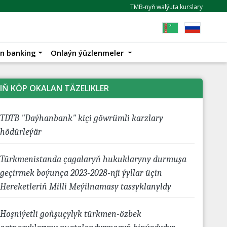
TMB-nyň walýuta kurslary
n banking
Onlaýn ýüzlenmeler
IŇ KÖP OKALAN TÄZELIKLER
TDTB "Daýhanbank" kiçi göwrümli karzlary
hödürleýär
Türkmenistanda çagalaryň hukuklaryny durmuşa
geçirmek boýunça 2023-2028-nji ýyllar üçin
Hereketleriň Milli Meýilnamasy tassyklanyldy
Hoşniýetli goňşuçylyk türkmen-özbek