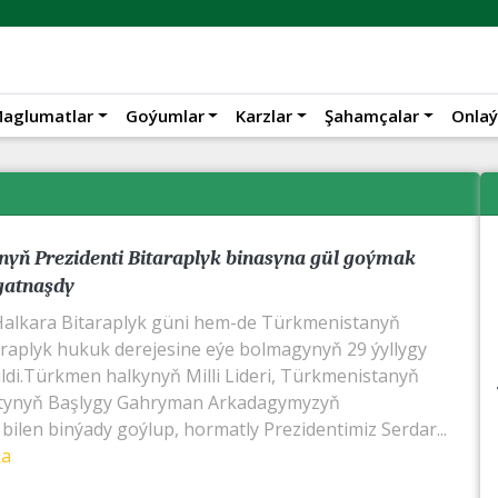
aglumatlar
Goýumlar
Karzlar
Şahamçalar
Onlaý
yň Prezidenti Bitaraplyk binasyna gül goýmak
gatnaşdy
alkara Bitaraplyk güni hem-de Türkmenistanyň
araplyk hukuk derejesine eýe bolmagynyň 29 ýyllygy
ildi.Türkmen halkynyň Milli Lideri, Türkmenistanyň
tynyň Başlygy Gahryman Arkadagymyzyň
bilen binýady goýlup, hormatly Prezidentimiz Serdar...
ka