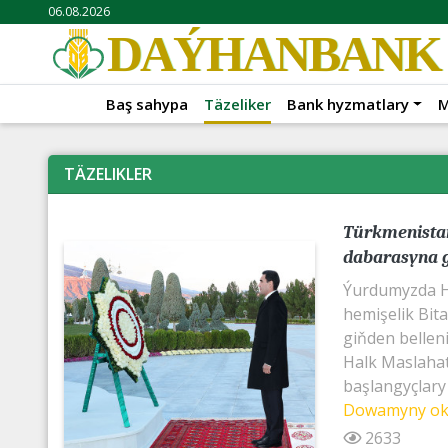
06.08.2026
DAÝHANBANK
Baş sahypa
Täzeliker
Bank hyzmatlary
M
TÄZELIKLER
Türkmenistan
dabarasyna 
Ýurdumyzda H
hemişelik Bit
giňden bellen
Halk Maslaha
başlangyçlary 
Dowamyny o
2633