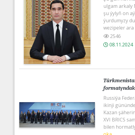
ulgam arkaly M
şu ýylyň on aý
ýurdumyzy du
wezipeler ara 
2546
08.11.2024
Türkmenistan
formatyndak
Russiýa Feder
ikinji günün
Kazan şäherin
XVI BRICS sam
bilen hormatly
oka