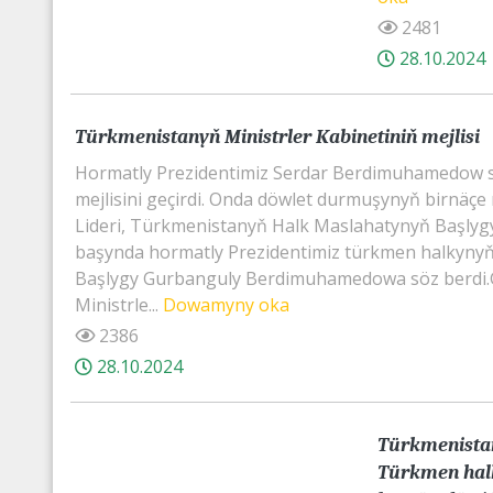
2481
28.10.2024
Türkmenistanyň Ministrler Kabinetiniň mejlisi
Hormatly Prezidentimiz Serdar Berdimuhamedow sa
mejlisini geçirdi. Onda döwlet durmuşynyň birnäçe 
Lideri, Türkmenistanyň Halk Maslahatynyň Başly
başynda hormatly Prezidentimiz türkmen halkynyň 
Başlygy Gurbanguly Berdimuhamedowa söz berdi.Ga
Ministrle...
Dowamyny oka
2386
28.10.2024
Türkmenista
Türkmen hal