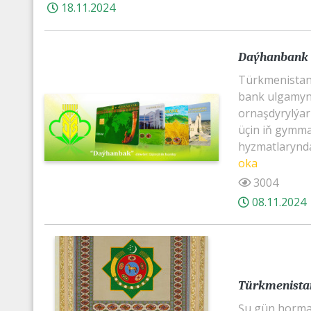
18.11.2024
Daýhanbank 
Türkmenistand
bank ulgamynd
ornaşdyrylýar
üçin iň gymma
hyzmatlarynda
oka
3004
08.11.2024
Türkmenistan
Şu gün horma