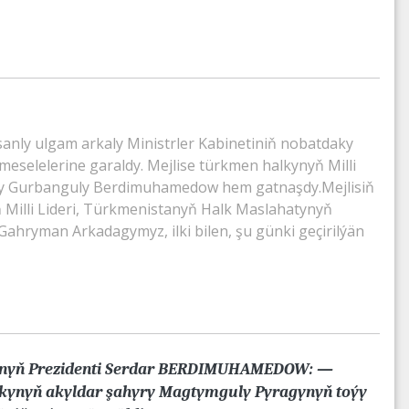
nly ulgam arkaly Ministrler Kabinetiniň nobatdaky
meselelerine garaldy. Mejlise türkmen halkynyň Milli
gy Gurbanguly Berdimuhamedow hem gatnaşdy.Mejlisiň
Milli Lideri, Türkmenistanyň Halk Maslahatynyň
hryman Arkadagymyz, ilki bilen, şu günki geçirilýän
nyň Prezidenti Serdar BERDIMUHAMEDOW: —
kynyň akyldar şahyry Magtymguly Pyragynyň toýy