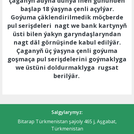
çaganyň adyna dünýä inen gününden
başlap 18 ýaşyna çenli açylýar.
Goýuma çäklendirilmedik möçberde
pul serişdeleri nagt we bank kartynyň
üsti bilen ýakyn garyndaşlaryndan
nagt däl görnüşinde kabul edilýär.
Çaganyň üç ýaşyna çenli goýuma
goşmaça pul serişdelerini goýmaklyga
we üstüni doldurmaklyga rugsat
berilýär.
Salgylarymyz:
Bitarap Türkmenistan şaýoly 465 j, Aşgabat,
Türkmenistan