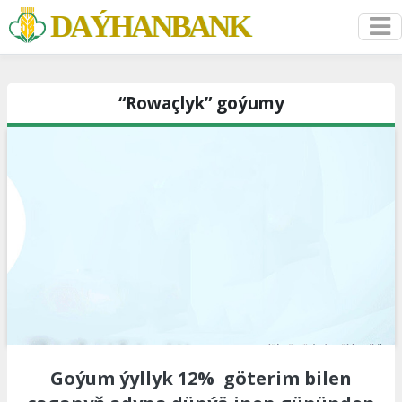
DAÝHANBANK
“Rowaçlyk” goýumy
Goýum ýyllyk 12% göterim bilen