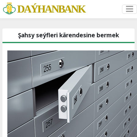
DAÝHANBANK
Şahsy seýfleri kärendesine bermek