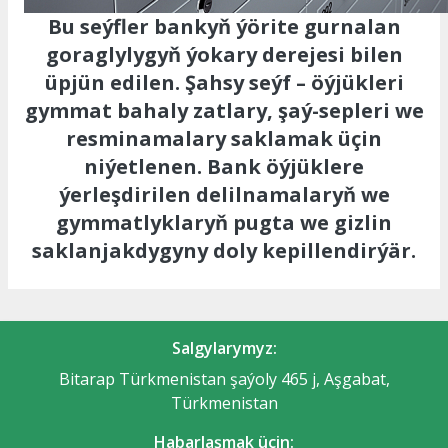
Bu seýfler bankyň ýörite gurnalan
goraglylygyň ýokary derejesi bilen
üpjün edilen. Şahsy seýf – öýjükleri
gymmat bahaly zatlary, şaý-sepleri we
resminamalary saklamak üçin
niýetlenen. Bank öýjüklere
ýerleşdirilen delilnamalaryň we
gymmatlyklaryň pugta we gizlin
saklanjakdygyny doly kepillendirýär.
Salgylarymyz:
Bitarap Türkmenistan şaýoly 465 j, Aşgabat,
Türkmenistan
Habarlaşmak üçin: