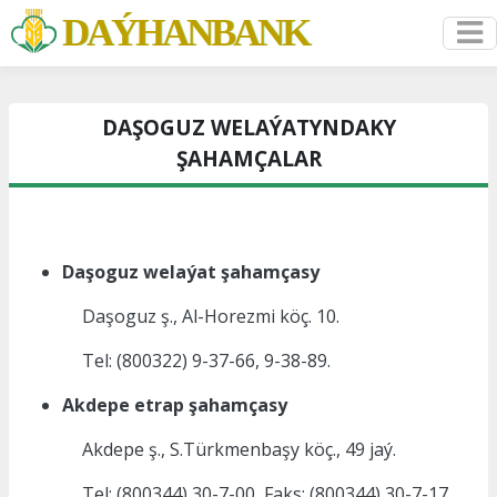
DAÝHANBANK
DAŞOGUZ WELAÝATYNDAKY
ŞAHAMÇALAR
Daşoguz welaýat şahamçasy
Daşoguz ş., Al-Horezmi köç. 10.
Tel:
(800322) 9-37-66, 9-38-89.
Akdepe etrap şahamçasy
Akdepe ş., S.Türkmenbaşy köç., 49 jaý.
Tel: (800344) 30-7-00, Faks: (800344) 30-7-17.