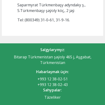
Saparmyrat Türkmenbaşy adyndaky ş.,
S.Türkmenbaşy şaýoly köç., 2 jaý.
Tel: (800349) 31-0-61, 31-9-16.
Salgylarymyz:
Bitarap Türkmenistan şaýoly 465 j, Aşgabat,
Türkmenistan
Habarlaşmak üçin:
+993 12 38-02-51
+993 12 38-02-43
Sahypalar:
Täzeliker