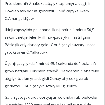
Prezidentiniň Ahalteke atçylyk toplumyna degişli
Döwran atly dor at görkezdi. Onuň çapyksuwary
O.Amangeldiýew.
Ikinji çapyşykda pellehana ilkinji bolup 1 minut 50,5
sekunt netije bilen Milli howpsuzlyk ministrliginiň
Bäsleşik atly dor aty geldi. Onuň çapyksuwary ussat
çapyksuwar Ö.Ýalkabow.
Üçünji çapyşykda 1 minut 49,4 sekunda deň bolan iň
gowy netijäni Türkmenistanyň Prezidentiniň Ahalteke
atçylyk toplumyna degişli Günaý atly dor gysrak
görkezdi. Onuň çapyksuwary M.Kiçigulow.
Galan çapyşyklarda dörtýaşar we ondan uly bedewler
ýaryşdylar. 1800 metr aralyga dördünji çapyşykda