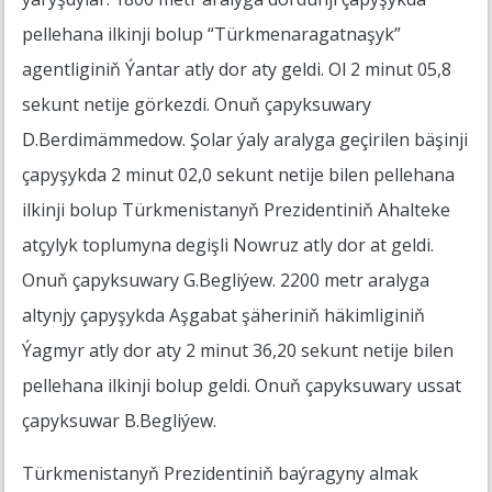
pellehana ilkinji bolup “Türkmenaragatnaşyk”
agentliginiň Ýantar atly dor aty geldi. Ol 2 minut 05,8
sekunt netije görkezdi. Onuň çapyksuwary
D.Berdimämmedow. Şolar ýaly aralyga geçirilen bäşinji
çapyşykda 2 minut 02,0 sekunt netije bilen pellehana
ilkinji bolup Türkmenistanyň Prezidentiniň Ahalteke
atçylyk toplumyna degişli Nowruz atly dor at geldi.
Onuň çapyksuwary G.Begliýew. 2200 metr aralyga
altynjy çapyşykda Aşgabat şäheriniň häkimliginiň
Ýagmyr atly dor aty 2 minut 36,20 sekunt netije bilen
pellehana ilkinji bolup geldi. Onuň çapyksuwary ussat
çapyksuwar B.Begliýew.
Türkmenistanyň Prezidentiniň baýragyny almak