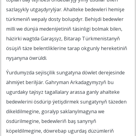
sazlaşykly utgaşdyrylýar. Ahalteke bedewleri hemişe
türkmeniň wepaly dosty bolupdyr. Behişdi bedewler
milli we dünýä medeniýetiniň täsinligi bolmak bilen,
häzirki wagtda Garaşsyz, Bitarap Türkmenistanyň
ösüşiň täze belentliklerine tarap okgunly hereketiniň
nyşanyna öwrüldi.
Ýurdumyzda seýisçilik sungatyna döwlet derejesinde
ähmiýet berilýär. Gahryman Arkadagymyzyň bu
ugurdaky taýsyz tagallalary arassa ganly ahalteke
bedewlerini ösdürip ýetişdirmek sungatynyň täzeden
dikeldilmegine, goralyp saklanylmagyna we
ösdürilmegine, bedewleriň baş sanynyň
köpeldilmegine, döwrebap ugurdaş düzümleriň