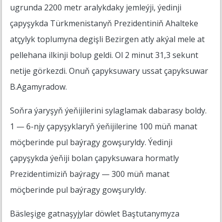
ugrunda 2200 metr aralykdaky jemleýji, ýedinji
çapyşykda Türkmenistanyň Prezidentiniň Ahalteke
atçylyk toplumyna degişli Bezirgen atly akýal mele at
pellehana ilkinji bolup geldi. Ol 2 minut 31,3 sekunt
netije görkezdi. Onuň çapyksuwary ussat çapyksuwar
B.Agamyradow.
Soňra ýaryşyň ýeňijilerini sylaglamak dabarasy boldy.
1 — 6-njy çapyşyklaryň ýeňijilerine 100 müň manat
möçberinde pul baýragy gowşuryldy. Ýedinji
çapyşykda ýeňiji bolan çapyksuwara hormatly
Prezidentimiziň baýragy — 300 müň manat
möçberinde pul baýragy gowşuryldy.
Bäsleşige gatnaşyjylar döwlet Baştutanymyza