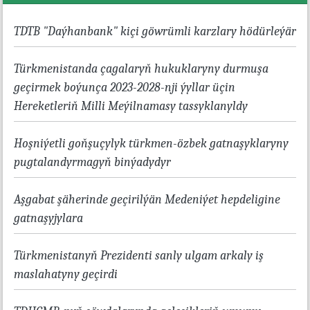
TDTB "Daýhanbank" kiçi göwrümli karzlary hödürleýär
Türkmenistanda çagalaryň hukuklaryny durmuşa
geçirmek boýunça 2023-2028-nji ýyllar üçin
Hereketleriň Milli Meýilnamasy tassyklanyldy
Hoşniýetli goňşuçylyk türkmen-özbek gatnaşyklaryny
pugtalandyrmagyň binýadydyr
Aşgabat şäherinde geçirilýän Medeniýet hepdeligine
gatnaşyjylara
Türkmenistanyň Prezidenti sanly ulgam arkaly iş
maslahatyny geçirdi