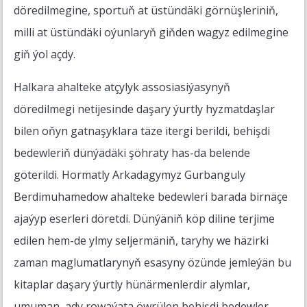
döredilmegine, sportuň at üstündäki görnüşleriniň,
milli at üstündäki oýunlaryň giňden wagyz edilmegine
giň ýol açdy.
Halkara ahalteke atçylyk assosiasiýasynyň
döredilmegi netijesinde daşary ýurtly hyzmatdaşlar
bilen oňyn gatnaşyklara täze itergi berildi, behişdi
bedewleriň dünýädäki şöhraty has-da belende
göterildi. Hormatly Arkadagymyz Gurbanguly
Berdimuhamedow ahalteke bedewleri barada birnäçe
ajaýyp eserleri döretdi. Dünýäniň köp diline terjime
edilen hem-de ylmy seljermäniň, taryhy we häzirki
zaman maglumatlarynyň esasyny özünde jemleýän bu
kitaplar daşary ýurtly hünärmenlerdir alymlar,
umuman, ady rowaýata öwrülen behişdi bedewler