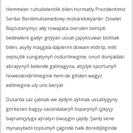
Hemmeler ruhubelentlik bilen hormatly Prezidentimiz
Serdar Berdimuhamedowy mübärekleýärler. Döwlet
Baştutanymyz ady rowaýata öwrülen behişdi
bedewlere gadyr goýýan ussat çapyksuwar bolmak
bilen, asylly maşgala däplerini dowam etdirip, milli
seýisçilik sungatynyň ösdürilmegine, onuň dünýädäki
abraýynyň belende galmagyna, atçylyk sportunyň
höweslendirilmegine hem-de giňden wagyz
edilmegine uly üns berýär.
Dutarda saz çalmak we aýdym aýtmak ussatlygyny
görkezen bagşy-sazandalaryň toparynyň çykyşy
baýramçylyga aýratyn öwüşgin çaýdy. Şanly sene
mynasybetli toplumyň çäginde halk döredijiliginde