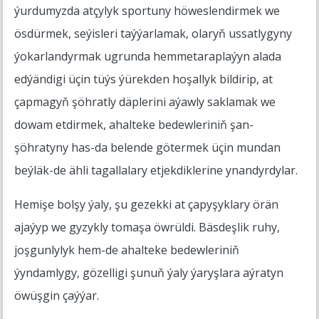
ýurdumyzda atçylyk sportuny höweslendirmek we
ösdürmek, seýisleri taýýarlamak, olaryň ussatlygyny
ýokarlandyrmak ugrunda hemmetaraplaýyn alada
edýändigi üçin tüýs ýürekden hoşallyk bildirip, at
çapmagyň şöhratly däplerini aýawly saklamak we
dowam etdirmek, ahalteke bedewleriniň şan-
şöhratyny has-da belende götermek üçin mundan
beýläk-de ähli tagallalary etjekdiklerine ynandyrdylar.
Hemişe bolşy ýaly, şu gezekki at çapyşyklary örän
ajaýyp we gyzykly tomaşa öwrüldi. Bäsdeşlik ruhy,
joşgunlylyk hem-de ahalteke bedewleriniň
ýyndamlygy, gözelligi şunuň ýaly ýaryşlara aýratyn
öwüşgin çaýýar.