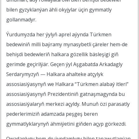
bilen gyzyklanýan ähli okyjylar üçin gymmatly
gollanmadyr.
Ýurdumyzda her ýylyň aprel aýynda Türkmen
bedewiniň milli baýramy mynasybetli çäreler hem-de
behişdi bedewleriň halkara gözellik bäsleşigi giň
gerimde geçirilýär. Geçen ýyl Aşgabatda Arkadagly
Serdarymyzyň — Halkara ahalteke atçylyk
assosiasiýasynyň we Halkara “Türkmen alabaý itleri”
assosiasiýasynyň Prezidentiniň gatnaşmagynda bu
assosiasiýalaryň merkezi açyldy. Munuň özi parasatly
pederlerimiziň adamzada peşgeş beren
gymmatlyklarynyň ähmiýetini giňden açyp görkezdi.
Owadanlygy hem-de ýyndamlygy bilen tapawutlanýan