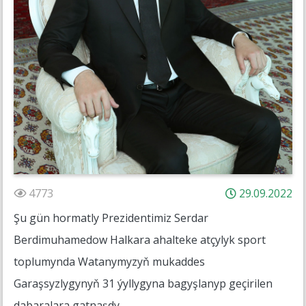
4773
29.09.2022
Şu gün hormatly Prezidentimiz Serdar
Berdimuhamedow Halkara ahalteke atçylyk sport
toplumynda Watanymyzyň mukaddes
Garaşsyzlygynyň 31 ýyllygyna bagyşlanyp geçirilen
dabaralara gatnaşdy.