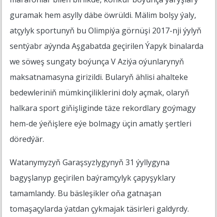
guramak hem asylly däbe öwrüldi. Mälim bolşy ýaly,
atçylyk sportunyň bu Olimpiýa görnüşi 2017-nji ýylyň
sentýabr aýynda Aşgabatda geçirilen Ýapyk binalarda
we söweş sungaty boýunça V Aziýa oýunlarynyň
maksatnamasyna girizildi. Bularyň ählisi ahalteke
bedewleriniň mümkinçiliklerini doly açmak, olaryň
halkara sport giňişliginde täze rekordlary goýmagy
hem-de ýeňişlere eýe bolmagy üçin amatly şertleri
döredýär.
Watanymyzyň Garaşsyzlygynyň 31 ýyllygyna
bagyşlanyp geçirilen baýramçylyk çapyşyklary
tamamlandy. Bu bäsleşikler oňa gatnaşan
tomaşaçylarda ýatdan çykmajak täsirleri galdyrdy.