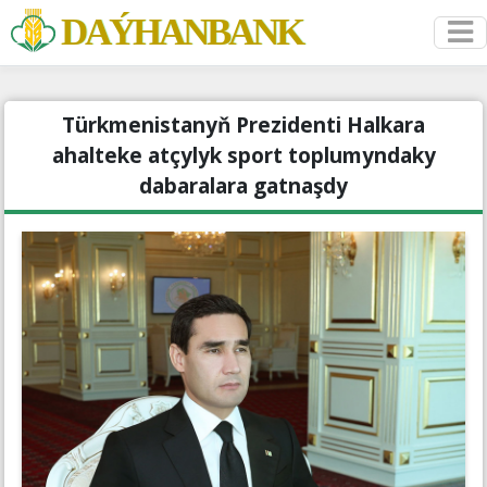
DAÝHANBANK
Türkmenistanyň Prezidenti Halkara
ahalteke atçylyk sport toplumyndaky
dabaralara gatnaşdy