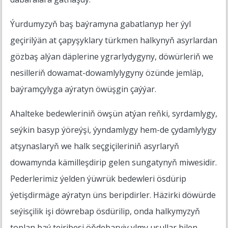
Ýurdumyzyň baş baýramyna gabatlanyp her ýyl
geçirilýän at çapyşyklary türkmen halkynyň asyrlardan
gözbaş alýan däplerine ygrarlydygyny, döwürleriň we
nesilleriň dowamat-dowamlylygyny özünde jemläp,
baýramçylyga aýratyn öwüşgin çaýýar.
Ahalteke bedewleriniň öwşün atýan reňki, syrdamlygy,
seýkin basyp ýöreýşi, ýyndamlygy hem-de çydamlylygy
atşynaslaryň we halk seçgiçileriniň asyrlaryň
dowamynda kämilleşdirip gelen sungatynyň miwesidir.
Pederlerimiz ýelden ýüwrük bedewleri ösdürip
ýetişdirmäge aýratyn üns beripdirler. Häzirki döwürde
seýisçilik işi döwrebap ösdürilip, onda halkymyzyň
toplan baý tejribesi öňdebaryjy ylmy usullar bilen