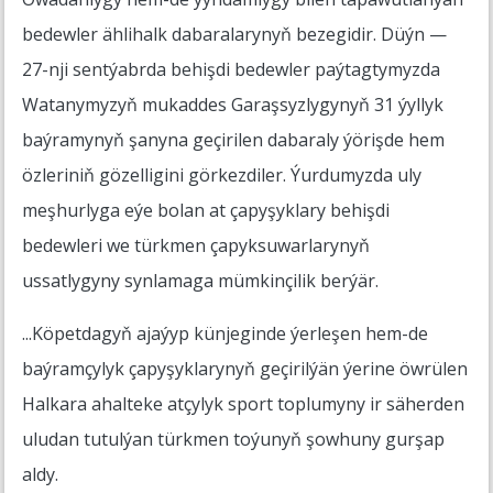
bedewler ählihalk dabaralarynyň bezegidir. Düýn —
27-nji sentýabrda behişdi bedewler paýtagtymyzda
Watanymyzyň mukaddes Garaşsyzlygynyň 31 ýyllyk
baýramynyň şanyna geçirilen dabaraly ýörişde hem
özleriniň gözelligini görkezdiler. Ýurdumyzda uly
meşhurlyga eýe bolan at çapyşyklary behişdi
bedewleri we türkmen çapyksuwarlarynyň
ussatlygyny synlamaga mümkinçilik berýär.
...Köpetdagyň ajaýyp künjeginde ýerleşen hem-de
baýramçylyk çapyşyklarynyň geçirilýän ýerine öwrülen
Halkara ahalteke atçylyk sport toplumyny ir säherden
uludan tutulýan türkmen toýunyň şowhuny gurşap
aldy.