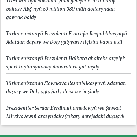
TDHÇMB-nyň söwdalarynda geleşikleriň umumy
bahasy ABŞ-nyň 53 million 380 müň dollaryndan
gowrak boldy
Türkmenistanyň Prezidenti Fransiýa Respublikasynyň
Adatdan daşary we Doly ygtyýarly ilçisini kabul etdi
Türkmenistanyň Prezidenti Halkara ahalteke atçylyk
sport toplumyndaky dabaralara gatnaşdy
Türkmenistanda Slowakiýa Respublikasynyň Adatdan
daşary we Doly ygtyýarly ilçisi işe başlady
Prezidentler Serdar Berdimuhamedowyň we Şawkat
Mirziýoýewiň arasyndaky ýokary derejedäki duşuşyk