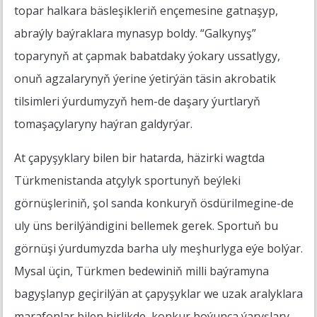
topar halkara bäsleşikleriň ençemesine gatnaşyp,
abraýly baýraklara mynasyp boldy. “Galkynyş”
toparynyň at çapmak babatdaky ýokary ussatlygy,
onuň agzalarynyň ýerine ýetirýän täsin akrobatik
tilsimleri ýurdumyzyň hem-de daşary ýurtlaryň
tomaşaçylaryny haýran galdyrýar.
At çapyşyklary bilen bir hatarda, häzirki wagtda
Türkmenistanda atçylyk sportunyň beýleki
görnüşleriniň, şol sanda konkuryň ösdürilmegine-de
uly üns berilýändigini bellemek gerek. Sportuň bu
görnüşi ýurdumyzda barha uly meşhurlyga eýe bolýar.
Mysal üçin, Türkmen bedewiniň milli baýramyna
bagyşlanyp geçirilýän at çapyşyklar we uzak aralyklara
marafonlar bilen birlikde, konkur boýunça ýaryşlary