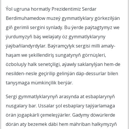
Ýol ugruna hormatly Prezidentimiz Serdar
Berdimuhamedow muzeý gymmatlyklary görkezilýän
giň gerimli sergini synlady. Bu ýerde paýtagtymyz we
ýurdumyzyň bäş welaýaty öz gymmatlyklaryny
ýaýbaňlandyrdylar. Baýramçylyk sergisi milli amaly-
haşam we şekillendiriş sungatynyň görnüşleri,
özboluşly halk senetçiligi, aýawly saklanylýan hem-de
nesilden-nesle geçirilip gelinýän däp-dessurlar bilen
tanyşmaga mümkinçilik berýär.
Sergi gymmatlyklarynyň arasynda at esbaplarynyň
nusgalary bar. Ussalar şol esbaplary taýýarlamaga
örän jogapkärli çemeleşýärler. Gadymy döwürlerde
dörän aty bezemek däbi hem mähriban halkymyzyň