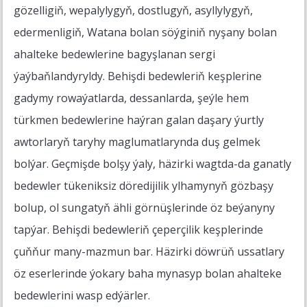
gözelligiň, wepalylygyň, dostlugyň, asyllylygyň,
edermenligiň, Watana bolan söýginiň nyşany bolan
ahalteke bedewlerine bagyşlanan sergi
ýaýbaňlandyryldy. Behişdi bedewleriň keşplerine
gadymy rowaýatlarda, dessanlarda, şeýle hem
türkmen bedewlerine haýran galan daşary ýurtly
awtorlaryň taryhy maglumatlarynda duş gelmek
bolýar. Geçmişde bolşy ýaly, häzirki wagtda-da ganatly
bedewler tükeniksiz döredijilik ylhamynyň gözbaşy
bolup, ol sungatyň ähli görnüşlerinde öz beýanyny
tapýar. Behişdi bedewleriň çeperçilik keşplerinde
çuňňur many-mazmun bar. Häzirki döwrüň ussatlary
öz eserlerinde ýokary baha mynasyp bolan ahalteke
bedewlerini wasp edýärler.