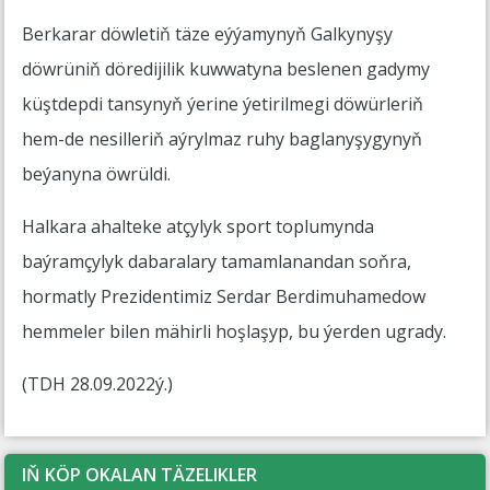
Berkarar döwletiň täze eýýamynyň Galkynyşy
döwrüniň döredijilik kuwwatyna beslenen gadymy
küştdepdi tansynyň ýerine ýetirilmegi döwürleriň
hem-de nesilleriň aýrylmaz ruhy baglanyşygynyň
beýanyna öwrüldi.
Halkara ahalteke atçylyk sport toplumynda
baýramçylyk dabaralary tamamlanandan soňra,
hormatly Prezidentimiz Serdar Berdimuhamedow
hemmeler bilen mähirli hoşlaşyp, bu ýerden ugrady.
(TDH 28.09.2022ý.)
IŇ KÖP OKALAN TÄZELIKLER