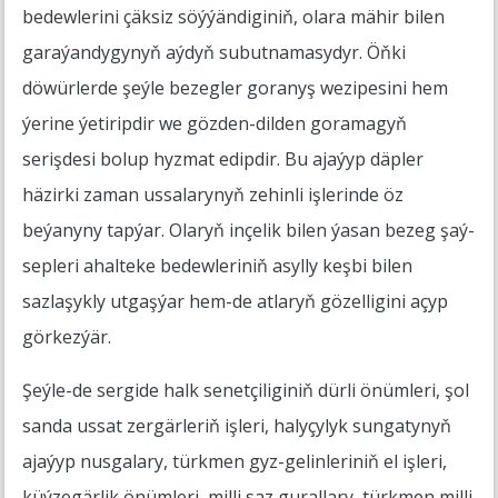
bedewlerini çäksiz söýýändiginiň, olara mähir bilen
garaýandygynyň aýdyň subutnamasydyr. Öňki
döwürlerde şeýle bezegler goranyş wezipesini hem
ýerine ýetiripdir we gözden-dilden goramagyň
serişdesi bolup hyzmat edipdir. Bu ajaýyp däpler
häzirki zaman ussalarynyň zehinli işlerinde öz
beýanyny tapýar. Olaryň inçelik bilen ýasan bezeg şaý-
sepleri ahalteke bedewleriniň asylly keşbi bilen
sazlaşykly utgaşýar hem-de atlaryň gözelligini açyp
görkezýär.
Şeýle-de sergide halk senetçiliginiň dürli önümleri, şol
sanda ussat zergärleriň işleri, halyçylyk sungatynyň
ajaýyp nusgalary, türkmen gyz-gelinleriniň el işleri,
küýzegärlik önümleri, milli saz gurallary, türkmen milli