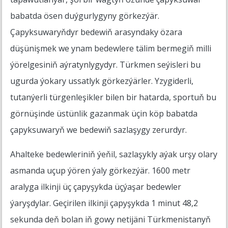
babatda ösen duýgurlygyny görkezýär.
Çapyksuwaryňdyr bedewiň arasyndaky özara
düşünişmek we ynam bedewlere tälim bermegiň milli
ýörelgesiniň aýratynlygydyr. Türkmen seýisleri bu
ugurda ýokary ussatlyk görkezýärler. Yzygiderli,
tutanýerli türgenleşikler bilen bir hatarda, sportuň bu
görnüşinde üstünlik gazanmak üçin köp babatda
çapyksuwaryň we bedewiň sazlaşygy zerurdyr.
Ahalteke bedewleriniň ýeňil, sazlaşykly aýak urşy olary
asmanda uçup ýören ýaly görkezýär. 1600 metr
aralyga ilkinji üç çapyşykda üçýaşar bedewler
ýaryşdylar. Geçirilen ilkinji çapyşykda 1 minut 48,2
sekunda deň bolan iň gowy netijäni Türkmenistanyň