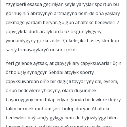
Yzygiderli esasda geçirilýän şeýle ýaryşlar sportuň bu
görnüşiniň abraýynyň artmagyna hem-de oňa ýaşlary
çekmäge ýardam berýär. Şu gün ahalteke bedewleri 7
çapyşykda dürli aralyklarda öz okgunlylygyny,
ýyndamlygyny görkezdiler. Çekeleşikli bäsleşikler köp
sanly tomaşaçylaryň ünsüni çekdi.
Ýeri gelende aýtsak, at çapyşyklary çapyksuwarlar üçin
özboluşly synagdyr. Sebäbi atçylyk sporty
çapyksuwardan diňe bir degişli taýýarlygy däl, eýsem,
onuň bedewlere yhlasyny, olara düşünmek
başarnygyny hem talap edýär. Şunda bedewlere dogry
tälim bermek möhüm şert bolup durýar. Ahalteke
bedewleri buýsançly gylygy hem-de hyjuwlylygy bilen
tapawutlanýar, şol bir wagtyň özünde çapyksuwar