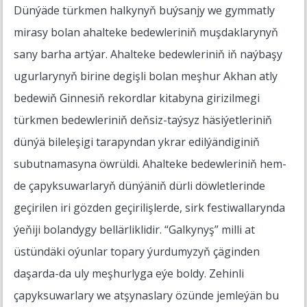
Dünýäde türkmen halkynyň buýsanjy we gymmatly
mirasy bolan ahalteke bedewleriniň muşdaklarynyň
sany barha artýar. Ahalteke bedewleriniň iň naýbaşy
ugurlarynyň birine degişli bolan meşhur Akhan atly
bedewiň Ginnesiň rekordlar kitabyna girizilmegi
türkmen bedewleriniň deňsiz-taýsyz häsiýetleriniň
dünýä bileleşigi tarapyndan ykrar edilýändiginiň
subutnamasyna öwrüldi. Ahalteke bedewleriniň hem-
de çapyksuwarlaryň dünýäniň dürli döwletlerinde
geçirilen iri gözden geçirilişlerde, sirk festiwallarynda
ýeňiji bolandygy bellärliklidir. “Galkynyş” milli at
üstündäki oýunlar topary ýurdumyzyň çäginden
daşarda-da uly meşhurlyga eýe boldy. Zehinli
çapyksuwarlary we atşynaslary özünde jemleýän bu