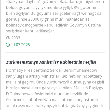
"Galkynan daýhan" goýumy - Raýatlar üçin niýetlenen
bolup, goýum 2 ýyllyk möhlete ýyllyk 9% göterimi
bilen açylýar. Bu goýuma serişdeler nagt we nagt däl
görnüşinde 20000 (ýigrimi müň) manatdan az
bolmadyk möçberde kabul edilýär. Goýumyň üstüne
serişdeler kabul edilmeýär.
2933
11.03.2025
Türkmenistanyň Ministrler Kabinetiniň mejlisi
Hormatly Prezidentimiz Serdar Berdimuhamedow
sanly ulgam arkaly Ministrler Kabinetiniň nobatdaky
mejlisini geçirdi. Onda ýurdumyzyň durmuşyna degişli
birnäçe meselelere garaldy.Ilki bilen, Mejlisiň Başlygy
D.Gulmanowa döwletimizi mundan beýläk-de
ösdürmek, kabul edilýän maksatnamalary üstünlikli
amala aşyrmak, halkymyzyň hal-ýagdaýyny yzygiderli