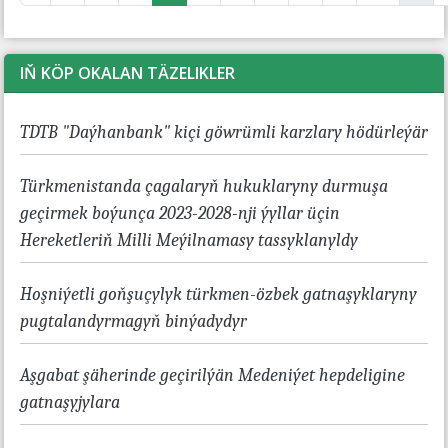
IŇ KÖP OKALAN TÄZELIKLER
TDTB "Daýhanbank" kiçi göwrümli karzlary hödürleýär
Türkmenistanda çagalaryň hukuklaryny durmuşa
geçirmek boýunça 2023-2028-nji ýyllar üçin
Hereketleriň Milli Meýilnamasy tassyklanyldy
Hoşniýetli goňşuçylyk türkmen-özbek gatnaşyklaryny
pugtalandyrmagyň binýadydyr
Aşgabat şäherinde geçirilýän Medeniýet hepdeligine
gatnaşyjylara