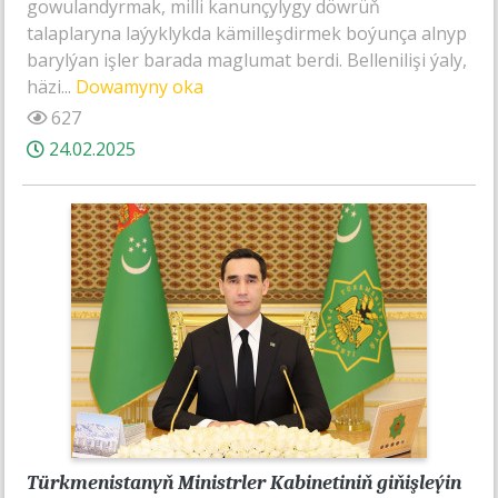
gowulandyrmak, milli kanunçylygy döwrüň
talaplaryna laýyklykda kämilleşdirmek boýunça alnyp
barylýan işler barada maglumat berdi. Bellenilişi ýaly,
häzi...
Dowamyny oka
627
24.02.2025
Türkmenistanyň Ministrler Kabinetiniň giňişleýin