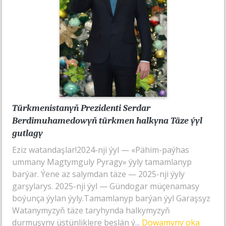
Türkmenistanyň Prezidenti Serdar
Berdimuhamedowyň türkmen halkyna Täze ýyl
gutlagy
Eziz watandaşlar!2024-nji ýyl — «Pähim-paýhas
ummany Magtymguly Pyragy» ýyly tamamlanyp
barýar. Ýene az salymdan täze — 2025-nji ýyly
garşylarys. 2025-nji ýyl — Gündogar müçenamasy
boýunça ýylan ýyly.Tamamlanyp barýan ýyl Garaşsyz
Watanymyzyň täze taryhynda halkymyzyň
durmuşyny üstünliklere beslän ý...
Dowamyny oka