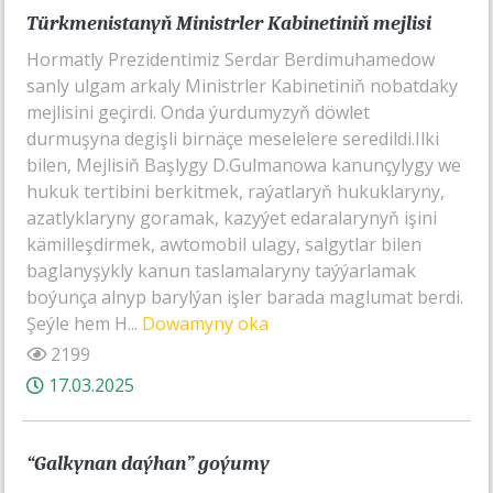
Türkmenistanyň Ministrler Kabinetiniň mejlisi
Hormatly Prezidentimiz Serdar Berdimuhamedow
sanly ulgam arkaly Ministrler Kabinetiniň nobatdaky
mejlisini geçirdi. Onda ýurdumyzyň döwlet
durmuşyna degişli birnäçe meselelere seredildi.Ilki
bilen, Mejlisiň Başlygy D.Gulmanowa kanunçylygy we
hukuk tertibini berkitmek, raýatlaryň hukuklaryny,
azatlyklaryny goramak, kazyýet edaralarynyň işini
kämilleşdirmek, awtomobil ulagy, salgytlar bilen
baglanyşykly kanun taslamalaryny taýýarlamak
boýunça alnyp barylýan işler barada maglumat berdi.
Şeýle hem H...
Dowamyny oka
2199
17.03.2025
“Galkynan daýhan” goýumy