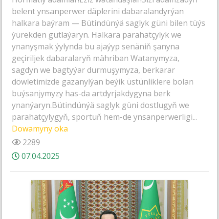
belent ynsanperwer däplerini dabaralandyrýan
halkara baýram — Bütindünýä saglyk güni bilen tüýs
ýürekden gutlaýaryn. Halkara parahatçylyk we
ynanyşmak ýylynda bu ajaýyp senäniň şanyna
geçiriljek dabaralaryň mähriban Watanymyza,
sagdyn we bagtyýar durmuşymyza, berkarar
döwletimizde gazanylýan beýik üstünliklere bolan
buýsanjymyzy has-da artdyrjakdygyna berk
ynanýaryn.Bütindünýä saglyk güni dostlugyň we
parahatçylygyň, sportuň hem-de ynsanperwerligi...
Dowamyny oka
2289
07.04.2025