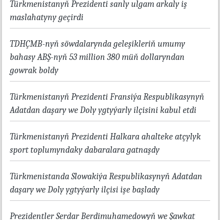
Türkmenistanyň Prezidenti sanly ulgam arkaly iş
maslahatyny geçirdi
TDHÇMB-nyň söwdalarynda geleşikleriň umumy
bahasy ABŞ-nyň 53 million 380 müň dollaryndan
gowrak boldy
Türkmenistanyň Prezidenti Fransiýa Respublikasynyň
Adatdan daşary we Doly ygtyýarly ilçisini kabul etdi
Türkmenistanyň Prezidenti Halkara ahalteke atçylyk
sport toplumyndaky dabaralara gatnaşdy
Türkmenistanda Slowakiýa Respublikasynyň Adatdan
daşary we Doly ygtyýarly ilçisi işe başlady
Prezidentler Serdar Berdimuhamedowyň we Şawkat