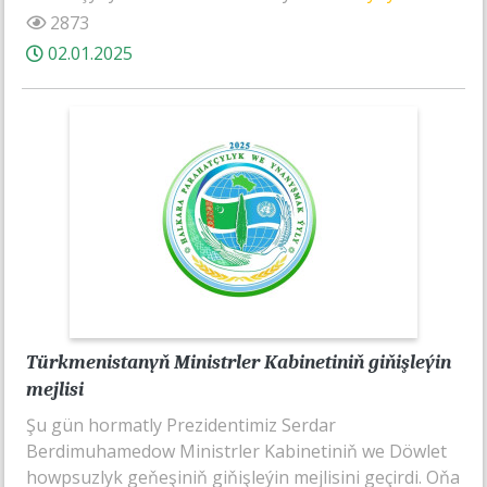
2873
02.01.2025
Türkmenistanyň Ministrler Kabinetiniň giňişleýin
mejlisi
Şu gün hormatly Prezidentimiz Serdar
Berdimuhamedow Ministrler Kabinetiniň we Döwlet
howpsuzlyk geňeşiniň giňişleýin mejlisini geçirdi. Oňa