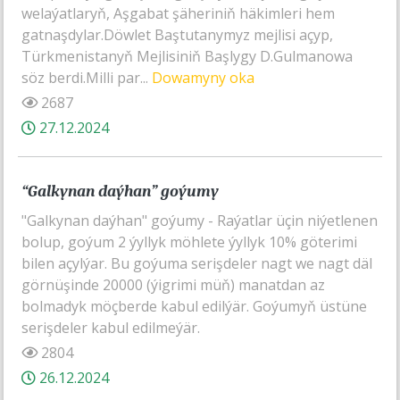
welaýatlaryň, Aşgabat şäheriniň häkimleri hem
gatnaşdylar.Döwlet Baştutanymyz mejlisi açyp,
Türkmenistanyň Mejlisiniň Başlygy D.Gulmanowa
söz berdi.Milli par...
Dowamyny oka
2687
27.12.2024
“Galkynan daýhan” goýumy
"Galkynan daýhan" goýumy - Raýatlar üçin niýetlenen
bolup, goýum 2 ýyllyk möhlete ýyllyk 10% göterimi
bilen açylýar. Bu goýuma serişdeler nagt we nagt däl
görnüşinde 20000 (ýigrimi müň) manatdan az
bolmadyk möçberde kabul edilýär. Goýumyň üstüne
serişdeler kabul edilmeýär.
2804
26.12.2024