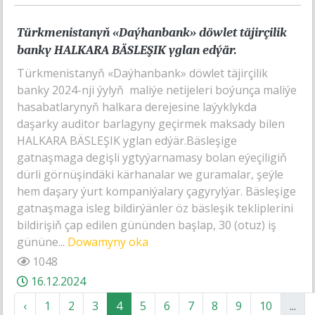
Türkmenistanyň «Daýhanbank» döwlet täjirçilik
banky HALKARA BÄSLEŞIK yglan edýär.
Türkmenistanyň «Daýhanbank» döwlet täjirçilik
banky 2024-nji ýylyň maliýe netijeleri boýunça maliýe
hasabatlarynyň halkara derejesine laýyklykda
daşarky auditor barlagyny geçirmek maksady bilen
HALKARA BÄSLEŞIK yglan edýär.Bäsleşige
gatnaşmaga degişli ygtyýarnamasy bolan eýeçiligiň
dürli görnüşindäki kärhanalar we guramalar, şeýle
hem daşary ýurt kompaniýalary çagyrylýar. Bäsleşige
gatnaşmaga isleg bildirýänler öz bäsleşik tekliplerini
bildirişiň çap edilen gününden başlap, 30 (otuz) iş
gününe...
Dowamyny oka
1048
16.12.2024
‹
1
2
3
4
5
6
7
8
9
10
...