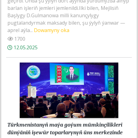
geçirdi. Onda şu ýylyň dört aýynda ýurdumyzda alnyp
barlan işleriň jemleri jemlenildi.Ilki bilen, Mejlisiň
Başlygy D.Gulmanowa milli kanunçylygy
pugtalandyrmak maksady bilen, şu ýylyň ýanwar —
aprel aýla...
Dowamyny oka
1700
12.05.2025
Türkmenistanyň maýa goýum mümkinçilikleri
dünýäniň işewür toparlarynyň üns merkezinde