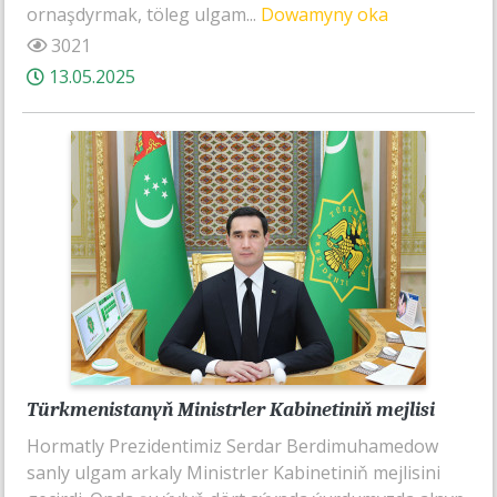
ornaşdyrmak, töleg ulgam...
Dowamyny oka
3021
13.05.2025
Türkmenistanyň Ministrler Kabinetiniň mejlisi
Hormatly Prezidentimiz Serdar Berdimuhamedow
sanly ulgam arkaly Ministrler Kabinetiniň mejlisini