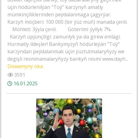
üçin hödürlenilýän "Toý" karzynyň amatly
mümkinçiliklerinden peýdalanmaga çagyrýar.
Karzyň möçberi: 100 000 (bir ýüz müň) manada çenli.
Möhleti: 3ýyla çenli. Göterimi: ýyllyk 7%.
Karzyň üpjünçiligi: zamunlyk ýa-da girew emlägi.
Hormatly ildeşler! Bankymyzyň hödürleýän "Toý"
karzyndan peýdalanmak üçin ýüztutmalaryňyzy we
degişli resminamalaryňyzy bankyň resmi www.dayh...
Dowamyny oka
3591
16.01.2025