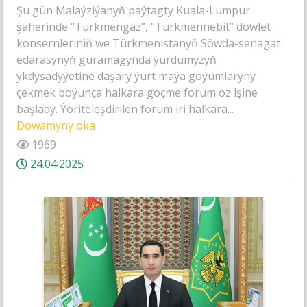
Şu gün Malaýziýanyň paýtagty Kuala-Lumpur
şäherinde “Türkmengaz”, “Türkmennebit” döwlet
konsernleriniň we Türkmenistanyň Söwda-senagat
edarasynyň guramagynda ýurdumyzyň
ykdysadyýetine daşary ýurt maýa goýumlaryny
çekmek boýunça halkara göçme forum öz işine
başlady. Ýöriteleşdirilen forum iri halkara...
Dowamyny oka
1969
24.04.2025