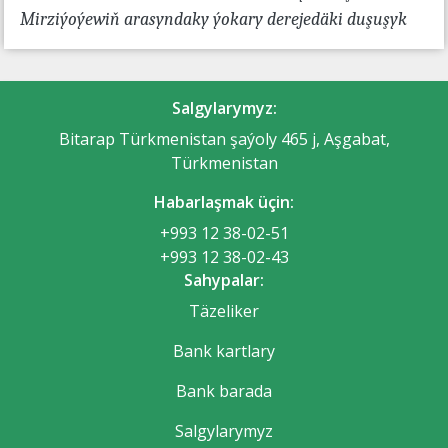
Mirziýoýewiň arasyndaky ýokary derejedäki duşuşyk
Salgylarymyz:
Bitarap Türkmenistan şaýoly 465 j, Aşgabat,
Türkmenistan
Habarlaşmak üçin:
+993 12 38-02-51
+993 12 38-02-43
Sahypalar:
Täzeliker
Bank kartlary
Bank barada
Salgylarymyz