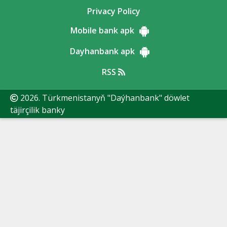
Privacy Policy
Mobile bank apk
Dayhanbank apk
RSS
2026. Türkmenistanyň "Daýhanbank" döwlet
täjirçilik banky