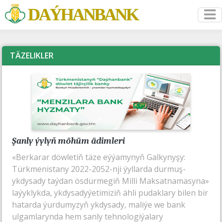
DAÝHANBANK
TÄZELIKLER
Şanly ýylyň möhüm ädimleri
«Berkarar döwletiň täze eýýamynyň Galkynyşy:
Türkmenistany 2022-2052-nji ýyllarda durmuş-
ykdysady taýdan ösdürmegiň Milli Maksatnamasyna»
laýyklykda, ykdysadyýetimiziň ähli pudaklary bilen bir
hatarda ýurdumyzyň ykdysady, maliýe we bank
ulgamlarynda hem sanly tehnologiýalary