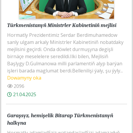
Türkmenistanyň Ministrler Kabinetiniň mejlisi
Hormatly Prezidentimiz Serdar Berdimuhamedow
sanly ulgam arkaly Ministrler Kabinetiniň nobatdaky
mejlisini geçirdi. Onda döwlet durmuşyna degişli
birnäçe meselelere seredildi.Ilki bilen, Mejlisiň
Başlygy D.Gulmanowa milli parlamentiň alyp barýan
işleri barada maglumat berdi.Bellenilişi ýaly, şu ýyly...
Dowamyny oka
2096
21.04.2025
Garaşsyz, hemişelik Bitarap Türkmenistanyň
halkyna
Hormatly adamlar!Eziz watandaşlar!Sizi adamzadyň