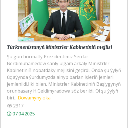
Türkmenistanyň Ministrler Kabinetiniň mejlisi
Şu gün hormatly Prezidentimiz Serdar
Berdimuhamedow sanly ulgam arkaly Ministrler
Kabinetiniň nobatdaky mejlisini geçirdi. Onda şu ýylyň
üç aýynda ýurdumyzda alnyp barlan işleriň jemleri
jemlenildi.Ilki bilen, Ministrler Kabinetiniň Başlygynyň
orunbasary H.Geldimyradowa söz berildi. Ol şu ýylyň
biri...
Dowamyny oka
2317
07.04.2025