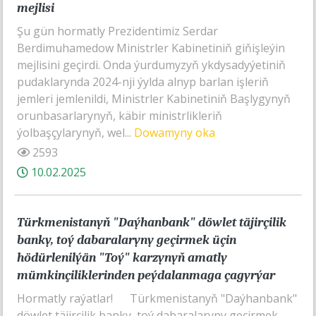
mejlisi
Şu gün hormatly Prezidentimiz Serdar
Berdimuhamedow Ministrler Kabinetiniň giňişleýin
mejlisini geçirdi. Onda ýurdumyzyň ykdysadyýetiniň
pudaklarynda 2024-nji ýylda alnyp barlan işleriň
jemleri jemlenildi, Ministrler Kabinetiniň Başlygynyň
orunbasarlarynyň, käbir ministrlikleriň
ýolbaşçylarynyň, wel...
Dowamyny oka
2593
10.02.2025
Türkmenistanyň "Daýhanbank" döwlet täjirçilik
banky, toý dabaralaryny geçirmek üçin
hödürlenilýän "Toý" karzynyň amatly
mümkinçiliklerinden peýdalanmaga çagyrýar
Hormatly raýatlar! Türkmenistanyň "Daýhanbank"
döwlet täjirçilik banky, toý dabaralaryny geçirmek