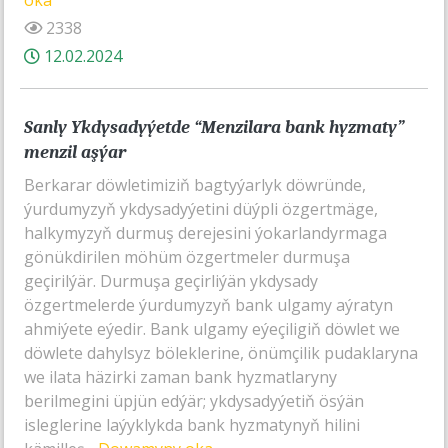
oka
2338
12.02.2024
Sanly Ykdysadyýetde “Menzilara bank hyzmaty”
menzil aşýar
Berkarar döwletimiziň bagtyýarlyk döwründe,
ýurdumyzyň ykdysadyýetini düýpli özgertmäge,
halkymyzyň durmuş derejesini ýokarlandyrmaga
gönükdirilen möhüm özgertmeler durmuşa
geçirilýär. Durmuşa geçirliýän ykdysady
özgertmelerde ýurdumyzyň bank ulgamy aýratyn
ahmiýete eýedir. Bank ulgamy eýeçiligiň döwlet we
döwlete dahylsyz böleklerine, önümçilik pudaklaryna
we ilata häzirki zaman bank hyzmatlaryny
berilmegini üpjün edýär; ykdysadyýetiň ösýän
isleglerine laýyklykda bank hyzmatynyň hilini