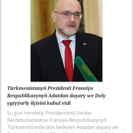
Türkmenistanyň Prezidenti Fransiýa
Respublikasynyň Adatdan daşary we Doly
ygtyýarly ilçisini kabul etdi
Şu gün hormatly Prezidentimiz Serdar
Berdimuhamedow Fransiýa Respublikasynyň
Türkmenistanda täze bellenen Adatdan daşary we