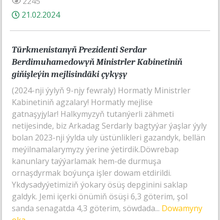
2245
21.02.2024
Türkmenistanyň Prezidenti Serdar
Berdimuhamedowyň Ministrler Kabinetiniň
giňişleýin mejlisindäki çykyşy
(2024-nji ýylyň 9-njy fewraly) Hormatly Ministrler
Kabinetiniň agzalary! Hormatly mejlise
gatnaşyjylar! Halkymyzyň tutanýerli zähmeti
netijesinde, biz Arkadag Serdarly bagtyýar ýaşlar ýyly
bolan 2023-nji ýylda uly üstünlikleri gazandyk, bellän
meýilnamalarymyzy ýerine ýetirdik.Döwrebap
kanunlary taýýarlamak hem-de durmuşa
ornaşdyrmak boýunça işler dowam etdirildi.
Ykdysadyýetimiziň ýokary ösüş depginini saklap
galdyk. Jemi içerki önümiň ösüşi 6,3 göterim, şol
sanda senagatda 4,3 göterim, söwdada...
Dowamyny