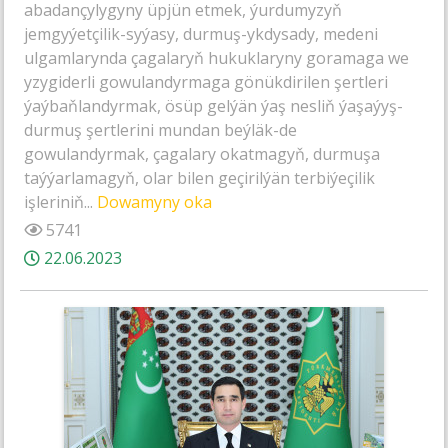
abadançylygyny üpjün etmek, ýurdumyzyň
jemgyýetçilik-syýasy, durmuş-ykdysady, medeni
ulgamlarynda çagalaryň hukuklaryny goramaga we
yzygiderli gowulandyrmaga gönükdirilen şertleri
ýaýbaňlandyrmak, ösüp gelýän ýaş nesliň ýaşaýyş-
durmuş şertlerini mundan beýläk-de
gowulandyrmak, çagalary okatmagyň, durmuşa
taýýarlamagyň, olar bilen geçirilýän terbiýeçilik
işleriniň...
Dowamyny oka
5741
22.06.2023