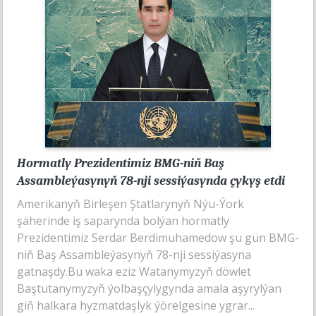
Hormatly Prezidentimiz BMG-niň Baş
Assambleýasynyň 78-nji sessiýasynda çykyş etdi
Amerikanyň Birleşen Ştatlarynyň Nýu-Ýork
şäherinde iş saparynda bolýan hormatly
Prezidentimiz Serdar Berdimuhamedow şu gün BMG-
niň Baş Assambleýasynyň 78-nji sessiýasyna
gatnaşdy.Bu waka eziz Watanymyzyň döwlet
Baştutanymyzyň ýolbaşçylygynda amala aşyrylýan
giň halkara hyzmatdaşlyk ýörelgesine ygrar...