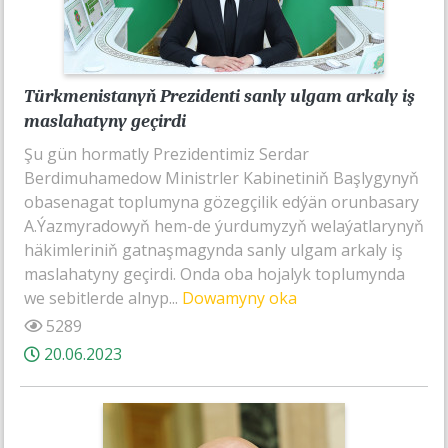
Türkmenistanyň Prezidenti sanly ulgam arkaly iş
maslahatyny geçirdi
Şu gün hormatly Prezidentimiz Serdar
Berdimuhamedow Ministrler Kabinetiniň Başlygynyň
obasenagat toplumyna gözegçilik edýän orunbasary
A.Ýazmyradowyň hem-de ýurdumyzyň welaýatlarynyň
häkimleriniň gatnaşmagynda sanly ulgam arkaly iş
maslahatyny geçirdi. Onda oba hojalyk toplumynda
we sebitlerde alnyp...
Dowamyny oka
5289
20.06.2023