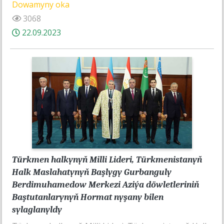
Dowamyny oka
3068
22.09.2023
Türkmen halkynyň Milli Lideri, Türkmenistanyň
Halk Maslahatynyň Başlygy Gurbanguly
Berdimuhamedow Merkezi Aziýa döwletleriniň
Baştutanlarynyň Hormat nyşany bilen
sylaglanyldy