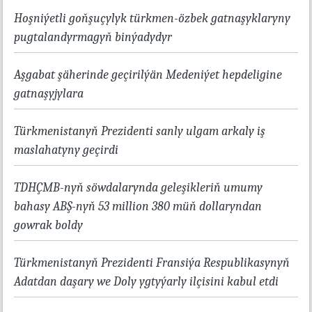
Hoşniýetli goňşuçylyk türkmen-özbek gatnaşyklaryny
pugtalandyrmagyň binýadydyr
Aşgabat şäherinde geçirilýän Medeniýet hepdeligine
gatnaşyjylara
Türkmenistanyň Prezidenti sanly ulgam arkaly iş
maslahatyny geçirdi
TDHÇMB-nyň söwdalarynda geleşikleriň umumy
bahasy ABŞ-nyň 53 million 380 müň dollaryndan
gowrak boldy
Türkmenistanyň Prezidenti Fransiýa Respublikasynyň
Adatdan daşary we Doly ygtyýarly ilçisini kabul etdi