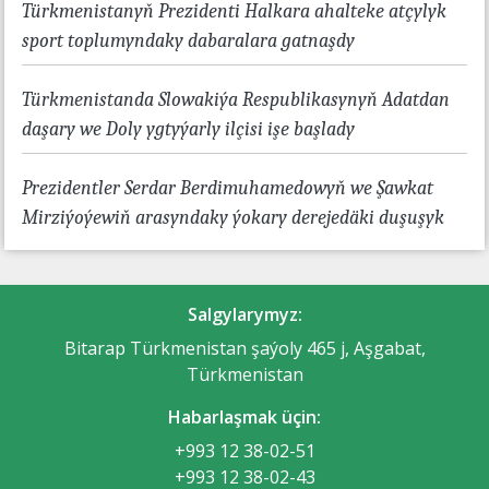
Türkmenistanyň Prezidenti Halkara ahalteke atçylyk
sport toplumyndaky dabaralara gatnaşdy
Türkmenistanda Slowakiýa Respublikasynyň Adatdan
daşary we Doly ygtyýarly ilçisi işe başlady
Prezidentler Serdar Berdimuhamedowyň we Şawkat
Mirziýoýewiň arasyndaky ýokary derejedäki duşuşyk
Salgylarymyz:
Bitarap Türkmenistan şaýoly 465 j, Aşgabat,
Türkmenistan
Habarlaşmak üçin:
+993 12 38-02-51
+993 12 38-02-43