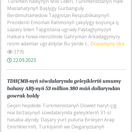
Türkmen halkynyň Milli Lideri, Türkmenistanyň Halk
Maslahatynyň Başlygy Gurbanguly
Berdimuhamedow Täjigistan Respublikasynyň
Prezidenti Emomali Rahmonyň çakylygy boýunça iş
sapary bilen Täjigistana ugrady.Paýtagtymyzyň
Halkara howa menzilinde Gahryman Arkadagymyzy
resmi adamlar ugratdylar.Bu ýerde t...
Dowamyny oka
3776
22.09.2023
TDHÇMB-nyň söwdalarynda geleşikleriň umumy
bahasy ABŞ-nyň 53 million 380 müň dollaryndan
gowrak boldy
Geçen hepdede Türkmenistanyň Döwlet haryt-çig
mal biržasynyň söwdalarynda geleşikleriň 31-si
hasaba alyndy. Daşary ýurt puluna Birleşen Arap
Emirlikleriniň, Türkiýäniň we Owganystanyň