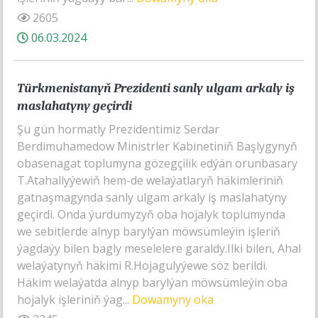
2605
06.03.2024
Türkmenistanyň Prezidenti sanly ulgam arkaly iş
maslahatyny geçirdi
Şu gün hormatly Prezidentimiz Serdar
Berdimuhamedow Ministrler Kabinetiniň Başlygynyň
obasenagat toplumyna gözegçilik edýän orunbasary
T.Atahallyýewiň hem-de welaýatlaryň häkimleriniň
gatnaşmagynda sanly ulgam arkaly iş maslahatyny
geçirdi. Onda ýurdumyzyň oba hojalyk toplumynda
we sebitlerde alnyp barylýan möwsümleýin işleriň
ýagdaýy bilen bagly meselelere garaldy.Ilki bilen, Ahal
welaýatynyň häkimi R.Hojagulyýewe söz berildi.
Häkim welaýatda alnyp barylýan möwsümleýin oba
hojalyk işleriniň ýag...
Dowamyny oka