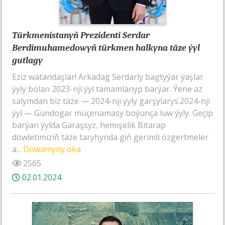
Türkmenistanyň Prezidenti Serdar
Berdimuhamedowyň türkmen halkyna täze ýyl
gutlagy
Eziz watandaşlar! Arkadag Serdarly bagtyýar ýaşlar
ýyly bolan 2023-nji ýyl tamamlanyp barýar. Ýene az
salymdan biz täze — 2024-nji ýyly garşylarys.2024-nji
ýyl — Gündogar müçenamasy boýunça luw ýyly. Geçip
barýan ýylda Garaşsyz, hemişelik Bitarap
döwletimiziň täze taryhynda giň gerimli özgertmeler
a...
Dowamyny oka
2565
02.01.2024