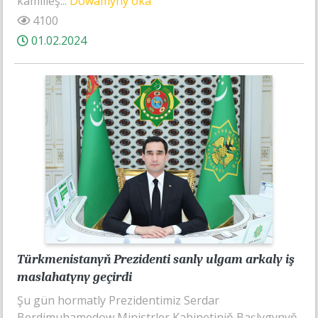
kämilleş...
Dowamyny oka
4100
01.02.2024
Türkmenistanyň Prezidenti sanly ulgam arkaly iş
maslahatyny geçirdi
Şu gün hormatly Prezidentimiz Serdar
Berdimuhamedow Ministrler Kabinetiniň Başlygynyň