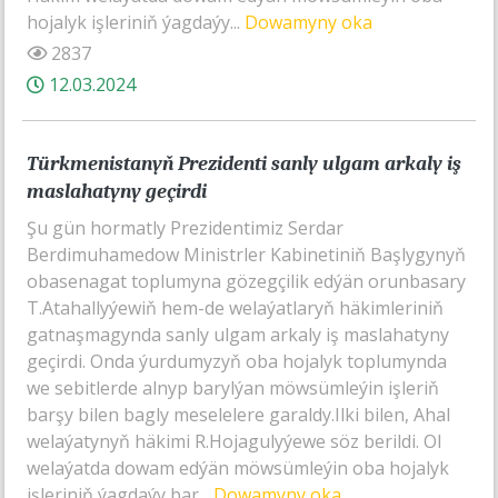
hojalyk işleriniň ýagdaýy...
Dowamyny oka
2837
12.03.2024
Türkmenistanyň Prezidenti sanly ulgam arkaly iş
maslahatyny geçirdi
Şu gün hormatly Prezidentimiz Serdar
Berdimuhamedow Ministrler Kabinetiniň Başlygynyň
obasenagat toplumyna gözegçilik edýän orunbasary
T.Atahallyýewiň hem-de welaýatlaryň häkimleriniň
gatnaşmagynda sanly ulgam arkaly iş maslahatyny
geçirdi. Onda ýurdumyzyň oba hojalyk toplumynda
we sebitlerde alnyp barylýan möwsümleýin işleriň
barşy bilen bagly meselelere garaldy.Ilki bilen, Ahal
welaýatynyň häkimi R.Hojagulyýewe söz berildi. Ol
welaýatda dowam edýän möwsümleýin oba hojalyk
işleriniň ýagdaýy bar...
Dowamyny oka