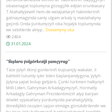
obasenagat toplumyna gözegçilik edýän orunbasary
T.Atahallyýewiň hem-de welaýatlaryň häkimleriniň
gatnaşmagynda sanly ulgam arkaly iş maslahatyny
geçirdi. Onda ýurdumyzyň oba hojalyk toplumynda
we sebitlerde alnyp...
Dowamyny oka
2404
31.01.2024
"Ýaşlara ýolgörkeziji şamçyrag"
Täze ýylyň ilkinji günleriniň buýsançly wakalar, il
bähbitli tutumly işler bilen başlanýandygyna, ýylyň-
ýylyna şaýat bolup gelýäris. Çünki türkmen halkynyň
Milli Lideri, Gahryman Arkadagymyzyň, Hormatly
Arkadagly Gahryman Prezidentimiziň alyp barýan
döwlet syýasatlary ýurdumyzda parahatçylykly,
döredijilikli ösüşleri üpjün etmäge gönükdirilendir we
bu ösüş ýoly halkymyzyň bagtyýarlygynyň kepilidir.