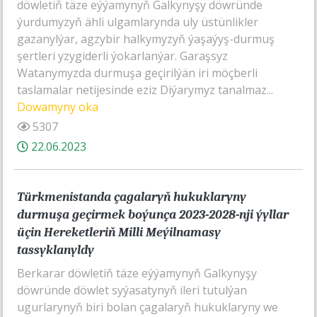
döwletiň täze eýýamynyň Galkynyşy döwründe
ýurdumyzyň ähli ulgamlarynda uly üstünlikler
gazanylýar, agzybir halkymyzyň ýaşaýyş-durmuş
şertleri yzygiderli ýokarlanýar. Garaşsyz
Watanymyzda durmuşa geçirilýän iri möçberli
taslamalar netijesinde eziz Diýarymyz tanalmaz...
Dowamyny oka
5307
22.06.2023
Türkmenistanda çagalaryň hukuklaryny
durmuşa geçirmek boýunça 2023-2028-nji ýyllar
üçin Hereketleriň Milli Meýilnamasy
tassyklanyldy
Berkarar döwletiň täze eýýamynyň Galkynyşy
döwründe döwlet syýasatynyň ileri tutulýan
ugurlarynyň biri bolan çagalaryň hukuklaryny we