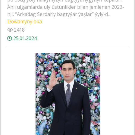
Ähli ulgamlarda uly üstünlikler bilen jemlenen 2023-
nji, “Arkadag Serdarly bagtyýar ýaşlar” ýyly-d...
Dowamyny oka
2418
25.01.2024