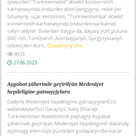
işewürleri “Türkmennebit” döwlet konserniniň
kärhanasynda öndürilen dizel ýangyjyny, nebit ýol
bitumyny, uçar kerosinini, “Türkmenhimiýa” döwlet
konserniniň kärhanasynda öndürilen karbamidi
satyn aldylar. Bulardan başga-da, daşary ýurt puluna
BAE-niň, Türkiýäniň, Azerbaýjanyň, Gyrgyzystanyň
telekeçileri dürli...
Dowamyny oka
4935
27.06.2023
Aşgabat şäherinde geçirilýän Medeniýet
hepdeligine gatnaşyjylara
Gadyrly Medeniýet hepdeligine gatnaşyjylar!Eziz
watandaşlar!Sizi Garaşsyz, baky Bitarap
Türkmenistan döwletimiziň paýtagty Aşgabat
şäherinde geçirilýän Medeniýet hepdeliginiň dabaraly
açylmagy bilen tüýs ýürekden gutlaýaryn.Berkarar