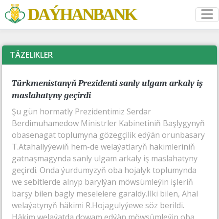
DAÝHANBANK
TÄZELIKLER
Türkmenistanyň Prezidenti sanly ulgam arkaly iş
maslahatyny geçirdi
Şu gün hormatly Prezidentimiz Serdar
Berdimuhamedow Ministrler Kabinetiniň Başlygynyň
obasenagat toplumyna gözegçilik edýän orunbasary
T.Atahallyýewiň hem-de welaýatlaryň häkimleriniň
gatnaşmagynda sanly ulgam arkaly iş maslahatyny
geçirdi. Onda ýurdumyzyň oba hojalyk toplumynda
we sebitlerde alnyp barylýan möwsümleýin işleriň
barşy bilen bagly meselelere garaldy.Ilki bilen, Ahal
welaýatynyň häkimi R.Hojagulyýewe söz berildi.
Häkim welaýatda dowam edýän möwsümleýin oba