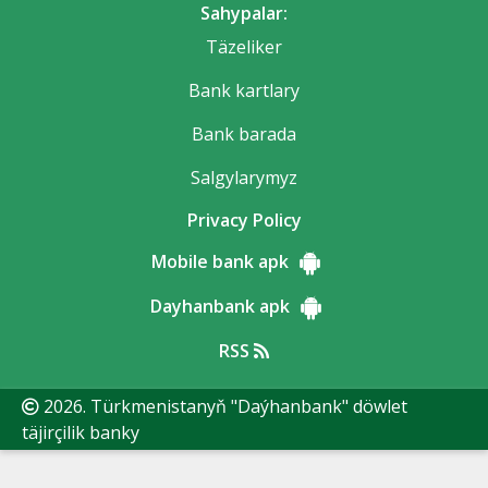
Sahypalar:
Täzeliker
Bank kartlary
Bank barada
Salgylarymyz
Privacy Policy
Mobile bank apk
Dayhanbank apk
RSS
2026. Türkmenistanyň "Daýhanbank" döwlet
täjirçilik banky